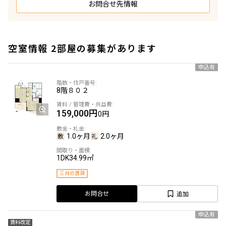
お問合せ先情報
空室情報 2部屋の募集があります
申込有
8階
８０２
159,000円
0円
1.0ヶ月
2.0ヶ月
1DK
34.99㎡
三井の賃貸
追加
お問合せ
申込有
賃料改定