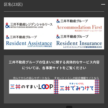
区名(23区)
開閉
青山・表参道・原宿
白金・目黒
高輪・五反田・大崎
恵比寿・代官山・中目黒
渋谷・松濤・代々木上原
番町・四谷・九段
港区
渋谷区
中央区
新宿区
文京区
千代田区
目黒区
日本橋・銀座
市ヶ谷・神楽坂・飯田橋
三田・芝・浜松町
品川区
世田谷区
大田区
江東区
台東区
墨田区
中野区
芝浦・汐留・品川
月島・勝どき・豊洲
本郷・春日・小石川
豊島区
杉並区
板橋区
北区
練馬区
荒川区
足立区
新宿・代々木
目白・高田馬場・早稲田
中野・荻窪
葛飾区
江戸川区
池尻大橋・三軒茶屋
祐天寺・学芸大学・自由が丘
駒沢・用賀・二子玉川
成城・砧
池袋・板橋・王子
戸越・大井・蒲田
三井不動産グループの住まいに関する具体的なサービス内容
青山
渋谷
東京・大手町
新宿
品川
目黒・中目黒
については、各事業サイトをご覧ください
神田・御茶ノ水・秋葉原
初台・幡ヶ谷・笹塚
住んでからの安心サポートなら
すまいとくらしの総合情報サイトなら