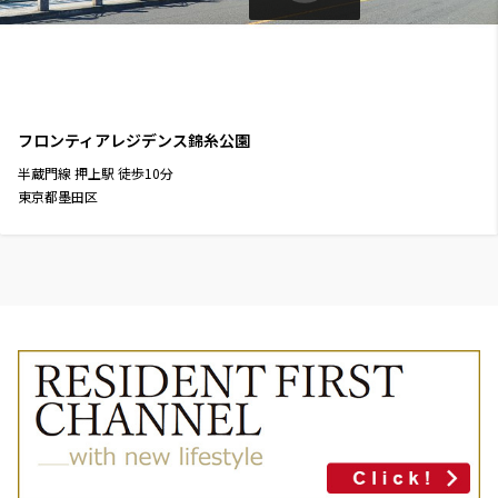
フロンティアレジデンス錦糸公園
半蔵門線
押上駅
徒歩
10
分
東京都墨田区