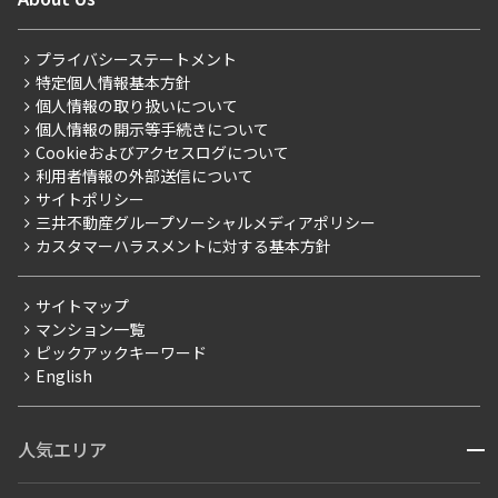
新着募集情報
会員ページ
住まいのコラム
レジデントファーストについて
RESIDENT FIRST MEMBERS登録
RESIDENT FIRST MEMBERS登録
こだわりから探す
プライバシーステートメント
会社情報
ご入居・提携サービス
特定個人情報基本方針
こだわり一覧
事業案内
個人情報の取り扱いについて
お部屋探しからご契約まで
プレミアムマンション
個人情報の開示等手続きについて
採用情報
よくあるご質問
Cookieおよびアクセスログについて
新築
ニュースリリース
社宅紹介
利用者情報の外部送信について
当社限定（港区・渋谷区）
サイトポリシー
お問い合わせ
【仲介会社様向け】当社仲介事業部取り扱い物件入居申込
三井不動産グループソーシャルメディアポリシー
当社限定（港区・渋谷区以外）
カスタマーハラスメントに対する基本方針
三井不動産企画
分譲賃貸
サイトマップ
賃料改定
マンション一覧
ピックアックキーワード
フリーレント
English
ペット可
コンシェルジュ付き
人気エリア
開閉
ブランドマンション
赤坂・六本木
広尾・麻布・麻布十番
虎ノ門・麻布台