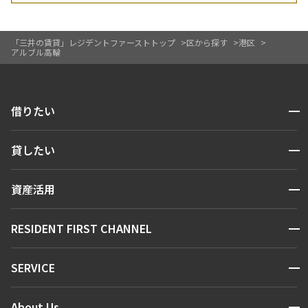
「三井の賃貸」レジデントファーストトップ
区から探す
港区
アルブル高輪
開閉
借りたい
検索する
開閉
貸したい
人気エリアから探す
賃貸運営
区から探す
開閉
資産活用
お問い合わせ
駅・沿線から探す
販売マンション
地図から探す
開閉
RESIDENT FIRST CHANNEL
お問い合わせ
キーワードから探す
NEWS
開閉
SERVICE
新着情報から探す
マンションレポート
ニュースから探す
営業窓口
商店街のある暮らし
開閉
About Us