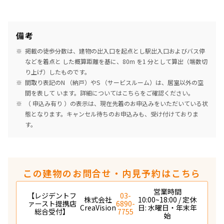
備考
掲載の徒歩分数は、建物の出入口を起点とし駅出入口およびバス停
などを着点と した概算距離を基に、80m を1 分として算出（端数切
り上げ）したものです。
間取り表記のN （納戸）やS （サービスルーム）は、居室以外の空
間を表して います。詳細については
こちら
をご確認ください。
（ 申込み有り ）の表示は、現在先着のお申込みをいただいている状
態となります。キャンセル待ちのお申込みも、受け付けておりま
す。
この建物のお問合せ・内見予約はこちら
営業時間
【レジデントフ
03-
株式会社
10:00~18:00 / 定休
ァースト提携店
6890-
CreaVision
日: 水曜日・年末年
総合受付】
7755
始