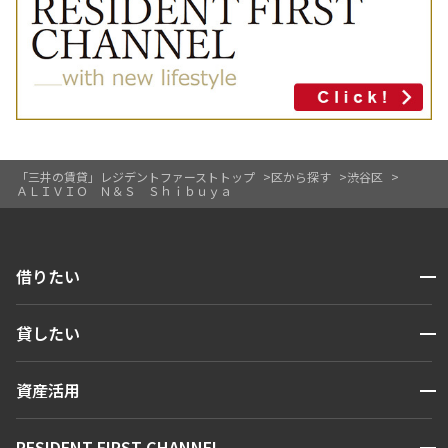
「三井の賃貸」レジデントファーストトップ
区から探す
渋谷区
ＡＬＩＶＩＯ Ｎ＆Ｓ Ｓｈｉｂｕｙａ
開閉
借りたい
検索する
開閉
貸したい
人気エリアから探す
賃貸運営
区から探す
開閉
資産活用
お問い合わせ
駅・沿線から探す
販売マンション
地図から探す
開閉
RESIDENT FIRST CHANNEL