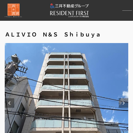
ＡＬＩＶＩＯ Ｎ＆Ｓ Ｓｈｉｂｕｙａ