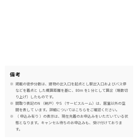
備考
掲載の徒歩分数は、建物の出入口を起点とし駅出入口およびバス停
などを着点と した概算距離を基に、80m を1 分として算出（端数切
り上げ）したものです。
間取り表記のN （納戸）やS （サービスルーム）は、居室以外の空
間を表して います。詳細については
こちら
をご確認ください。
（ 申込み有り ）の表示は、現在先着のお申込みをいただいている状
態となります。キャンセル待ちのお申込みも、受け付けておりま
す。