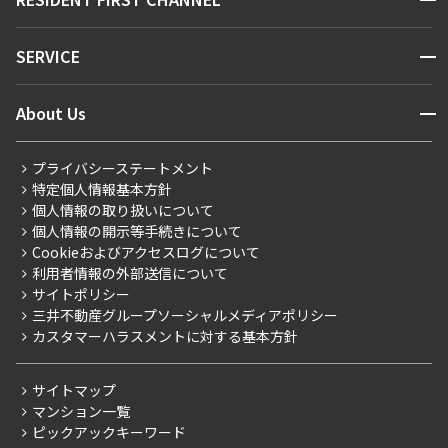
お問い合わせ
キーワードから探す
NEWS
開閉
SERVICE
新着情報から探す
マンションレポート
ニュースから探す
営業窓口
商店街のある暮らし
開閉
About Us
新着募集情報
会員ページ
住まいのコラム
レジデントファーストについて
RESIDENT FIRST MEMBERS登録
RESIDENT FIRST MEMBERS登録
こだわりから探す
プライバシーステートメント
会社情報
ご入居・提携サービス
特定個人情報基本方針
こだわり一覧
事業案内
個人情報の取り扱いについて
お部屋探しからご契約まで
プレミアムマンション
個人情報の開示等手続きについて
採用情報
よくあるご質問
Cookieおよびアクセスログについて
新築
ニュースリリース
社宅紹介
利用者情報の外部送信について
当社限定（港区・渋谷区）
サイトポリシー
お問い合わせ
【仲介会社様向け】当社仲介事業部取り扱い物件入居申込
三井不動産グループソーシャルメディアポリシー
当社限定（港区・渋谷区以外）
カスタマーハラスメントに対する基本方針
三井不動産企画
分譲賃貸
サイトマップ
賃料改定
マンション一覧
ピックアックキーワード
フリーレント