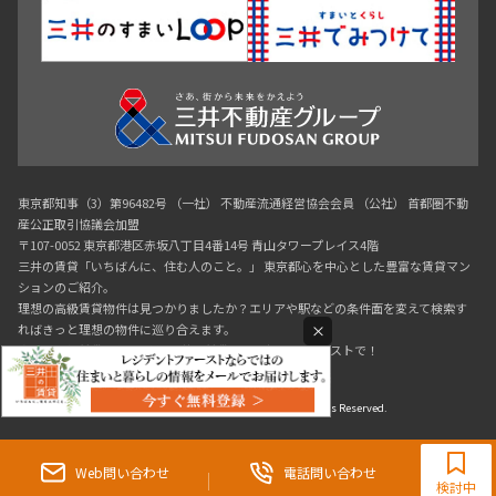
東京都知事（3）第96482号 （一社） 不動産流通経営協会会員 （公社） 首都圏不動
産公正取引協議会加盟
〒107-0052 東京都港区赤坂八丁目4番14号 青山タワープレイス4階
三井の賃貸「いちばんに、住む人のこと。」 東京都心を中心とした豊富な賃貸マン
ションのご紹介。
理想の高級賃貸物件は見つかりましたか？エリアや駅などの条件面を変えて検索す
×
ればきっと理想の物件に巡り合えます。
都心の高級賃貸物件探しは[三井の賃貸]レジデントファーストで！
Copyright © RESIDENT FIRST Co.,Ltd. All Rights Reserved.
0120-321-719
9:30~18:00（水曜定休）
Web問い合わせ
電話問い合わせ
検討中