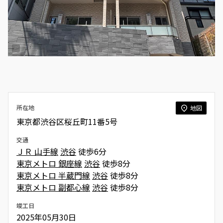
所在地
地図
東京都渋谷区桜丘町11番5号
交通
ＪＲ 山手線
渋谷
徒歩6分
東京メトロ 銀座線
渋谷
徒歩8分
東京メトロ 半蔵門線
渋谷
徒歩8分
東京メトロ 副都心線
渋谷
徒歩8分
竣工日
2025年05月30日