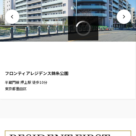
フロンティアレジデンス錦糸公園
半蔵門線
押上駅
徒歩
10
分
東京都墨田区