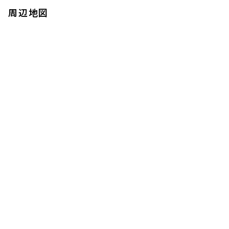
8階
８０２
周辺地図
169,000円
10,000円
1.0ヶ月
無
1DK
25.05㎡
三井の賃貸
駅近
フリーレント
追加
お問合せ
賃料改定
8階
８０５
170,000円
10,000円
1.0ヶ月
無
1DK
25.05㎡