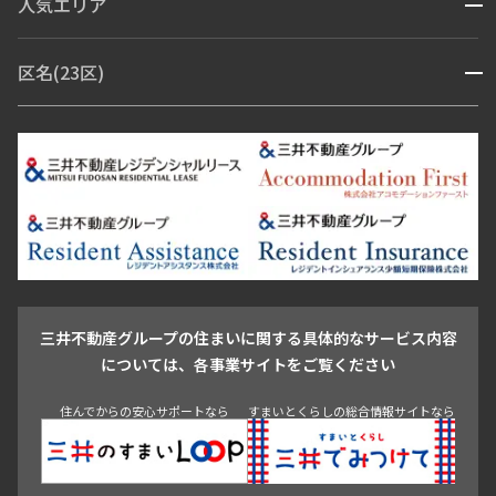
人気エリア
開閉
ブランドマンション
赤坂・六本木
広尾・麻布・麻布十番
虎ノ門・麻布台
区名(23区)
開閉
青山・表参道・原宿
白金・目黒
高輪・五反田・大崎
恵比寿・代官山・中目黒
渋谷・松濤・代々木上原
番町・四谷・九段
港区
渋谷区
中央区
新宿区
文京区
千代田区
目黒区
日本橋・銀座
市ヶ谷・神楽坂・飯田橋
三田・芝・浜松町
品川区
世田谷区
大田区
江東区
台東区
墨田区
中野区
芝浦・汐留・品川
月島・勝どき・豊洲
本郷・春日・小石川
豊島区
杉並区
板橋区
北区
練馬区
荒川区
足立区
新宿・代々木
目白・高田馬場・早稲田
中野・荻窪
葛飾区
江戸川区
池尻大橋・三軒茶屋
祐天寺・学芸大学・自由が丘
駒沢・用賀・二子玉川
成城・砧
池袋・板橋・王子
戸越・大井・蒲田
三井不動産グループの住まいに関する具体的なサービス内容
青山
渋谷
東京・大手町
新宿
品川
目黒・中目黒
については、各事業サイトをご覧ください
神田・御茶ノ水・秋葉原
初台・幡ヶ谷・笹塚
住んでからの安心サポートなら
すまいとくらしの総合情報サイトなら