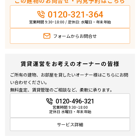
この建物のお問合せ・内見予約はこちら
11階
１１０４
0120-321-364
営業時間 9:30~18:00 / 定休日: 水曜日・年末年始
177,000円
10,000円
フォームから
お問合せ
1.0ヶ月
無
1DK
25.05㎡
三井の賃貸
駅近
フリーレント
賃貸運営をお考えのオーナーの皆様
追加
お問合せ
ご所有の建物、お部屋を貸したいオーナー様はこちらにお問
い合わせください。
無料査定、賃貸管理のご相談など、柔軟に承ります。
賃料改定
0120-496-321
11階
１１０５
営業時間 9:30~18:00
定休日 水曜日・年末年始
177,000円
10,000円
サービス詳細
1.0ヶ月
無