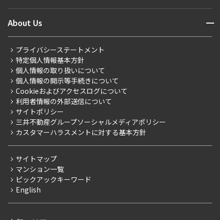
ニュースから探す
営業窓口
商店街のある暮らし
開閉
About Us
新着募集情報
会員ページ
住まいのコラム
レジデントファーストについて
RESIDENT FIRST MEMBERS登録
RESIDENT FIRST MEMBERS登録
こだわりから探す
プライバシーステートメント
会社情報
ご入居・提携サービス
特定個人情報基本方針
こだわり一覧
事業案内
個人情報の取り扱いについて
お部屋探しからご契約まで
プレミアムマンション
個人情報の開示等手続きについて
採用情報
よくあるご質問
Cookieおよびアクセスログについて
新築
ニュースリリース
社宅紹介
利用者情報の外部送信について
当社限定（港区・渋谷区）
サイトポリシー
お問い合わせ
【仲介会社様向け】当社仲介事業部取り扱い物件入居申込
三井不動産グループソーシャルメディアポリシー
当社限定（港区・渋谷区以外）
カスタマーハラスメントに対する基本方針
三井不動産企画
分譲賃貸
サイトマップ
賃料改定
マンション一覧
ピックアックキーワード
フリーレント
English
ペット可
コンシェルジュ付き