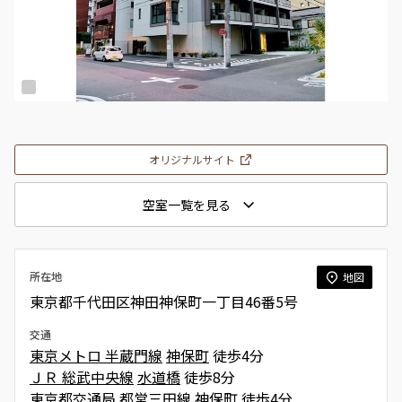
オリジナルサイト
空室一覧を見る
所在地
地図
東京都千代田区神田神保町一丁目46番5号
交通
東京メトロ 半蔵門線
神保町
徒歩4分
ＪＲ 総武中央線
水道橋
徒歩8分
東京都交通局 都営三田線
神保町
徒歩4分