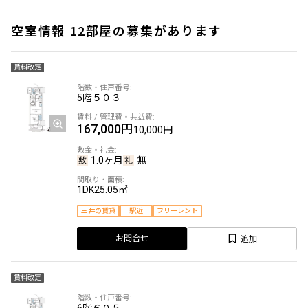
空室情報 12部屋の募集があります
賃料改定
5階
５０３
167,000円
10,000円
1.0ヶ月
無
1DK
25.05㎡
三井の賃貸
駅近
フリーレント
追加
お問合せ
賃料改定
6階
６０５