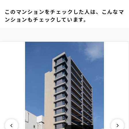
1DK
25.05㎡
このマンションをチェックした人は、こんなマ
三井の賃貸
駅近
フリーレント
ンションもチェックしています。
追加
お問合せ
10階
１００６
266,000円
15,000円
1.0ヶ月
無
1LDK+WIC
40.08㎡
三井の賃貸
駅近
フリーレント
追加
お問合せ