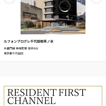
11階
１１０６
267,000円
15,000円
1.0ヶ月
無
1LDK+WIC
40.08㎡
ルフォンプログレ千代田御茶ノ水
三井の賃貸
駅近
フリーレント
半蔵門線
神保町駅
徒歩
6
分
東京都千代田区
追加
お問合せ
申込有
13階
１３０２
269,000円
15,000円
1.0ヶ月
無