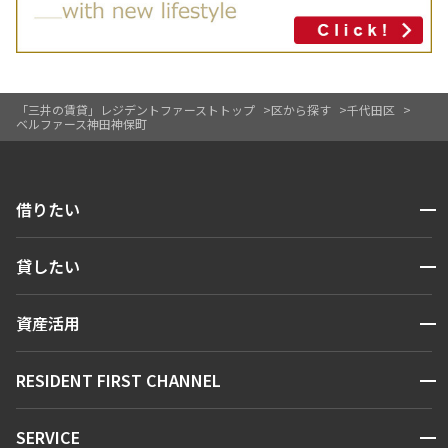
1LDK+Sto+WIC
42.21㎡
三井の賃貸
駅近
フリーレント
追加
お問合せ
「三井の賃貸」レジデントファーストトップ
区から探す
千代田区
ベルファース神田神保町
開閉
借りたい
検索する
開閉
貸したい
人気エリアから探す
賃貸運営
区から探す
開閉
資産活用
お問い合わせ
駅・沿線から探す
販売マンション
地図から探す
開閉
RESIDENT FIRST CHANNEL
お問い合わせ
キーワードから探す
NEWS
開閉
SERVICE
新着情報から探す
マンションレポート