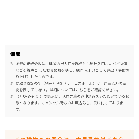
三井の賃貸
駅近
フリーレント
追加
お問合せ
賃料改定
備考
10階
１００５
掲載の徒歩分数は、建物の出入口を起点とし駅出入口およびバス停
175,000円
10,000円
などを着点と した概算距離を基に、80m を1 分として算出（端数切
り上げ）したものです。
1.0ヶ月
無
間取り表記のN （納戸）やS （サービスルーム）は、居室以外の空
間を表して います。詳細については
こちら
をご確認ください。
1DK
25.05㎡
（ 申込み有り ）の表示は、現在先着のお申込みをいただいている状
態となります。キャンセル待ちのお申込みも、受け付けておりま
三井の賃貸
駅近
フリーレント
す。
追加
お問合せ
賃料改定