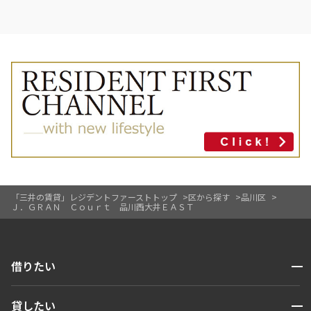
「三井の賃貸」レジデントファーストトップ
区から探す
品川区
Ｊ．ＧＲＡＮ Ｃｏｕｒｔ 品川西大井ＥＡＳＴ
開閉
借りたい
検索する
開閉
貸したい