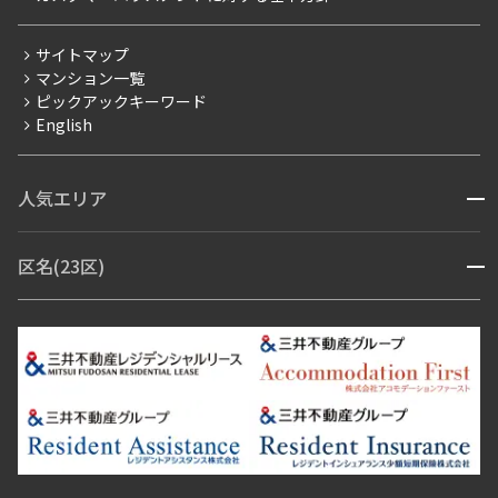
三井不動産企画
分譲賃貸
サイトマップ
賃料改定
マンション一覧
ピックアックキーワード
フリーレント
English
ペット可
コンシェルジュ付き
人気エリア
開閉
ブランドマンション
赤坂・六本木
広尾・麻布・麻布十番
虎ノ門・麻布台
区名(23区)
開閉
青山・表参道・原宿
白金・目黒
高輪・五反田・大崎
恵比寿・代官山・中目黒
渋谷・松濤・代々木上原
番町・四谷・九段
港区
渋谷区
中央区
新宿区
文京区
千代田区
目黒区
日本橋・銀座
市ヶ谷・神楽坂・飯田橋
三田・芝・浜松町
品川区
世田谷区
大田区
江東区
台東区
墨田区
中野区
芝浦・汐留・品川
月島・勝どき・豊洲
本郷・春日・小石川
豊島区
杉並区
板橋区
北区
練馬区
荒川区
足立区
新宿・代々木
目白・高田馬場・早稲田
中野・荻窪
葛飾区
江戸川区
池尻大橋・三軒茶屋
祐天寺・学芸大学・自由が丘
駒沢・用賀・二子玉川
成城・砧
池袋・板橋・王子
戸越・大井・蒲田