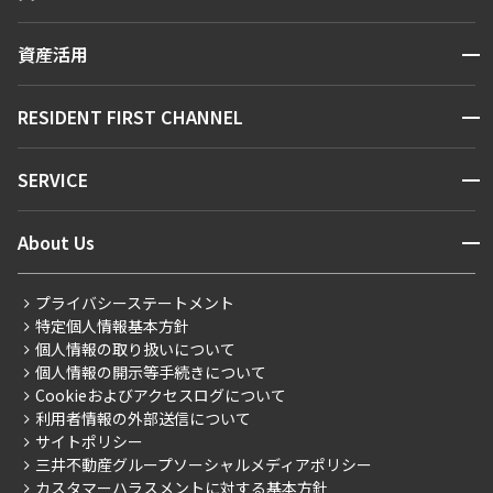
人気エリアから探す
賃貸運営
区から探す
開閉
資産活用
お問い合わせ
駅・沿線から探す
販売マンション
地図から探す
開閉
RESIDENT FIRST CHANNEL
お問い合わせ
キーワードから探す
NEWS
開閉
SERVICE
新着情報から探す
マンションレポート
ニュースから探す
営業窓口
商店街のある暮らし
開閉
About Us
新着募集情報
会員ページ
住まいのコラム
レジデントファーストについて
RESIDENT FIRST MEMBERS登録
RESIDENT FIRST MEMBERS登録
こだわりから探す
プライバシーステートメント
会社情報
ご入居・提携サービス
特定個人情報基本方針
こだわり一覧
事業案内
個人情報の取り扱いについて
お部屋探しからご契約まで
プレミアムマンション
個人情報の開示等手続きについて
採用情報
よくあるご質問
Cookieおよびアクセスログについて
新築
ニュースリリース
社宅紹介
利用者情報の外部送信について
当社限定（港区・渋谷区）
サイトポリシー
お問い合わせ
【仲介会社様向け】当社仲介事業部取り扱い物件入居申込
三井不動産グループソーシャルメディアポリシー
当社限定（港区・渋谷区以外）
カスタマーハラスメントに対する基本方針