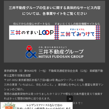
三井不動産グループの住まいに関する具体的なサービス内容
青山
渋谷
東京・大手町
新宿
品川
目黒・中目黒
については、各事業サイトをご覧ください
神田・御茶ノ水・秋葉原
初台・幡ヶ谷・笹塚
住んでからの安心サポートなら
すまいとくらしの総合情報サイトなら
東京都知事（3）第96482号 （一社） 不動産流通経営協会会員 （公社） 首都圏不動
産公正取引協議会加盟
〒107-0052 東京都港区赤坂八丁目4番14号 青山タワープレイス4階
三井の賃貸「いちばんに、住む人のこと。」 東京都心を中心とした豊富な賃貸マン
ションのご紹介。
理想の高級賃貸物件は見つかりましたか？エリアや駅などの条件面を変えて検索す
×
ればきっと理想の物件に巡り合えます。
都心の高級賃貸物件探しは[三井の賃貸]レジデントファーストで！