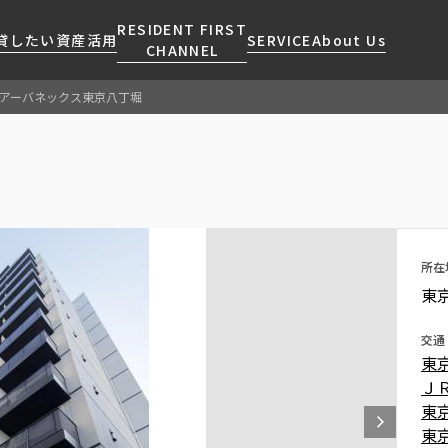
RESIDENT FIRST
貸したい
資産活用
SERVICE
About Us
CHANNEL
アーバネックス東京八丁堀
検索する
こだわりから探す
レジデントファーストについて
賃貸運営
販売マンション
NEWS
営業窓口
会社情報
お問い合わせ
お問い合わせ
マンションレポート
会員ページ
人気エリアから探す
こだわり一覧
事業案内
商店街のある暮らし
RESIDENT FIRST
区から探す
プレミアムマンション
MEMBERS登録
採用情報
住まいのコラム
駅・沿線から探す
新築
所在
ご入居・提携サービス
東
ニュースリリース
RESIDENT FIRST
地図から探す
当社限定(港区・渋谷区)
MEMBERS登録
お部屋探しからご契約まで
お問い合わせ
キーワードから探す
当社限定(港区・渋谷区以外)
交通
よくあるご質問
東
三井不動産企画
Ｊ
社宅紹介
新着情報から探す
分譲賃貸
東
【仲介会社様向け】当社仲介
東
ニュースから探す
賃料改定
事業部取り扱い物件入居申