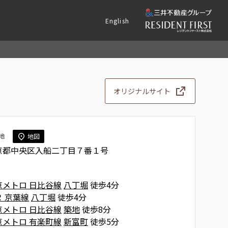
English
オリジナルサイト
地
地図
京都中央区入船二丁目７番１号
京メトロ 日比谷線
八丁堀
徒歩4分
Ｒ 京葉線
八丁堀
徒歩4分
京メトロ 日比谷線
築地
徒歩8分
京メトロ 有楽町線
新富町
徒歩5分