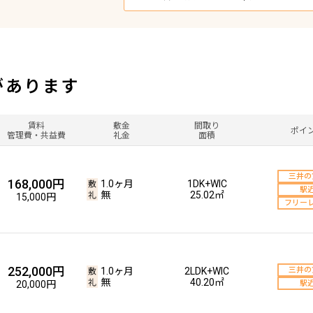
があります
賃料
敷金
間取り
ポイ
管理費・共益費
礼金
面積
三井の
168,000円
1.0ヶ月
1DK+WIC
駅
無
25.02㎡
15,000円
フリー
252,000円
1.0ヶ月
2LDK+WIC
三井の
無
40.20㎡
20,000円
駅