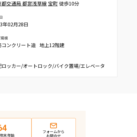
京都交通局 都営浅草線
宝町
徒歩10分
日
23年02月28日
/規模
筋コンクリート造 地上12階建
配ロッカー/オートロック/バイク置場/エレベータ
64
フォームから
日・年末年始
お問合せ