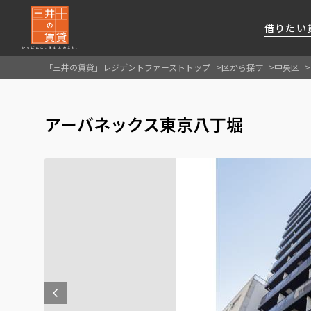
借りたい
「三井の賃貸」レジデントファーストトップ
区から探す
中央区
About Us
借りたい
貸したい
資産活用
RESIDENT
SERVICE
アーバネックス東京八丁堀
FIRST CHANNEL
私たちレジデントファーストの思いや
厳選した都心の上質な賃貸マンションを数多
賃貸運営をお考えのオーナー様に
分譲マンションのご購入、売却の
レジデントファーストが提供する
ご提供するサービスをご紹介します
くご提案します
最適なプランをご提案します
ご相談も承ります
各種サービスをご紹介します
新しい住まいと暮らしの探しに関わる
様々な情報を発信します