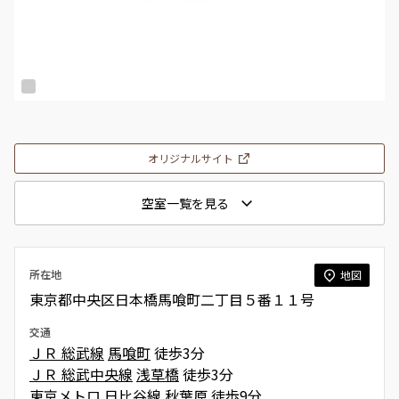
オリジナルサイト
空室一覧を見る
所在地
地図
東京都中央区日本橋馬喰町二丁目５番１１号
交通
ＪＲ 総武線
馬喰町
徒歩3分
ＪＲ 総武中央線
浅草橋
徒歩3分
東京メトロ 日比谷線
秋葉原
徒歩9分