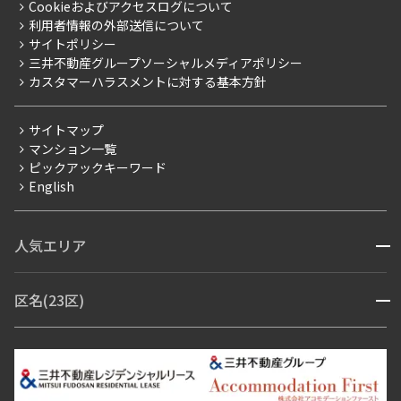
Cookieおよびアクセスログについて
新築
ニュースリリース
社宅紹介
利用者情報の外部送信について
当社限定（港区・渋谷区）
サイトポリシー
お問い合わせ
【仲介会社様向け】当社仲介事業部取り扱い物件入居申込
三井不動産グループソーシャルメディアポリシー
当社限定（港区・渋谷区以外）
カスタマーハラスメントに対する基本方針
三井不動産企画
分譲賃貸
サイトマップ
賃料改定
マンション一覧
ピックアックキーワード
フリーレント
English
ペット可
コンシェルジュ付き
人気エリア
開閉
ブランドマンション
赤坂・六本木
広尾・麻布・麻布十番
虎ノ門・麻布台
区名(23区)
開閉
青山・表参道・原宿
白金・目黒
高輪・五反田・大崎
恵比寿・代官山・中目黒
渋谷・松濤・代々木上原
番町・四谷・九段
港区
渋谷区
中央区
新宿区
文京区
千代田区
目黒区
日本橋・銀座
市ヶ谷・神楽坂・飯田橋
三田・芝・浜松町
品川区
世田谷区
大田区
江東区
台東区
墨田区
中野区
芝浦・汐留・品川
月島・勝どき・豊洲
本郷・春日・小石川
豊島区
杉並区
板橋区
北区
練馬区
荒川区
足立区