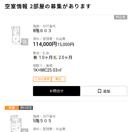
空室情報 2部屋の募集があります
申込有
8階
８０３
114,000円
15,000円
1.0ヶ月
2.0ヶ月
1K+WIC
25.03㎡
三井の賃貸
駅近
追加
お問合せ
新着
賃料改定
5階
５０５