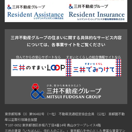
新宿・代々木
目白・高田馬場・早稲田
中野・荻窪
葛飾区
江戸川区
池尻大橋・三軒茶屋
祐天寺・学芸大学・自由が丘
駒沢・用賀・二子玉川
成城・砧
池袋・板橋・王子
戸越・大井・蒲田
三井不動産グループの住まいに関する具体的なサービス内容
青山
渋谷
東京・大手町
新宿
品川
目黒・中目黒
については、各事業サイトをご覧ください
神田・御茶ノ水・秋葉原
初台・幡ヶ谷・笹塚
住んでからの安心サポートなら
すまいとくらしの総合情報サイトなら
東京都知事（3）第96482号 （一社） 不動産流通経営協会会員 （公社） 首都圏不動
産公正取引協議会加盟
〒107-0052 東京都港区赤坂八丁目4番14号 青山タワープレイス4階
三井の賃貸「いちばんに、住む人のこと。」 東京都心を中心とした豊富な賃貸マン