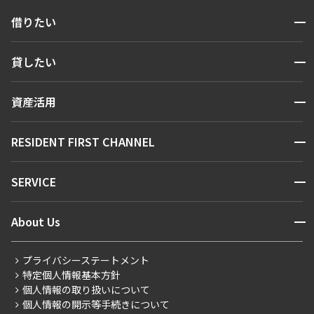
開閉
借りたい
検索する
開閉
貸したい
人気エリアから探す
賃貸運営
区から探す
開閉
資産活用
お問い合わせ
駅・沿線から探す
販売マンション
地図から探す
開閉
RESIDENT FIRST CHANNEL
お問い合わせ
キーワードから探す
NEWS
開閉
SERVICE
新着情報から探す
マンションレポート
ニュースから探す
営業窓口
商店街のある暮らし
開閉
About Us
新着募集情報
会員ページ
住まいのコラム
レジデントファーストについて
RESIDENT FIRST MEMBERS登録
RESIDENT FIRST MEMBERS登録
こだわりから探す
プライバシーステートメント
会社情報
ご入居・提携サービス
特定個人情報基本方針
こだわり一覧
事業案内
個人情報の取り扱いについて
お部屋探しからご契約まで
プレミアムマンション
個人情報の開示等手続きについて
採用情報
よくあるご質問