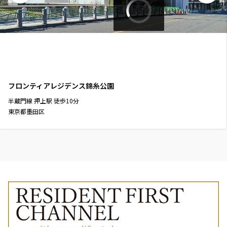
フロンティアレジデンス錦糸公園
半蔵門線
押上駅
徒歩
10
分
東京都墨田区