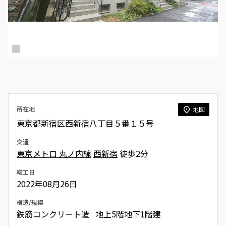
所在地
地図
東京都新宿区西新宿八丁目５番１５号
交通
東京メトロ 丸ノ内線
西新宿
徒歩2分
竣工日
2022年08月26日
構造/規模
鉄筋コンクリート造 地上5階地下1階建