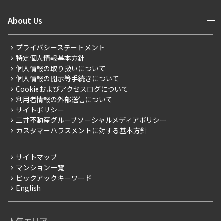
ニュースから探す
営業窓口
商店街のある暮らし
開閉
About Us
新着募集情報
会員ページ
住まいのコラム
レジデントファーストについて
RESIDENT FIRST MEMBERS登録
RESIDENT FIRST MEMBERS登録
こだわりから探す
プライバシーステートメント
会社情報
ご入居・提携サービス
特定個人情報基本方針
こだわり一覧
事業案内
個人情報の取り扱いについて
お部屋探しからご契約まで
プレミアムマンション
個人情報の開示等手続きについて
採用情報
よくあるご質問
Cookieおよびアクセスログについて
新築
ニュースリリース
社宅紹介
利用者情報の外部送信について
当社限定（港区・渋谷区）
サイトポリシー
お問い合わせ
【仲介会社様向け】当社仲介事業部取り扱い物件入居申込
三井不動産グループソーシャルメディアポリシー
当社限定（港区・渋谷区以外）
カスタマーハラスメントに対する基本方針
三井不動産企画
分譲賃貸
サイトマップ
賃料改定
マンション一覧
ピックアックキーワード
フリーレント
English
ペット可
コンシェルジュ付き
人気エリア
ブランドマンション