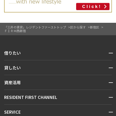
「三井の賃貸」レジデントファーストトップ
区から探す
新宿区
ＦＩＲＭ西新宿
開閉
借りたい
検索する
開閉
貸したい
人気エリアから探す
賃貸運営
区から探す
開閉
資産活用
お問い合わせ
駅・沿線から探す
販売マンション
地図から探す
開閉
RESIDENT FIRST CHANNEL
お問い合わせ
キーワードから探す
NEWS
開閉
SERVICE
新着情報から探す
マンションレポート