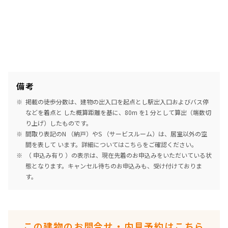
備考
掲載の徒歩分数は、建物の出入口を起点とし駅出入口およびバス停
などを着点と した概算距離を基に、80m を1 分として算出（端数切
り上げ）したものです。
間取り表記のN （納戸）やS （サービスルーム）は、居室以外の空
間を表して います。詳細については
こちら
をご確認ください。
（ 申込み有り ）の表示は、現在先着のお申込みをいただいている状
態となります。キャンセル待ちのお申込みも、受け付けておりま
す。
この建物のお問合せ・内見予約はこちら