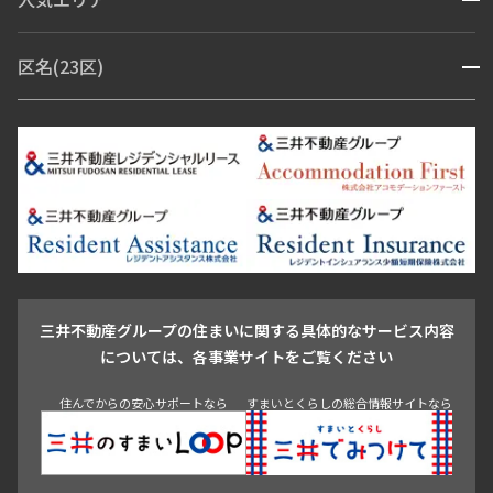
開閉
赤坂・六本木
広尾・麻布・麻布十番
虎ノ門・麻布台
区名(23区)
開閉
青山・表参道・原宿
白金・目黒
高輪・五反田・大崎
恵比寿・代官山・中目黒
渋谷・松濤・代々木上原
番町・四谷・九段
港区
渋谷区
中央区
新宿区
文京区
千代田区
目黒区
日本橋・銀座
市ヶ谷・神楽坂・飯田橋
三田・芝・浜松町
品川区
世田谷区
大田区
江東区
台東区
墨田区
中野区
芝浦・汐留・品川
月島・勝どき・豊洲
本郷・春日・小石川
豊島区
杉並区
板橋区
北区
練馬区
荒川区
足立区
新宿・代々木
目白・高田馬場・早稲田
中野・荻窪
葛飾区
江戸川区
池尻大橋・三軒茶屋
祐天寺・学芸大学・自由が丘
駒沢・用賀・二子玉川
成城・砧
池袋・板橋・王子
戸越・大井・蒲田
三井不動産グループの住まいに関する具体的なサービス内容
青山
渋谷
東京・大手町
新宿
品川
目黒・中目黒
については、各事業サイトをご覧ください
神田・御茶ノ水・秋葉原
初台・幡ヶ谷・笹塚
住んでからの安心サポートなら
すまいとくらしの総合情報サイトなら