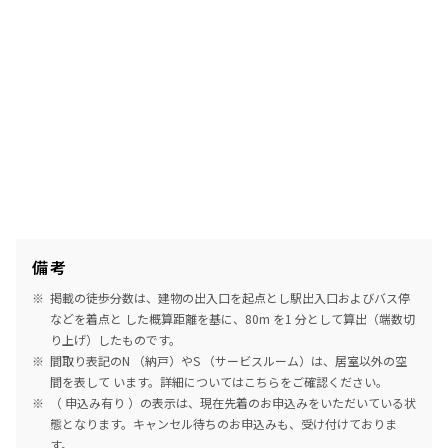
備考
掲載の徒歩分数は、建物の出入口を起点とし駅出入口およびバス停
などを着点と した概算距離を基に、80m を1 分として算出（端数切
り上げ）したものです。
間取り表記のN （納戸）やS （サービスルーム）は、居室以外の空
間を表して います。詳細については
こちら
をご確認ください。
（ 申込み有り ）の表示は、現在先着のお申込みをいただいている状
態となります。キャンセル待ちのお申込みも、受け付けておりま
す。