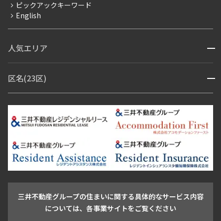
ピックアックキーワード
フリーレント
English
ペット可
コンシェルジュ付き
人気エリア
開閉
ブランドマンション
赤坂・六本木
広尾・麻布・麻布十番
虎ノ門・麻布台
区名(23区)
開閉
青山・表参道・原宿
白金・目黒
高輪・五反田・大崎
恵比寿・代官山・中目黒
渋谷・松濤・代々木上原
番町・四谷・九段
港区
渋谷区
中央区
新宿区
文京区
千代田区
目黒区
日本橋・銀座
市ヶ谷・神楽坂・飯田橋
三田・芝・浜松町
品川区
世田谷区
大田区
江東区
台東区
墨田区
中野区
芝浦・汐留・品川
月島・勝どき・豊洲
本郷・春日・小石川
豊島区
杉並区
板橋区
北区
練馬区
荒川区
足立区
新宿・代々木
目白・高田馬場・早稲田
中野・荻窪
葛飾区
江戸川区
池尻大橋・三軒茶屋
祐天寺・学芸大学・自由が丘
駒沢・用賀・二子玉川
成城・砧
池袋・板橋・王子
戸越・大井・蒲田
三井不動産グループの住まいに関する具体的なサービス内容
青山
渋谷
東京・大手町
新宿
品川
目黒・中目黒
については、各事業サイトをご覧ください
神田・御茶ノ水・秋葉原
初台・幡ヶ谷・笹塚