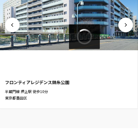
フロンティアレジデンス錦糸公園
半蔵門線
押上駅
徒歩
10
分
東京都墨田区