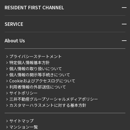
販売マンション
地図から探す
開閉
RESIDENT FIRST CHANNEL
お問い合わせ
キーワードから探す
NEWS
開閉
SERVICE
新着情報から探す
マンションレポート
ニュースから探す
営業窓口
商店街のある暮らし
開閉
About Us
新着募集情報
会員ページ
住まいのコラム
レジデントファーストについて
RESIDENT FIRST MEMBERS登録
RESIDENT FIRST MEMBERS登録
こだわりから探す
プライバシーステートメント
会社情報
ご入居・提携サービス
特定個人情報基本方針
こだわり一覧
事業案内
個人情報の取り扱いについて
お部屋探しからご契約まで
プレミアムマンション
個人情報の開示等手続きについて
採用情報
よくあるご質問
Cookieおよびアクセスログについて
新築
ニュースリリース
社宅紹介
利用者情報の外部送信について
当社限定（港区・渋谷区）
サイトポリシー
お問い合わせ
【仲介会社様向け】当社仲介事業部取り扱い物件入居申込
三井不動産グループソーシャルメディアポリシー
当社限定（港区・渋谷区以外）
カスタマーハラスメントに対する基本方針
三井不動産企画
分譲賃貸
サイトマップ
賃料改定
マンション一覧