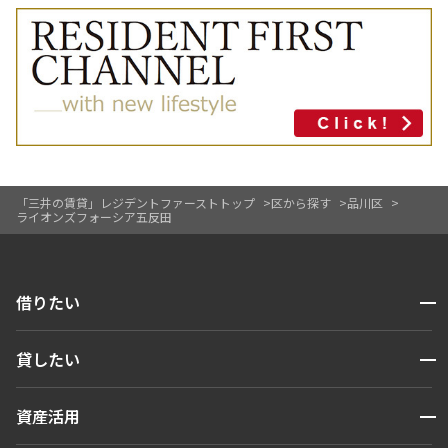
「三井の賃貸」レジデントファーストトップ
区から探す
品川区
ライオンズフォーシア五反田
開閉
借りたい
検索する
開閉
貸したい
人気エリアから探す
賃貸運営
区から探す
開閉
資産活用
お問い合わせ
駅・沿線から探す