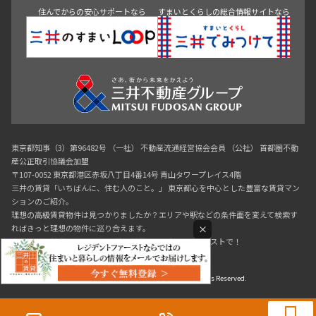
住んでからの安心サポートなら
すまいとくらしの総合情報サイトなら
東京都知事（3）第96482号 （一社） 不動産流通経営協会会員 （公社） 首都圏不動
産公正取引協議会加盟
〒107-0052 東京都港区赤坂八丁目4番14号 青山タワープレイス4階
三井の賃貸「いちばんに、住む人のこと。」 東京都心を中心とした豊富な賃貸マン
ションのご紹介。
理想の高級賃貸物件は見つかりましたか？エリアや駅などの条件面を変えて検索す
×
ればきっと理想の物件に巡り合えます。
都心の高級賃貸物件探しは[三井の賃貸]レジデントファーストで！
Copyright © RESIDENT FIRST Co.,Ltd. All Rights Reserved.
0120-321-719
9:30~18:00（水曜定休）