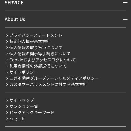
開閉
SERVICE
新着情報から探す
マンションレポート
ニュースから探す
営業窓口
商店街のある暮らし
開閉
About Us
新着募集情報
会員ページ
住まいのコラム
レジデントファーストについて
RESIDENT FIRST MEMBERS登録
RESIDENT FIRST MEMBERS登録
こだわりから探す
プライバシーステートメント
会社情報
ご入居・提携サービス
特定個人情報基本方針
こだわり一覧
事業案内
個人情報の取り扱いについて
お部屋探しからご契約まで
プレミアムマンション
個人情報の開示等手続きについて
採用情報
よくあるご質問
Cookieおよびアクセスログについて
新築
ニュースリリース
社宅紹介
利用者情報の外部送信について
当社限定（港区・渋谷区）
サイトポリシー
お問い合わせ
【仲介会社様向け】当社仲介事業部取り扱い物件入居申込
三井不動産グループソーシャルメディアポリシー
当社限定（港区・渋谷区以外）
カスタマーハラスメントに対する基本方針
三井不動産企画
分譲賃貸
サイトマップ
賃料改定
マンション一覧
ピックアックキーワード
フリーレント
English
ペット可
コンシェルジュ付き