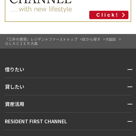
「三井の賃貸」レジデントファーストトップ
区から探す
大田区
ＧＬＡＣＩＥＲ大森
開閉
借りたい
検索する
開閉
貸したい
人気エリアから探す
賃貸運営
区から探す
開閉
資産活用
お問い合わせ
駅・沿線から探す
販売マンション
地図から探す
開閉
RESIDENT FIRST CHANNEL
お問い合わせ
キーワードから探す
NEWS