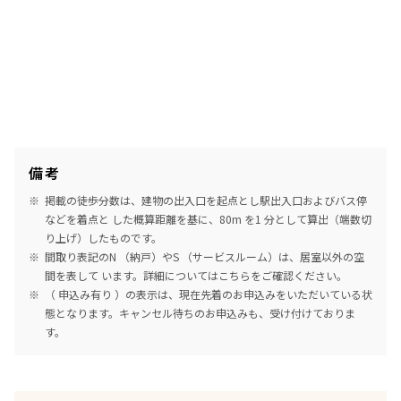
備考
掲載の徒歩分数は、建物の出入口を起点とし駅出入口およびバス停
などを着点と した概算距離を基に、80m を1 分として算出（端数切
り上げ）したものです。
間取り表記のN （納戸）やS （サービスルーム）は、居室以外の空
間を表して います。詳細については
こちら
をご確認ください。
（ 申込み有り ）の表示は、現在先着のお申込みをいただいている状
態となります。キャンセル待ちのお申込みも、受け付けておりま
す。