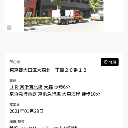
所在地
地図
東京都大田区大森北一丁目２６番１２
交通
ＪＲ 京浜東北線
大森
徒歩6分
京浜急行電鉄 京浜急行線
大森海岸
徒歩10分
竣工日
2021年01月29日
構造/規模
鉄筋コンクリート造 地上10階建