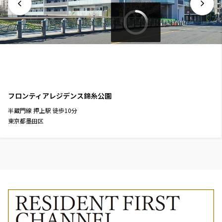
フロンティアレジデンス錦糸公園
半蔵門線
押上駅
徒歩
10
分
東京都墨田区