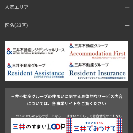
人気エリア
開閉
ブランドマンション
赤坂・六本木
広尾・麻布・麻布十番
虎ノ門・麻布台
区名(23区)
開閉
青山・表参道・原宿
白金・目黒
高輪・五反田・大崎
恵比寿・代官山・中目黒
渋谷・松濤・代々木上原
番町・四谷・九段
港区
渋谷区
中央区
新宿区
文京区
千代田区
目黒区
日本橋・銀座
市ヶ谷・神楽坂・飯田橋
三田・芝・浜松町
品川区
世田谷区
大田区
江東区
台東区
墨田区
中野区
芝浦・汐留・品川
月島・勝どき・豊洲
本郷・春日・小石川
豊島区
杉並区
板橋区
北区
練馬区
荒川区
足立区
新宿・代々木
目白・高田馬場・早稲田
中野・荻窪
葛飾区
江戸川区
池尻大橋・三軒茶屋
祐天寺・学芸大学・自由が丘
駒沢・用賀・二子玉川
成城・砧
池袋・板橋・王子
戸越・大井・蒲田
三井不動産グループの住まいに関する具体的なサービス内容
青山
渋谷
東京・大手町
新宿
品川
目黒・中目黒
については、各事業サイトをご覧ください
神田・御茶ノ水・秋葉原
初台・幡ヶ谷・笹塚
住んでからの安心サポートなら
すまいとくらしの総合情報サイトなら