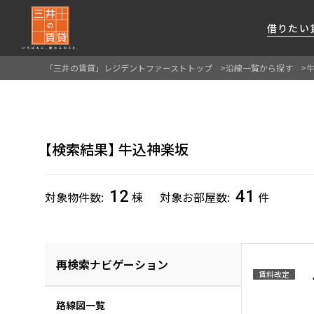
借りたい
「三井の賃貸」レジデントファーストトップ
沿線一覧から探す
About Us
借りたい
貸したい
資産活用
RESIDENT
SERVICE
FIRST CHANNEL
私たちレジデントファーストの思いや
厳選した都心の上質な賃貸マンションを数多
賃貸運営をお考えのオーナー様に
分譲マンションのご購入、売却の
レジデントファーストが提供する
検索結果
牛込神楽坂
ご提供するサービスをご紹介します
くご提案します
最適なプランをご提案します
ご相談も承ります
各種サービスをご紹介します
新しい住まいと暮らしの探しに関わる
様々な情報を発信します
12
41
対象物件数
棟
対象お部屋数
件
再検索ナビゲーション
賃料改定
路線図一覧