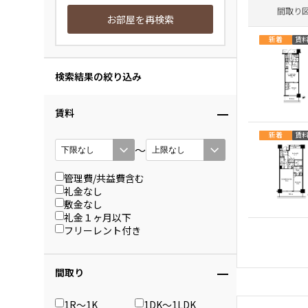
間取り
お部屋を再検索
新着
賃
検索結果の絞り込み
賃料
新着
賃
〜
管理費/共益費含む
礼金なし
敷金なし
礼金１ヶ月以下
フリーレント付き
間取り
1R〜1K
1DK〜1LDK