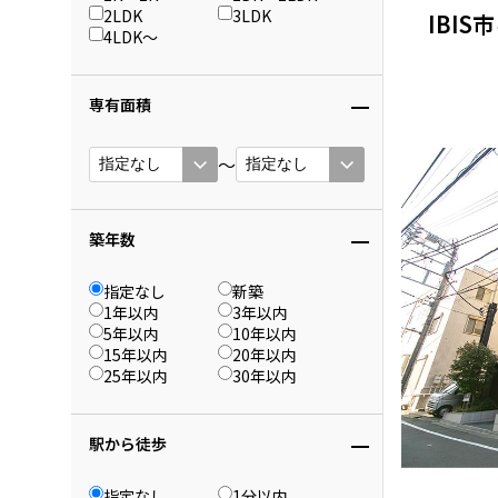
2LDK
3LDK
IBIS
4LDK〜
専有面積
〜
築年数
指定なし
新築
1年以内
3年以内
5年以内
10年以内
15年以内
20年以内
25年以内
30年以内
駅から徒歩
指定なし
1分以内