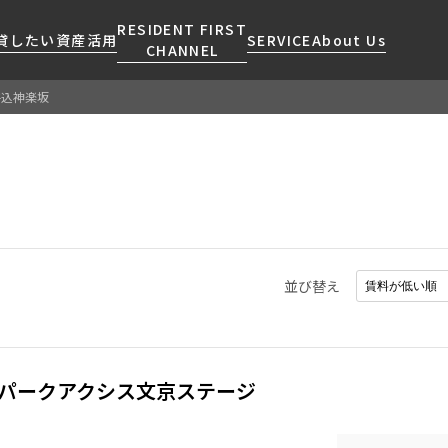
RESIDENT FIRST
貸したい
資産活用
SERVICE
About Us
CHANNEL
牛込神楽坂
検索する
こだわりから探す
レジデントファーストについて
賃貸運営
販売マンション
NEWS
営業窓口
会社情報
お問い合わせ
お問い合わせ
マンションレポート
会員ページ
人気エリアから探す
こだわり一覧
事業案内
商店街のある暮らし
RESIDENT FIRST
区から探す
プレミアムマンション
MEMBERS登録
採用情報
住まいのコラム
駅・沿線から探す
新築
ご入居・提携サービス
並び替え
ニュースリリース
RESIDENT FIRST
地図から探す
当社限定(港区・渋谷区)
MEMBERS登録
お部屋探しからご契約まで
お問い合わせ
キーワードから探す
当社限定(港区・渋谷区以外)
よくあるご質問
三井不動産企画
パークアクシス文京ステージ
社宅紹介
新着情報から探す
分譲賃貸
【仲介会社様向け】当社仲介
ニュースから探す
賃料改定
事業部取り扱い物件入居申