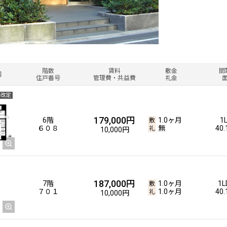
階数
賃料
敷金
間
図
住戸番号
管理費・共益費
礼金
金改定
179,000円
6階
1.0ヶ月
1
６０８
無
40
10,000円
187,000円
7階
1.0ヶ月
1L
７０１
1.0ヶ月
40
10,000円