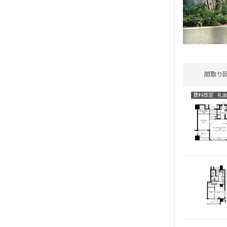
間取り
賃料改定
礼