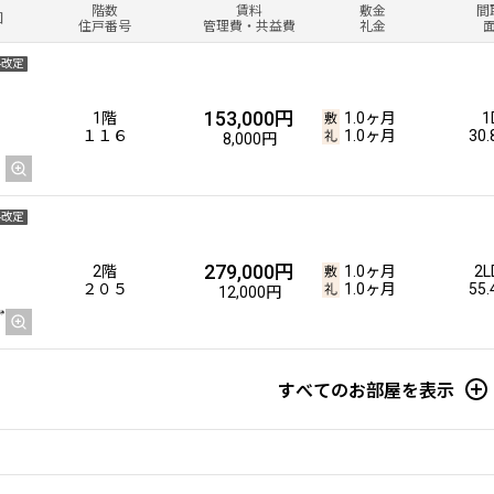
階数
賃料
敷金
間
図
住戸番号
管理費・共益費
礼金
料改定
153,000円
1階
1.0ヶ月
1
１１６
1.0ヶ月
30
8,000円
料改定
279,000円
2階
1.0ヶ月
2L
２０５
1.0ヶ月
55
12,000円
すべてのお部屋を表示