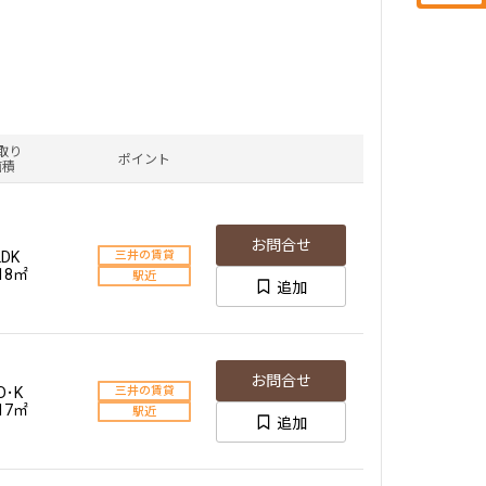
取り
ポイント
面積
お問合せ
LDK
三井の賃貸
.18㎡
駅近
追加
お問合せ
D･K
三井の賃貸
.17㎡
駅近
追加