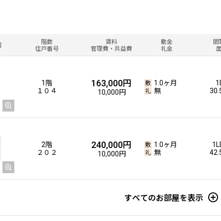
階数
賃料
敷金
間
図
住戸番号
管理費・共益費
礼金
163,000円
1階
1.0ヶ月
1
１０４
無
30
10,000円
240,000円
2階
1.0ヶ月
1L
２０２
無
42
10,000円
すべてのお部屋を表示