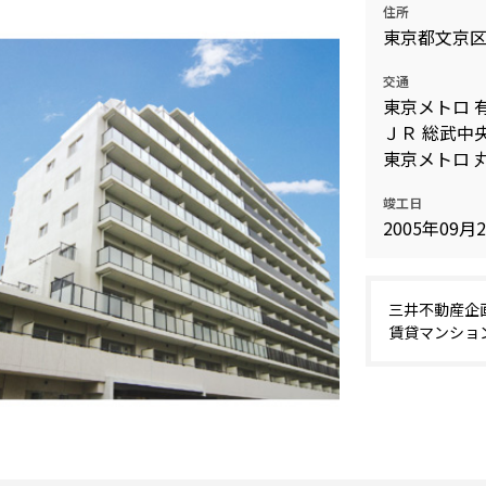
住所
込
新着募集情報
東京都文京
フリーレント
ペット可
交通
東京メトロ 
コンシェルジュ付き
ＪＲ 総武中央
ブランドマンション
東京メトロ 丸
竣工日
2005年09月
三井不動産企
賃貸マンショ