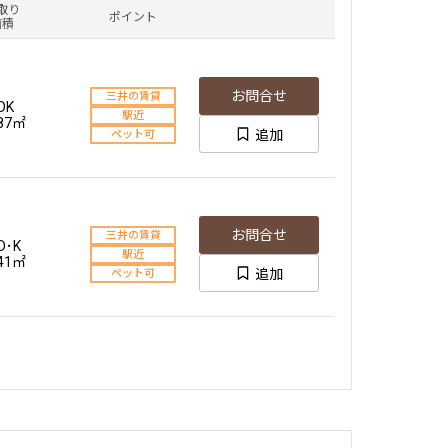
取り
ポイント
面積
お問合せ
三井の賃貸
DK
駅近
.87㎡
追加
ペット可
お問合せ
三井の賃貸
D･K
駅近
.41㎡
追加
ペット可