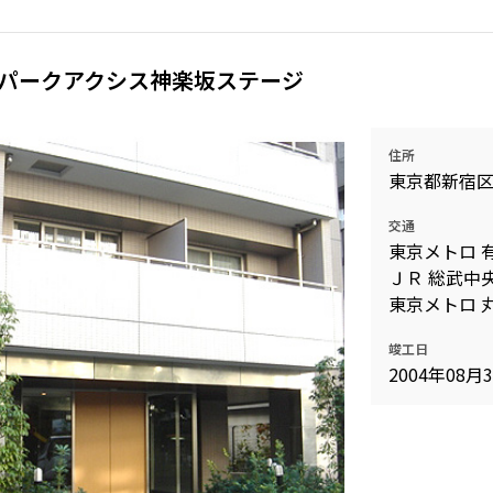
パークアクシス神楽坂ステージ
住所
東京都新宿
交通
東京メトロ 
ＪＲ 総武中央
東京メトロ 丸
竣工日
2004年08月