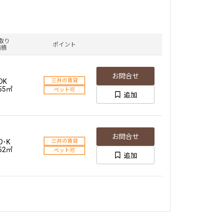
取り
ポイント
面積
お問合せ
DK
三井の賃貸
.55㎡
ペット可
追加
お問合せ
D･K
三井の賃貸
.52㎡
ペット可
追加