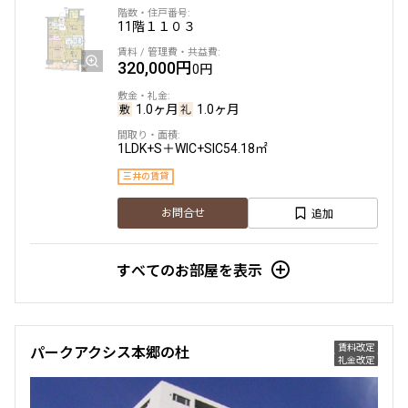
11階
１１０３
他条件
320,000円
0円
当社限定物件
専任物件
1.0ヶ月
1.0ヶ月
三井の賃貸物件
申込無し物件のみ表示
1LDK+S＋WIC+SIC
54.18㎡
ペット可・相談
楽器可・相談
三井の賃貸
追加
お問合せ
入居可能日
すべてのお部屋を表示
より詳細な絞り込み
賃料改定
パークアクシス本郷の杜
礼金改定
建物施設やお部屋の設備、方位、階数などの絞り込みが
できます