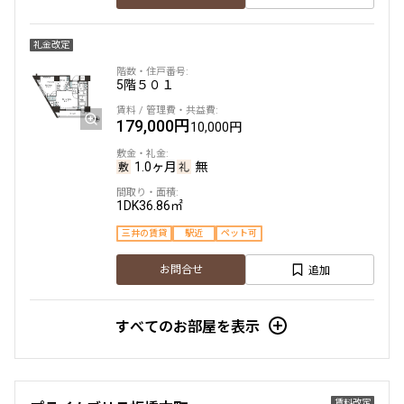
礼金改定
5階
５０１
179,000円
10,000円
1.0ヶ月
無
1DK
36.86㎡
三井の賃貸
駅近
ペット可
追加
お問合せ
すべてのお部屋を表示
賃料改定