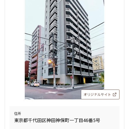
追加
お問合せ
２２８
212,000円
12,000円
1.0ヶ月
1.0ヶ月
2LD･K
55.17㎡
三井の賃貸
駅近
ペット可
オリジナルサイト
追加
お問合せ
住所
東京都千代田区神田神保町一丁目46番5号