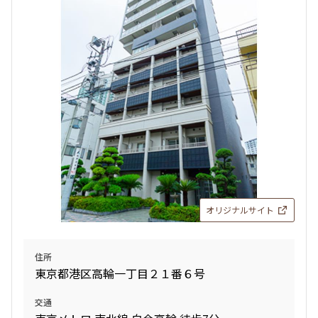
検索結果の絞り込み
賃料
〜
管理費/共益費含む
礼金なし
敷金なし
礼金１ヶ月以下
フリーレント付き
オリジナルサイト
間取り
住所
東京都港区高輪一丁目２１番６号
1R〜1K
1DK〜1LDK
2LDK
3LDK
交通
4LDK〜