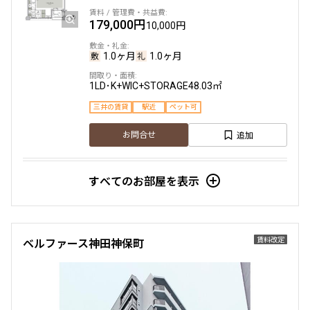
179,000円
10,000円
1.0ヶ月
1.0ヶ月
1LD･K+WIC+STORAGE
48.03㎡
三井の賃貸
駅近
ペット可
追加
お問合せ
すべてのお部屋を表示
10階
１２０１
192,000円
12,000円
賃料改定
ベルファース神田神保町
1.0ヶ月
1.0ヶ月
1LDK
50.71㎡
三井の賃貸
駅近
ペット可