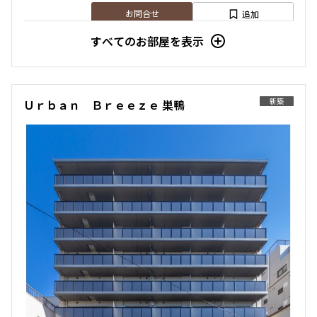
追加
お問合せ
すべてのお部屋を表示
申込有
3階
３０３
新築
Ｕｒｂａｎ Ｂｒｅｅｚｅ 巣鴨
169,000円
10,000円
1.0ヶ月
無
1DK
25.05㎡
三井の賃貸
駅近
フリーレント
追加
お問合せ
賃料改定
8階
８０５