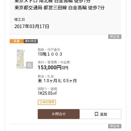
東京メトロ 南北線 白金高輪 徒歩7分
東京都交通局 都営三田線 白金高輪 徒歩7分
専有面積
竣工日
2017年03月17日
〜
申込有
新着
賃料改定
築年数
10階
１００３
指定なし
新築
153,000円
0円
1年以内
3年以内
5年以内
10年以内
15年以内
20年以内
1.0ヶ月
0.5ヶ月
25年以内
30年以内
1K
25.05㎡
三井の賃貸
駅から徒歩
追加
お問合せ
指定なし
1分以内
3分以内
5分以内
申込有
10分以内
15分以内