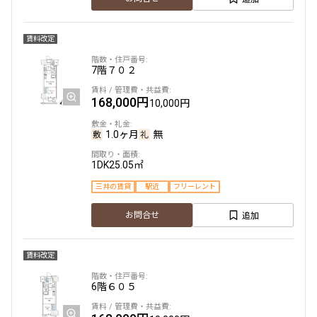
賃料改定
7階
７０２
168,000円
10,000円
1.0ヶ月
無
1DK
25.05㎡
三井の賃貸
駅近
フリーレント
追加
お問合せ
賃料改定
6階
６０５