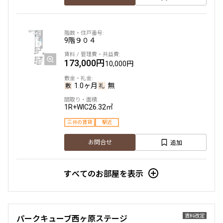
9階
９０４
173,000円
10,000円
1.0ヶ月
無
1R+WIC
26.32㎡
三井の賃貸
駅近
追加
お問合せ
すべてのお部屋を表示
賃料改定
パークキューブ西ヶ原ステージ