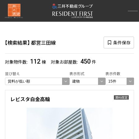
再検索ナビゲーション
路線図一覧
検索結果
都営三田線
条件保存
選択中の路線
都営三田線
(450)
112
450
対象物件数
棟
対象お部屋数
件
一覧から選び直す
並び替え
表示形式
表示件数
選び方を変更する
賃料改定
レビスタ白金高輪
検索対象お部屋数
450
件
お部屋を再検索