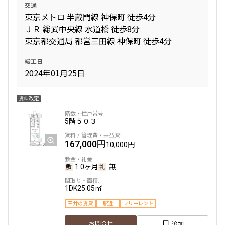
交通
東京メトロ 半蔵門線 神保町 徒歩4分
ＪＲ 総武中央線 水道橋 徒歩8分
東京都交通局 都営三田線 神保町 徒歩4分
竣工日
2024年01月25日
賃料改定
5階
５０３
167,000円
10,000円
1.0ヶ月
無
1DK
25.05㎡
三井の賃貸
駅近
フリーレント
追加
お問合せ