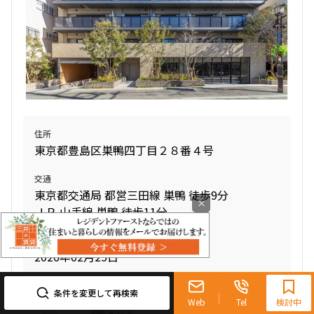
170,000円
10,000円
1.0ヶ月
無
1DK
25.05㎡
三井の賃貸
駅近
フリーレント
追加
お問合せ
住所
東京都豊島区巣鴨四丁目２８番４号
賃料改定
交通
10階
１００５
東京都交通局 都営三田線 巣鴨 徒歩9分
×
ＪＲ 山手線 巣鴨 徒歩11分
175,000円
10,000円
竣工日
2026年02月25日
1.0ヶ月
無
0120-321-719
1DK
25.05㎡
9:30~18:00（水曜定休）
条件を変更して再検索
Web
Tel
検討中
三井の賃貸
駅近
フリーレント