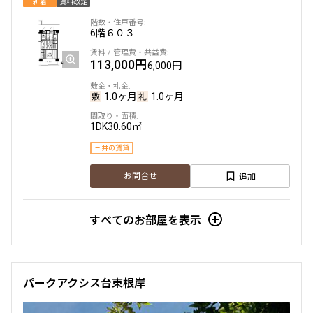
新着
賃料改定
6階
６０３
113,000円
6,000円
1.0ヶ月
1.0ヶ月
1DK
30.60㎡
三井の賃貸
追加
お問合せ
すべてのお部屋を表示
パークアクシス台東根岸