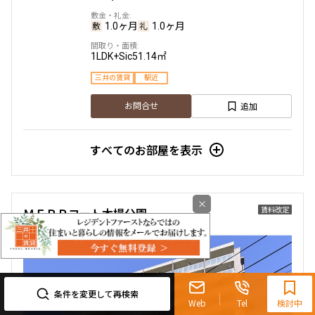
1.0ヶ月
1.0ヶ月
1LDK+Sic
51.14㎡
三井の賃貸
駅近
追加
お問合せ
すべてのお部屋を表示
×
賃料改定
ＭＦＰＲコート木場公園
0120-321-719
9:30~18:00（水曜定休）
条件を変更して再検索
Web
Tel
検討中