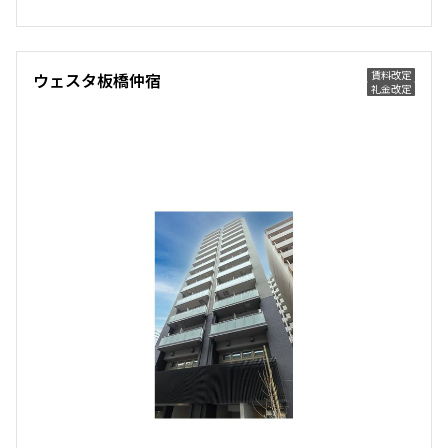
他条件
賃料改定
ウェスタ板橋仲宿
当社限定物件
礼金改定
専任物件
三井の賃貸物件
申込無し物件のみ表示
ペット可・相談
楽器可・相談
入居可能日
より詳細な絞り込み
建物施設やお部屋の設備、方位、階数などの絞り込みが
できます