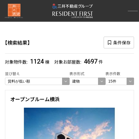
再検索ナビゲーション
路線図一覧
検索結果
条件保存
選択中の路線
1124
4697
対象物件数
棟
対象お部屋数
件
一覧から選び直す
並び替え
表示形式
表示件数
選び方を変更する
オープンブルーム横浜
検索対象お部屋数
4697
件
お部屋を再検索