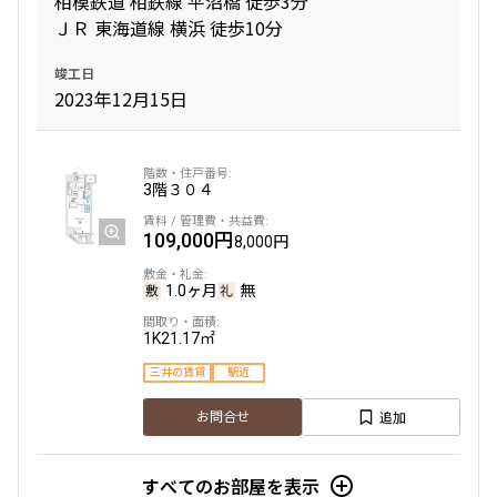
相模鉄道 相鉄線 平沼橋 徒歩3分
ＪＲ 東海道線 横浜 徒歩10分
専有面積
竣工日
〜
2023年12月15日
築年数
3階
３０４
指定なし
新築
109,000円
1年以内
3年以内
8,000円
5年以内
10年以内
15年以内
20年以内
1.0ヶ月
無
25年以内
30年以内
1K
21.17㎡
駅から徒歩
三井の賃貸
駅近
追加
お問合せ
指定なし
1分以内
3分以内
5分以内
10分以内
15分以内
すべてのお部屋を表示