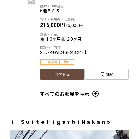
5階
５０５
216,000円
15,000円
1.0ヶ月
2.0ヶ月
2LD･K+WIC+SIC
43.24㎡
三井の賃貸
駅近
追加
お問合せ
すべてのお部屋を表示
ｉ－Ｓｕｉｔｅ ＨｉｇａｓｈｉＮａｋａｎｏ