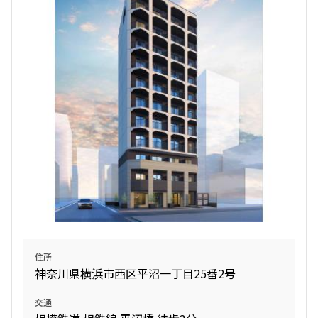
検索結果の絞り込み
賃料
〜
管理費/共益費含む
礼金なし
敷金なし
礼金１ヶ月以下
フリーレント付き
間取り
住所
1R〜1K
1DK〜1LDK
神奈川県横浜市西区平沼一丁目25番2号
2LDK
3LDK
4LDK〜
交通