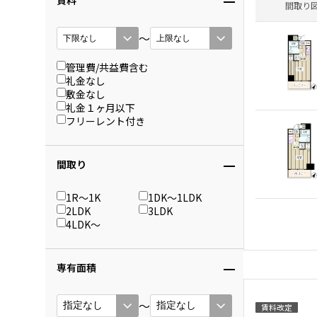
賃料
間取り
〜
管理費/共益費含む
礼金なし
敷金なし
礼金１ヶ月以下
フリーレント付き
間取り
1R〜1K
1DK〜1LDK
2LDK
3LDK
4LDK〜
専有面積
〜
賃料改定