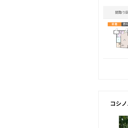
間取り
新着
賃
コシノ