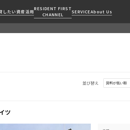
RESIDENT FIRST
貸したい
資産活用
SERVICE
About Us
CHANNEL
検索する
こだわりから探す
レジデントファーストについて
賃貸運営
販売マンション
NEWS
営業窓口
会社情報
お問い合わせ
お問い合わせ
マンションレポート
会員ページ
人気エリアから探す
こだわり一覧
事業案内
商店街のある暮らし
RESIDENT FIRST
区から探す
プレミアムマンション
MEMBERS登録
採用情報
住まいのコラム
駅・沿線から探す
新築
ご入居・提携サービス
並び替え
ニュースリリース
RESIDENT FIRST
地図から探す
当社限定(港区・渋谷区)
MEMBERS登録
お部屋探しからご契約まで
お問い合わせ
キーワードから探す
当社限定(港区・渋谷区以外)
よくあるご質問
三井不動産企画
イツ
社宅紹介
新着情報から探す
分譲賃貸
【仲介会社様向け】当社仲介
ニュースから探す
賃料改定
事業部取り扱い物件入居申