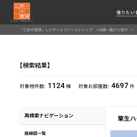
借りたい
「三井の賃貸」レジデントファーストトップ
沿線一覧から探す
About Us
借りたい
貸したい
資産活用
RESIDENT
SERVICE
FIRST CHANNEL
私たちレジデントファーストの思いや
厳選した都心の上質な賃貸マンションを数多
賃貸運営をお考えのオーナー様に
分譲マンションのご購入、売却の
レジデントファーストが提供する
検索結果
ご提供するサービスをご紹介します
くご提案します
最適なプランをご提案します
ご相談も承ります
各種サービスをご紹介します
新しい住まいと暮らしの探しに関わる
様々な情報を発信します
1124
4697
対象物件数
棟
対象お部屋数
件
再検索ナビゲーション
栗生ハ
路線図一覧