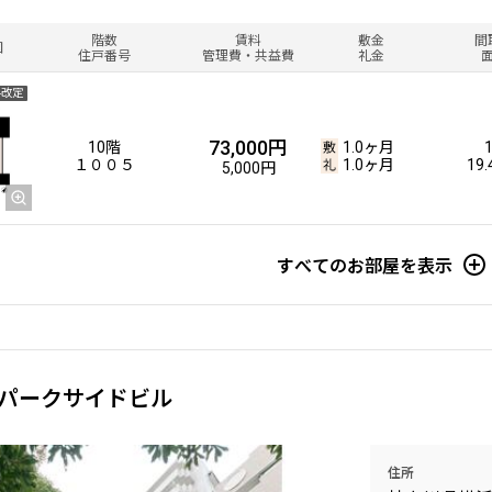
階数
賃料
敷金
間
図
住戸番号
管理費・共益費
礼金
料改定
73,000円
10階
1.0ヶ月
１００５
1.0ヶ月
19
5,000円
すべてのお部屋を表示
パークサイドビル
住所