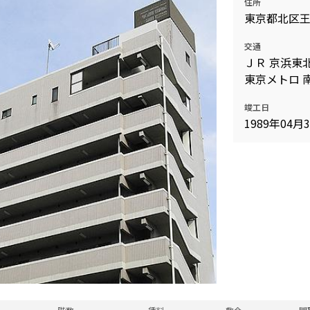
住所
込
東京都北区
新着募集情報
フリーレント
交通
ペット可
ＪＲ 京浜東北
コンシェルジュ付き
東京メトロ 南
ブランドマンション
竣工日
1989年04月