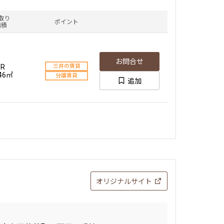
取り
ポイント
面積
お問合せ
1R
三井の賃貸
.46㎡
分譲賃貸
追加
オリジナルサイト