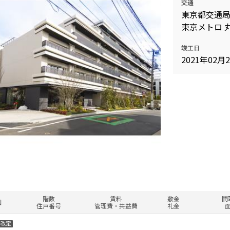
交通
東京都交通局
東京メトロ 
竣工日
2021年02月
階数
賃料
敷金
間
図
住戸番号
管理費・共益費
礼金
料改定