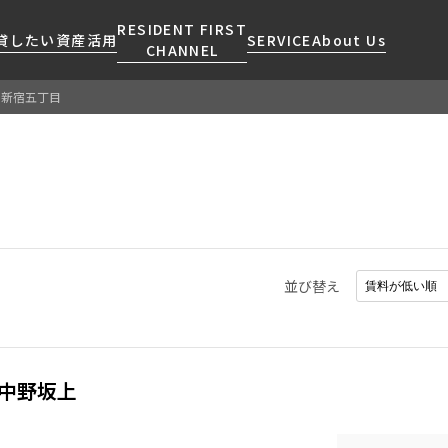
RESIDENT FIRST
貸したい
資産活用
SERVICE
About Us
CHANNEL
西新宿五丁目
検索する
こだわりから探す
レジデントファーストについて
賃貸運営
販売マンション
NEWS
営業窓口
会社情報
お問い合わせ
お問い合わせ
マンションレポート
会員ページ
人気エリアから探す
こだわり一覧
事業案内
商店街のある暮らし
RESIDENT FIRST
区から探す
プレミアムマンション
MEMBERS登録
採用情報
住まいのコラム
駅・沿線から探す
新築
ご入居・提携サービス
並び替え
ニュースリリース
RESIDENT FIRST
地図から探す
当社限定(港区・渋谷区)
MEMBERS登録
お部屋探しからご契約まで
お問い合わせ
キーワードから探す
当社限定(港区・渋谷区以外)
よくあるご質問
三井不動産企画
中野坂上
社宅紹介
新着情報から探す
分譲賃貸
【仲介会社様向け】当社仲介
ニュースから探す
賃料改定
事業部取り扱い物件入居申