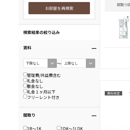
間取り
お部屋を再検索
検索結果の絞り込み
賃料
〜
管理費/共益費含む
礼金なし
敷金なし
礼金１ヶ月以下
賃料改定
フリーレント付き
間取り
1R〜1K
1DK〜1LDK