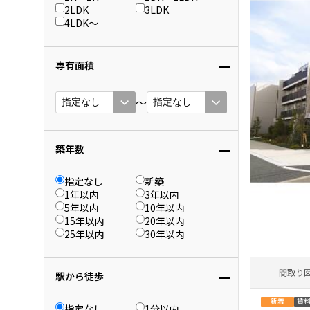
2LDK
3LDK
4LDK〜
専有面積
〜
築年数
指定なし
新築
1年以内
3年以内
5年以内
10年以内
15年以内
20年以内
25年以内
30年以内
間取り
駅から徒歩
新着
賃
指定なし
1分以内