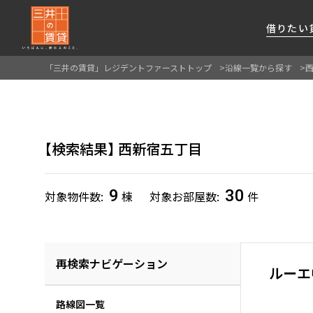
借りたい
「三井の賃貸」レジデントファーストトップ
沿線一覧から探す
About Us
借りたい
貸したい
資産活用
RESIDENT
SERVICE
FIRST CHANNEL
私たちレジデントファーストの思いや
厳選した都心の上質な賃貸マンションを数多
賃貸運営をお考えのオーナー様に
分譲マンションのご購入、売却の
レジデントファーストが提供する
検索結果
西新宿五丁目
ご提供するサービスをご紹介します
くご提案します
最適なプランをご提案します
ご相談も承ります
各種サービスをご紹介します
新しい住まいと暮らしの探しに関わる
様々な情報を発信します
9
30
対象物件数
棟
対象お部屋数
件
再検索ナビゲーション
ルーエ
路線図一覧