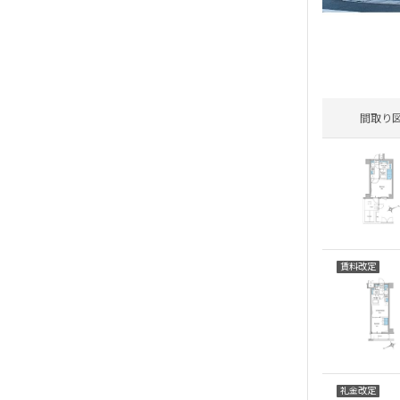
間取り
賃料改定
礼金改定