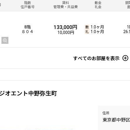
階数
賃料
敷金
間
図
住戸番号
管理費・共益費
礼金
133,000円
8階
1.0ヶ月
1
８０４
1.0ヶ月
26
10,000円
すべてのお部屋を表示
ジオエント中野弥生町
住所
東京都中野