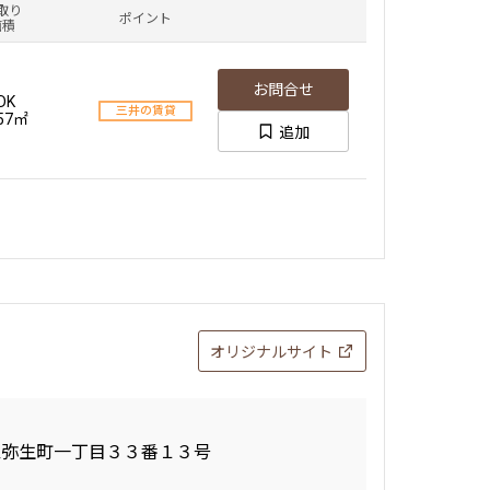
取り
ポイント
面積
お問合せ
DK
三井の賃貸
.57㎡
追加
オリジナルサイト
区弥生町一丁目３３番１３号