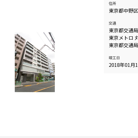
住所
込
新着募集情報
東京都中野
フリーレント
ペット可
交通
東京都交通局
コンシェルジュ付き
東京メトロ 
ブランドマンション
東京都交通局
竣工日
2018年01月