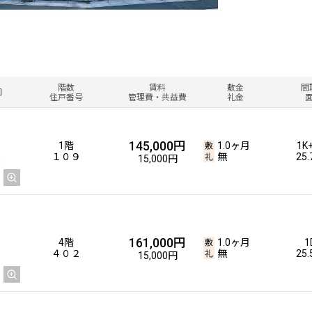
階数
賃料
敷金
間
図
住戸番号
管理費・共益費
礼金
145,000円
1階
1.0ヶ月
1K
１０９
無
25
15,000円
161,000円
4階
1.0ヶ月
1
４０２
無
25
15,000円