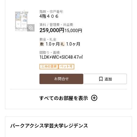
駅から徒歩
4階
４０６
259,000円
指定なし
1分以内
15,000円
3分以内
5分以内
10分以内
15分以内
1.0ヶ月
1.0ヶ月
1LDK+WIC+SIC
48.47㎡
他条件
三井の賃貸
ペット可
当社限定物件
追加
お問合せ
専任物件
三井の賃貸物件
申込無し物件のみ表示
すべてのお部屋を表示
ペット可・相談
楽器可・相談
入居可能日
パークアクシス学芸大学レジデンス