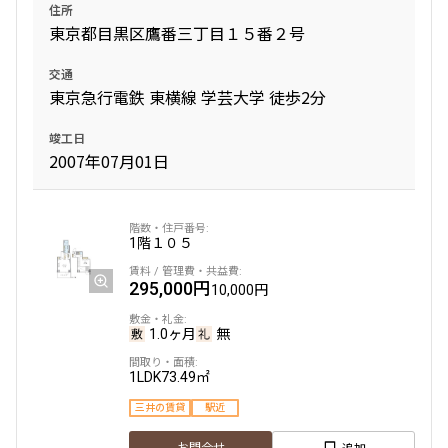
住所
東京都目黒区鷹番三丁目１５番２号
交通
東京急行電鉄 東横線 学芸大学 徒歩2分
竣工日
2007年07月01日
1階
１０５
295,000円
10,000円
1.0ヶ月
無
1LDK
73.49㎡
三井の賃貸
駅近
追加