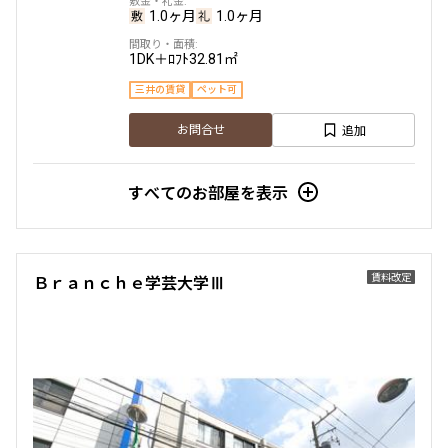
1.0ヶ月
1.0ヶ月
1DK＋ﾛﾌﾄ
32.81㎡
三井の賃貸
ペット可
追加
お問合せ
すべてのお部屋を表示
賃料改定
Ｂｒａｎｃｈｅ学芸大学Ⅲ