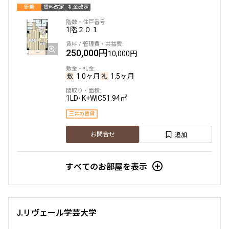
新着
賃料改定
礼金改定
1階
２０１
250,000円
10,000円
1.0ヶ月
1.5ヶ月
1LD･K+WIC
51.94㎡
三井の賃貸
追加
お問合せ
すべてのお部屋を表示
J.リヴェール学芸大学