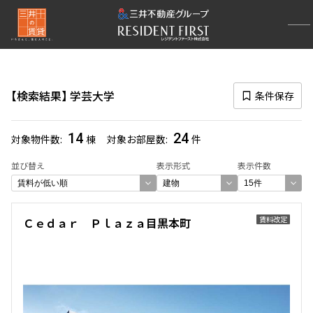
再検索ナビゲーション
路線図一覧
検索結果
学芸大学
条件保存
選択中の路線
東横線
(297)
14
24
対象物件数
棟
対象お部屋数
件
一覧から選び直す
並び替え
表示形式
表示件数
選択中の駅
賃料改定
Ｃｅｄａｒ Ｐｌａｚａ目黒本町
学芸大学
(24)
一覧から選び直す
選び方を変更する