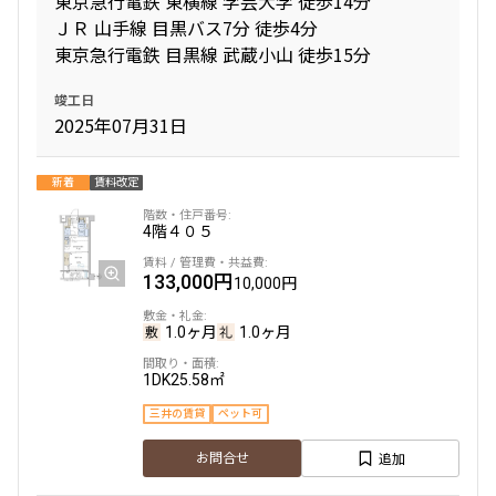
東京急行電鉄 東横線 学芸大学 徒歩14分
ＪＲ 山手線 目黒バス7分 徒歩4分
東京急行電鉄 目黒線 武蔵小山 徒歩15分
間取り
竣工日
1R〜1K
1DK〜1LDK
2025年07月31日
2LDK
3LDK
4LDK〜
新着
賃料改定
専有面積
4階
４０５
〜
133,000円
10,000円
1.0ヶ月
1.0ヶ月
築年数
1DK
25.58㎡
指定なし
新築
三井の賃貸
ペット可
1年以内
3年以内
5年以内
10年以内
追加
お問合せ
15年以内
20年以内
25年以内
30年以内