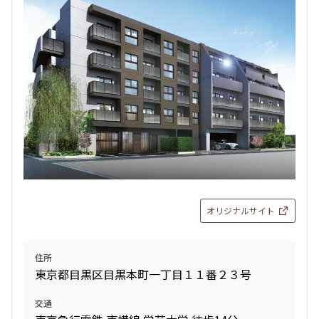
検索対象お部屋数
24
件
お部屋を再検索
検索結果の絞り込み
賃料
オリジナルサイト
〜
管理費/共益費含む
住所
礼金なし
東京都目黒区目黒本町一丁目１１番２３号
敷金なし
礼金１ヶ月以下
交通
フリーレント付き