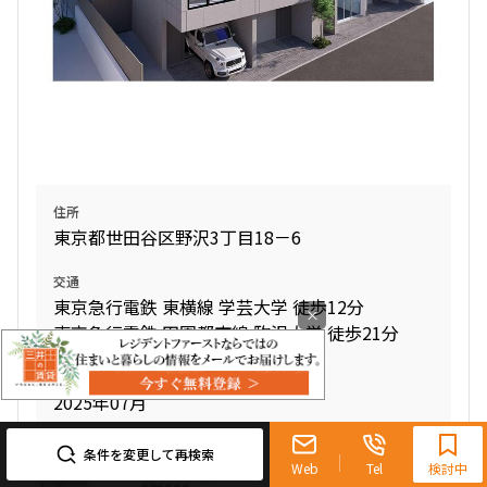
住所
東京都世田谷区野沢3丁目18－6
交通
東京急行電鉄 東横線 学芸大学 徒歩12分
×
東京急行電鉄 田園都市線 駒沢大学 徒歩21分
竣工日
2025年07月
0120-321-719
9:30~18:00（水曜定休）
条件を変更して再検索
Web
Tel
検討中