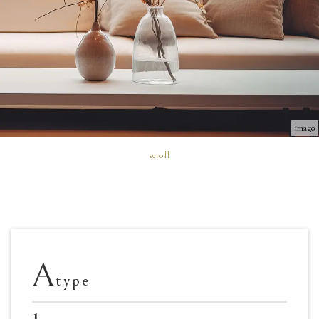
image
scroll
A
type