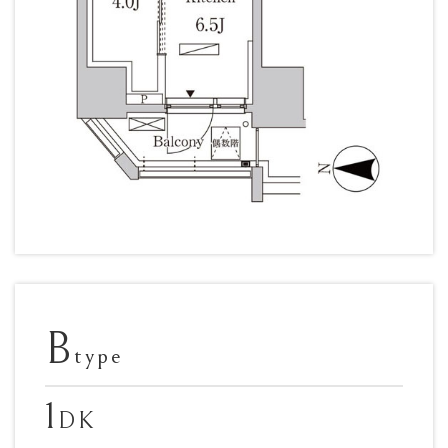
B
type
1
DK