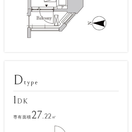
D
type
1
DK
27
.22
専有面積
㎡