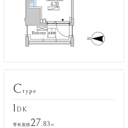
C
type
1
DK
27
.83
専有面積
㎡