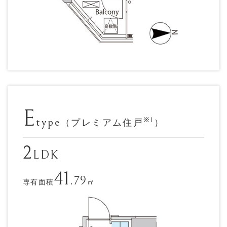
E
type
※1
（プレミアム住戸
）
2
LDK
41
.79
専有面積
㎡