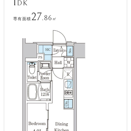
1
DK
27
.86
専有面積
㎡