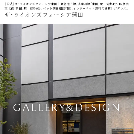
【公式】ザ・ライオンズフォーシア蒲田│東急池上線、多摩川線「蒲田」駅 徒歩4分、JR京浜
東北線「蒲田」駅 徒歩6分。ペット飼育相談可能、インターネット無料の賃貸レジデンス。
ザ・ライオンズフォーシア蒲田
GALLERY&DESIGN