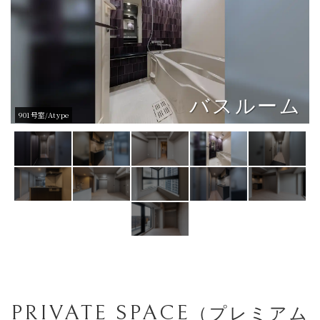
バスルーム
玄関
901号室/Atype
905号室/Etype
PRIVATE SPACE
（プレミアム