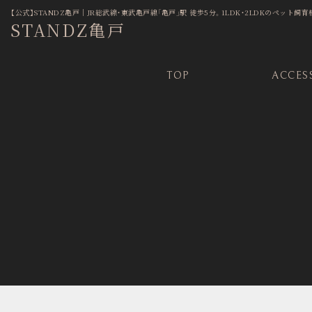
【公式】STANDZ亀戸│JR総武線・東武亀戸線「亀戸」駅 徒歩5分。1LDK・2LDKのペット
STANDZ亀戸
TOP
ACCES