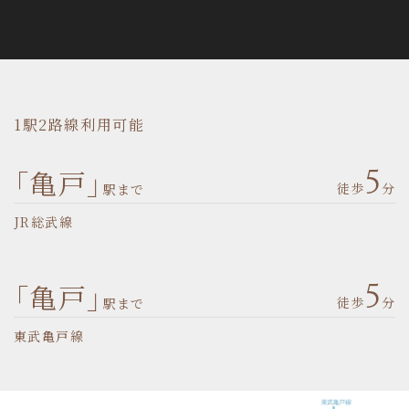
1駅2路線利用可能
「亀戸」
5
徒歩
分
駅まで
JR総武線
「亀戸」
5
徒歩
分
駅まで
東武亀戸線