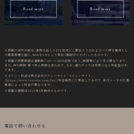
Read more
Read more
※掲載の徒歩分数は、建物の出入り口を起点とし駅出入り口およびバス停を着点とし
た概算距離を基に、80mを1分として算出（端数切り上げ）したものです。
※掲載の所要時間は通勤時7：00～9：00の目安であり、時間帯により多少異なります。
また、待ち時間・乗り換え時間を含みます。なお、運行ダイヤは変更となる可能性があ
ります。
※タクシー料金は株式会社タクシーサイト「タクシーサイト」
（https://www.taxisite.com/far/）料金検索にて算出したもので、走行ルートや交通
事情によって料金が異なります。
※掲載の情報は2025年8月時点のものです。
電話で問い合わせる