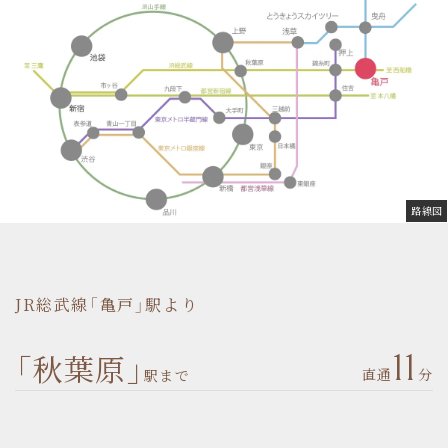
路線図
JR総武線「亀戸」駅より
「秋葉原」
11
直通
分
駅まで