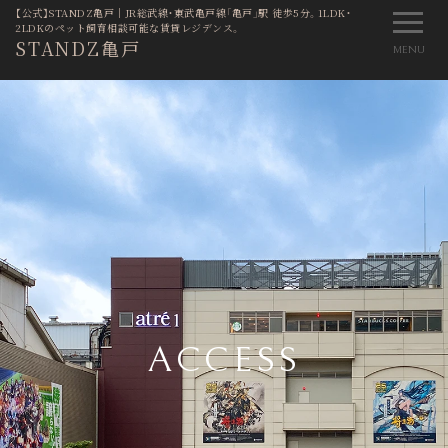
【公式】STANDZ亀戸│JR総武線・東武亀戸線「亀戸」駅 徒歩5分。1LDK・
2LDKのペット飼育相談可能な賃貸レジデンス。
STANDZ亀戸
MENU
ACCESS