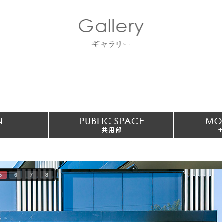
5
6
7
8