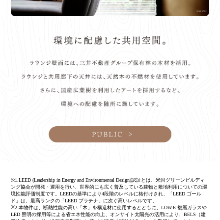
※1.LEED (Leadership in Energy and Environmental Design)認証とは、米国グリーンビルディ
ング協会が開発・運用を行い、世界的にも広く普及している建物と敷地利用についての環
境性能評価制度です。LEEDの基準により4段階のレベルに格付けされ、「LEED ゴール
ド」は、最高ランクの「LEED プラチナ」に次ぐ高いレベルです。
※2.本物件は、断熱性能の高い「木」を構造材に使用するとともに、LOW-E 複層ガラスや
LED 照明の採用等による省エネ性能の向上、オンサイト太陽光の活用により、BELS（建