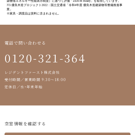
築物省エネルギー性能表示制度）に基づく評価「ZEH-M Ready」を取得しています。
※3.優良木造プロジェクト2022：国土交通省「令和4年度 優良木造建築物等整備推進事
業」
※家具・調度品は賃料に含まれません。
電話で問い合わせる
0120-321-364
レジデントファースト株式会社
受付時間／営業時間 9:30～18:00
定休日／水・年末年始
空室情報を確認する