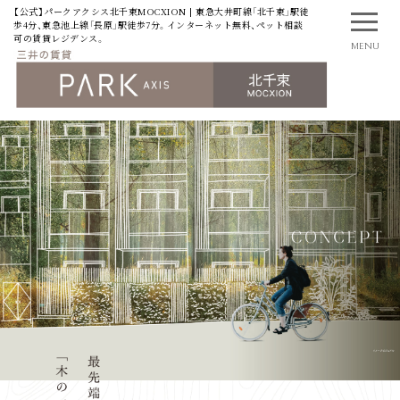
【公式】パークアクシス北千束MOCXION | 東急大井町線「北千束」駅徒
歩4分、東急池上線「長原」駅徒歩7分。インターネット無料、ペット相談
可の賃貸レジデンス。
MENU