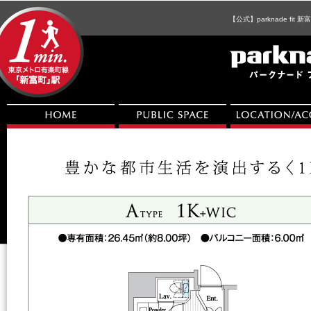
【公式】parknade f