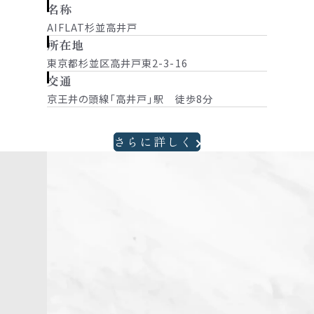
名称
AIFLAT杉並高井戸
所在地
東京都杉並区高井戸東2-3-16
交通
京王井の頭線「高井戸」駅 徒歩8分
さらに詳しく
掲載の完成予想CGは、計画段階の図面を基に描
き起こしたものです。なお、形状の細部、設備機
器等は表現しておりません。また、建物周囲の電
柱等は省略しています。
表現されている植栽は初期の育成期間を経た状
態のものを想定して描いており、竣工時は植物の
育成を見込んで必要な間隔をとって植えておりま
す。施工上の都合により、設定位置・植高・本数
等変更となる場合があります。
掲載の徒歩分数は、建物の出入り口を起点とし
駅出入り口およびバス停を着点とした概算距離