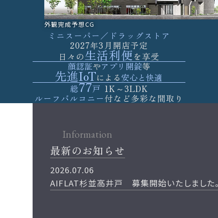
外観完成予想CG
ミニスーパー／ドラッグストア
2027年3月開店予定
生活利便
日々の
を享受
顔認証
や
アプリ開錠
等
先進IoT
による
安心と快適
77
総
戸
1K～3LDK
ルーフバルコニー
付など
多彩な間取り
最新のお知らせ
2026.07.06
AIFLAT杉並高井戸 募集開始いたしました