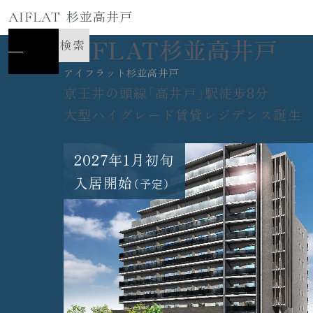
AIFLAT
杉並高井戸
AIFLAT杉並高井戸
空室検索
アイフラット杉並高井戸
京王井の頭線「高井戸」駅徒歩8分
大型ハイグレード賃貸レジデンス誕生
2027年1月初旬
入居開始
（予定）