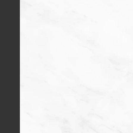
空室情報はこちら
AIFLAT
杉並高井戸
利便性と落ち着いた住環境を兼ね備
えた
高井戸エリア。
ホーム
アクセス＆ロケーション
プラン
物件概要
【貸主】
【媒介】