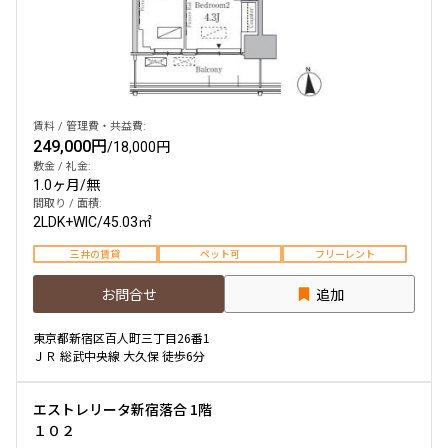
賃料 / 管理費・共益費:
249,000円
/
18,000円
敷金 / 礼金:
1.0ヶ月
/
無
間取り / 面積:
2LDK+WIC
/
45.03㎡
三井の賃貸
ペット可
フリーレント
お問合せ
追加
東京都新宿区百人町三丁目26番1
ＪＲ 総武中央線 大久保 徒歩6分
エストレリータ新宿落合 1階
１０２