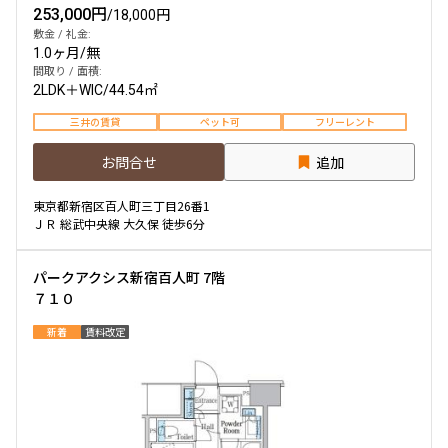
253,000円
/
18,000円
敷金 / 礼金:
1.0ヶ月
/
無
間取り / 面積:
2LDK＋WIC
/
44.54㎡
三井の賃貸
ペット可
フリーレント
お問合せ
追加
東京都新宿区百人町三丁目26番1
ＪＲ 総武中央線 大久保 徒歩6分
パークアクシス新宿百人町 7階
７１０
新着
賃料改定