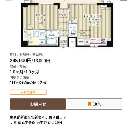
賃料 / 管理費・共益費:
248,000円
/
13,000円
敷金 / 礼金:
1.0ヶ月
/
1.0ヶ月
間取り / 面積:
1LD･K+Wic
/
46.42㎡
三井の賃貸
お問合せ
追加
東京都新宿区北新宿４丁目９番１２
ＪＲ 総武中央線 東中野 徒歩10分