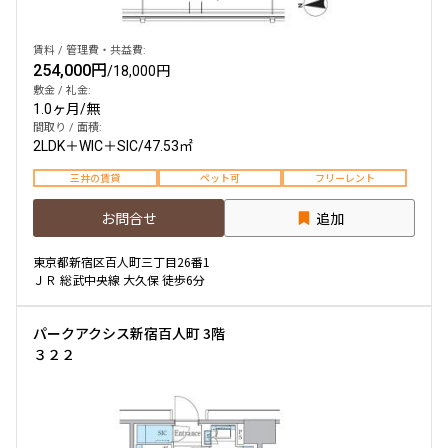
賃料 / 管理費・共益費:
254,000円
/
18,000円
敷金 / 礼金:
1.0ヶ月
/
無
間取り / 面積:
2LDK＋WIC＋SIC
/
47.53㎡
三井の賃貸
ペット可
フリーレント
お問合せ
追加
東京都新宿区百人町三丁目26番1
ＪＲ 総武中央線 大久保 徒歩6分
パークアクシス新宿百人町 3階
３２２