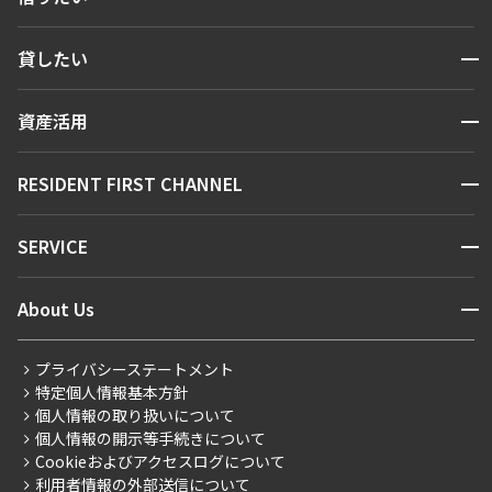
検索する
開閉
貸したい
人気エリアから探す
賃貸運営
区から探す
開閉
資産活用
お問い合わせ
駅・沿線から探す
販売マンション
地図から探す
開閉
RESIDENT FIRST CHANNEL
お問い合わせ
キーワードから探す
NEWS
開閉
SERVICE
新着情報から探す
マンションレポート
ニュースから探す
営業窓口
商店街のある暮らし
開閉
About Us
新着募集情報
会員ページ
住まいのコラム
レジデントファーストについて
RESIDENT FIRST MEMBERS登録
RESIDENT FIRST MEMBERS登録
こだわりから探す
プライバシーステートメント
会社情報
ご入居・提携サービス
特定個人情報基本方針
こだわり一覧
事業案内
個人情報の取り扱いについて
お部屋探しからご契約まで
プレミアムマンション
個人情報の開示等手続きについて
採用情報
よくあるご質問
Cookieおよびアクセスログについて
新築
ニュースリリース
社宅紹介
利用者情報の外部送信について