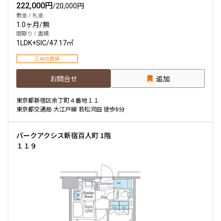
222,000円
/
20,000円
敷金 / 礼金:
1.0ヶ月
/
無
間取り / 面積:
1LDK+SIC
/
47.17㎡
三井の賃貸
お問合せ
追加
東京都新宿区余丁町４番地１１
東京都交通局 大江戸線 若松河田 徒歩6分
パークアクシス新宿百人町 1階
１１９