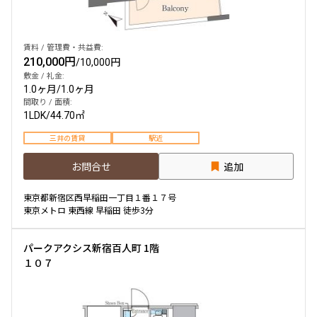
賃料 / 管理費・共益費:
210,000円
/
10,000円
敷金 / 礼金:
1.0ヶ月
/
1.0ヶ月
間取り / 面積:
1LDK
/
44.70㎡
三井の賃貸
駅近
お問合せ
追加
東京都新宿区西早稲田一丁目１番１７号
東京メトロ 東西線 早稲田 徒歩3分
パークアクシス新宿百人町 1階
１０７