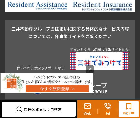
池尻大橋・三軒茶屋
祐天寺・学芸大学・自由が丘
駒沢・用賀・二子玉川
成城・砧
池袋・板橋・王子
戸越・大井・蒲田
三井不動産グループの住まいに関する具体的なサービス内容
青山
渋谷
東京・大手町
新宿
品川
目黒・中目黒
については、各事業サイトをご覧ください
神田・御茶ノ水・秋葉原
初台・幡ヶ谷・笹塚
すまいとくらしの総合情報サイトなら
住んでからの安心サポートなら
×
0120-321-719
9:30~18:00（水曜定休）
条件を変更して再検索
東京都知事（3）第96482号 （一社） 不動産流通経営協会会員 （公社） 首都圏不動
Web
Tel
検討中
産公正取引協議会加盟
〒107-0052 東京都港区赤坂八丁目4番14号 青山タワープレイス4階
三井の賃貸「いちばんに、住む人のこと。」 東京都心を中心とした豊富な賃貸マン
ションのご紹介。
理想の高級賃貸物件は見つかりましたか？エリアや駅などの条件面を変えて検索す