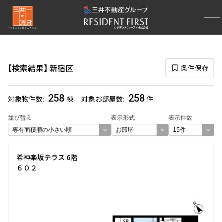
再検索ナビゲーション
区
検索結果
新宿区
条件保存
選択中の区
新宿区
(258)
258
258
対象物件数
棟
対象お部屋数
件
一覧から選び直す
並び替え
表示形式
表示件数
選び方を変更する
希神楽坂テラス 6階
６０２
検索対象お部屋数
258
件
お部屋を再検索