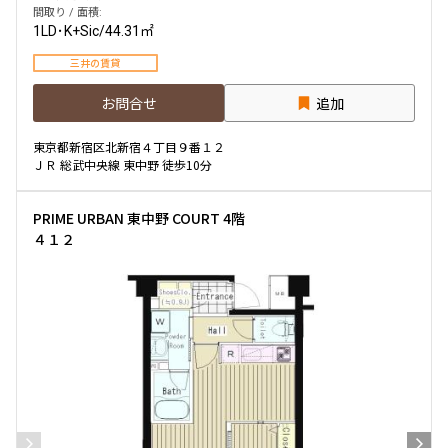
間取り / 面積:
1LD･K+Sic
/
44.31㎡
三井の賃貸
お問合せ
追加
東京都新宿区北新宿４丁目９番１２
ＪＲ 総武中央線 東中野 徒歩10分
PRIME URBAN 東中野 COURT 4階
４１２