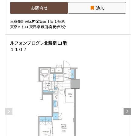
お問合せ
追加
専有面積
東京都新宿区神楽坂三丁目１番地
東京メトロ 東西線 飯田橋 徒歩3分
〜
ルフォンプログレ北新宿 11階
１１０７
築年数
指定なし
新築
1年以内
3年以内
5年以内
10年以内
15年以内
20年以内
25年以内
30年以内
駅から徒歩
指定なし
1分以内
3分以内
5分以内
10分以内
15分以内