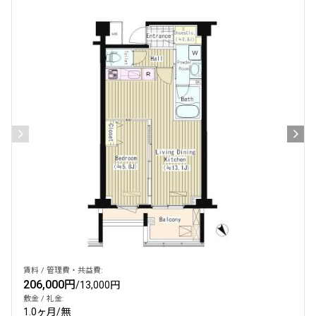
設定する
検索対象お部屋数
258
件
お部屋を再検索
賃料 / 管理費・共益費:
206,000円
/
13,000円
敷金 / 礼金:
1.0ヶ月
/
無