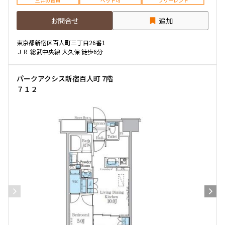
三井の賃貸
ペット可
フリーレント
お問合せ
追加
東京都新宿区百人町三丁目26番1
ＪＲ 総武中央線 大久保 徒歩6分
パークアクシス新宿百人町 7階
７１２