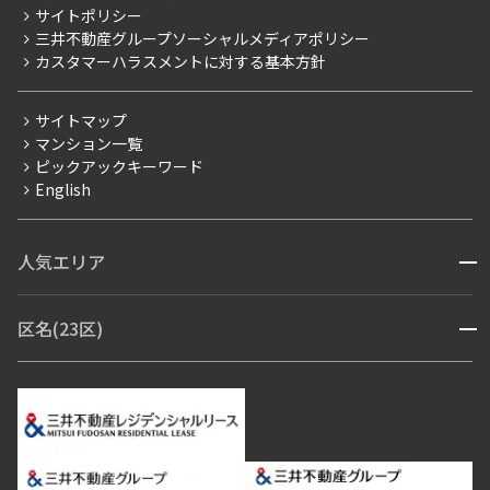
当社限定（港区・渋谷区）
サイトポリシー
お問い合わせ
【仲介会社様向け】当社仲介事業部取り扱い物件入居申込
三井不動産グループソーシャルメディアポリシー
当社限定（港区・渋谷区以外）
カスタマーハラスメントに対する基本方針
三井不動産企画
分譲賃貸
サイトマップ
賃料改定
マンション一覧
ピックアックキーワード
フリーレント
English
ペット可
コンシェルジュ付き
人気エリア
開閉
ブランドマンション
赤坂・六本木
広尾・麻布・麻布十番
虎ノ門・麻布台
区名(23区)
開閉
青山・表参道・原宿
白金・目黒
高輪・五反田・大崎
恵比寿・代官山・中目黒
渋谷・松濤・代々木上原
番町・四谷・九段
港区
渋谷区
中央区
新宿区
文京区
千代田区
目黒区
日本橋・銀座
市ヶ谷・神楽坂・飯田橋
三田・芝・浜松町
品川区
世田谷区
大田区
江東区
台東区
墨田区
中野区
芝浦・汐留・品川
月島・勝どき・豊洲
本郷・春日・小石川
豊島区
杉並区
板橋区
北区
練馬区
荒川区
足立区
新宿・代々木
目白・高田馬場・早稲田
中野・荻窪
葛飾区
江戸川区