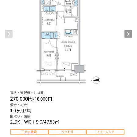
賃料 / 管理費・共益費:
270,000円
/
18,000円
敷金 / 礼金:
1.0ヶ月
/
無
間取り / 面積:
2LDK＋WIC＋SIC
/
47.53㎡
三井の賃貸
ペット可
フリーレント