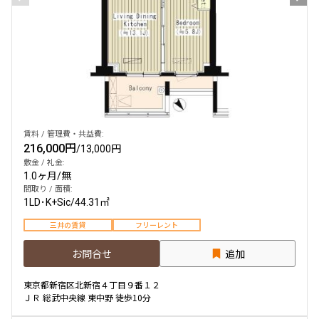
賃料 / 管理費・共益費:
216,000円
/
13,000円
敷金 / 礼金:
1.0ヶ月
/
無
間取り / 面積:
1LD･K+Sic
/
44.31㎡
三井の賃貸
フリーレント
お問合せ
追加
東京都新宿区北新宿４丁目９番１２
ＪＲ 総武中央線 東中野 徒歩10分