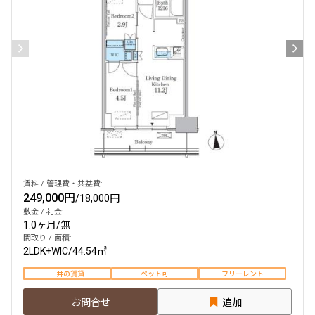
賃料 / 管理費・共益費:
249,000円
/
18,000円
敷金 / 礼金:
1.0ヶ月
/
無
間取り / 面積:
2LDK+WIC
/
44.54㎡
三井の賃貸
ペット可
フリーレント
お問合せ
追加