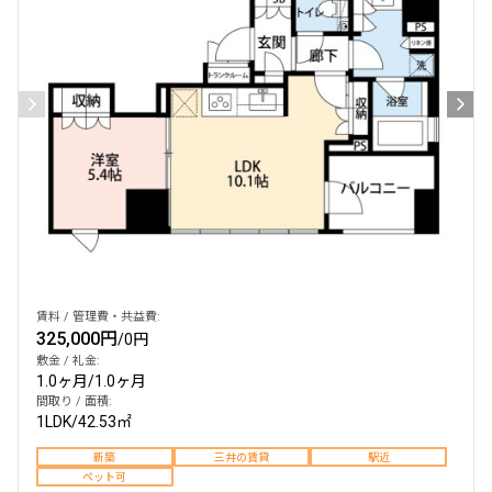
検索結果の絞り込み
賃料
〜
管理費/共益費含む
礼金なし
敷金なし
礼金１ヶ月以下
フリーレント付き
賃料 / 管理費・共益費:
325,000円
/
0円
敷金 / 礼金:
1.0ヶ月
/
1.0ヶ月
間取り
間取り / 面積:
1LDK
/
42.53㎡
1R〜1K
1DK〜1LDK
新築
三井の賃貸
駅近
2LDK
3LDK
ペット可
4LDK〜