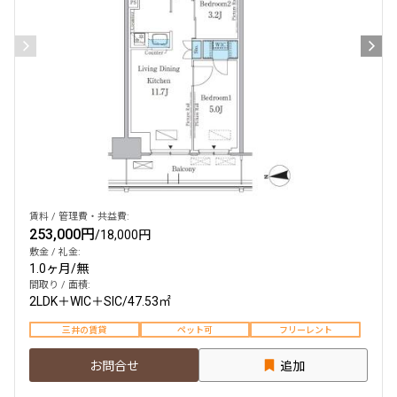
賃料 / 管理費・共益費:
253,000円
/
18,000円
敷金 / 礼金:
1.0ヶ月
/
無
間取り / 面積:
2LDK＋WIC＋SIC
/
47.53㎡
三井の賃貸
ペット可
フリーレント
お問合せ
追加