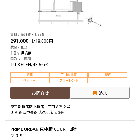
他条件
当社限定物件
賃料 / 管理費・共益費:
専任物件
291,000円
/
18,000円
三井の賃貸物件
敷金 / 礼金:
申込無し物件のみ表示
1.0ヶ月
/
無
ペット可・相談
間取り / 面積:
楽器可・相談
1LDK+DEN
/
43.66㎡
新築
三井の賃貸
駅近
入居可能日
ペット可
フリーレント
お問合せ
追加
東京都新宿区北新宿一丁目８番２号
ＪＲ 総武中央線 大久保 徒歩3分
より詳細な絞り込み
PRIME URBAN 東中野 COURT 2階
建物施設やお部屋の設備、方位、階数などの絞り込みが
２０９
できます