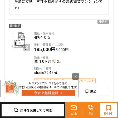
丘町に立地。三井不動産企画の高級賃貸マンションで
す。
申込有
賃料改定
4階
４０５
185,000円
8,000円
1.0ヶ月
無
studio
29.45㎡
×
三井の賃貸
駅近
ペット可
フリーレント
追加
お問合せ
0120-321-719
9:30~18:00（水曜定休）
条件を変更して再検索
Web
Tel
検討中
8階
８０２