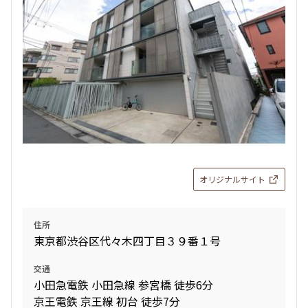
11階
１１０１
345,000円
20,000円
無
無
1LDK
44.07㎡
三井の賃貸
駅近
ペット可
フリーレント
追加
お問合せ
オリジナルサイト
住所
東京都渋谷区代々木四丁目３９番１号
交通
小田急電鉄 小田急線 参宮橋 徒歩6分
京王電鉄 京王線 初台 徒歩7分