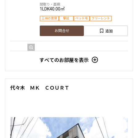
1LDK
40.00㎡
三井の賃貸
駅近
ペット可
フリーレント
追加
お問合せ
8階
８０３
すべてのお部屋を表示
307,000円
20,000円
無
無
代々木 ＭＫ ＣＯＵＲＴ
1LDK
40.00㎡
三井の賃貸
駅近
ペット可
フリーレント
追加
お問合せ