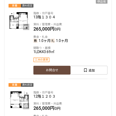
申込有
新着
賃料改定
13階
１３０４
265,000円
0円
1.0ヶ月
1.0ヶ月
1LDK
43.69㎡
三井の賃貸
追加
お問合せ
新着
賃料改定
12階
１２０３
265,000円
0円