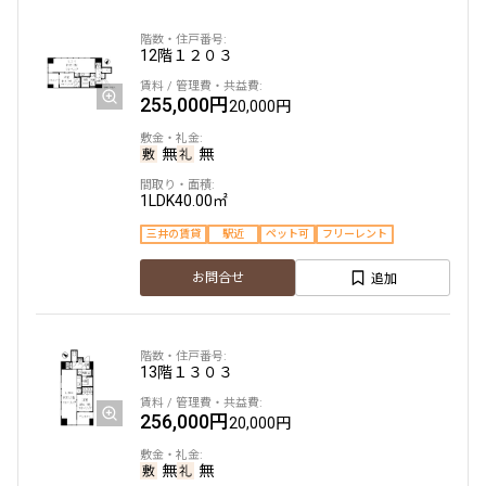
12階
１２０３
255,000円
20,000円
無
無
1LDK
40.00㎡
三井の賃貸
駅近
ペット可
フリーレント
追加
お問合せ
13階
１３０３
256,000円
20,000円
無
無