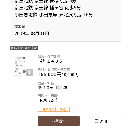
京王電鉄 京王線 笹塚 徒歩5分
京王電鉄 京王線 幡ヶ谷 徒歩9分
小田急電鉄 小田急線 東北沢 徒歩16分
専有面積
竣工日
〜
2009年08月31日
賃料改定
礼金改定
築年数
14階
１４０５
指定なし
新築
1年以内
3年以内
155,000円
5年以内
10年以内
10,000円
15年以内
20年以内
25年以内
30年以内
1.0ヶ月
無
1R
30.32㎡
駅から徒歩
三井の賃貸
駅近
指定なし
1分以内
追加
お問合せ
3分以内
5分以内
10分以内
15分以内