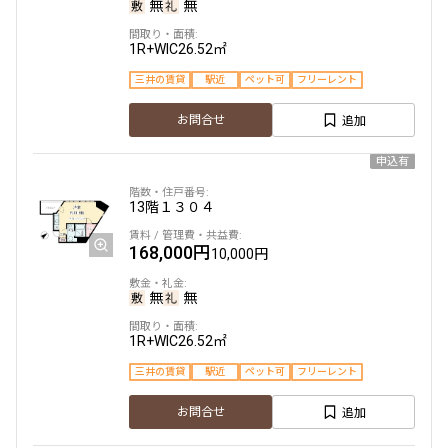
無
無
1R+WIC
26.52㎡
三井の賃貸
駅近
ペット可
フリーレント
追加
お問合せ
申込有
13階
１３０４
168,000円
10,000円
無
無
1R+WIC
26.52㎡
三井の賃貸
駅近
ペット可
フリーレント
追加
お問合せ