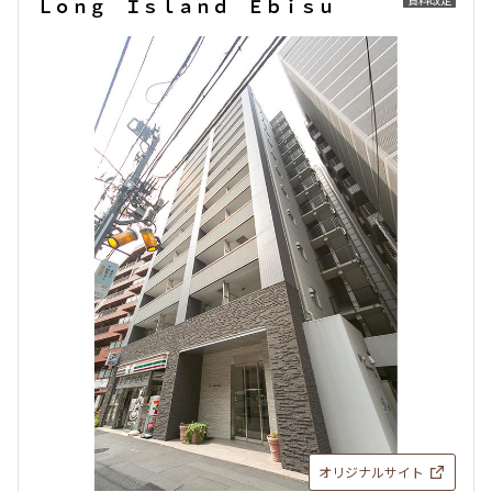
Ｌｏｎｇ Ｉｓｌａｎｄ Ｅｂｉｓｕ
オリジナルサイト