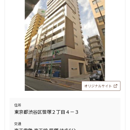
検索結果の絞り込み
賃料
〜
管理費/共益費含む
礼金なし
敷金なし
礼金１ヶ月以下
フリーレント付き
オリジナルサイト
間取り
住所
東京都渋谷区笹塚２丁目４－３
1R〜1K
1DK〜1LDK
2LDK
3LDK
交通
4LDK〜