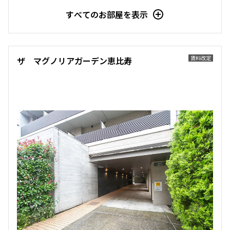
すべてのお部屋を表示
他条件
当社限定物件
賃料改定
ザ マグノリアガーデン恵比寿
専任物件
三井の賃貸物件
申込無し物件のみ表示
ペット可・相談
楽器可・相談
入居可能日
より詳細な絞り込み
建物施設やお部屋の設備、方位、階数などの絞り込みが
できます