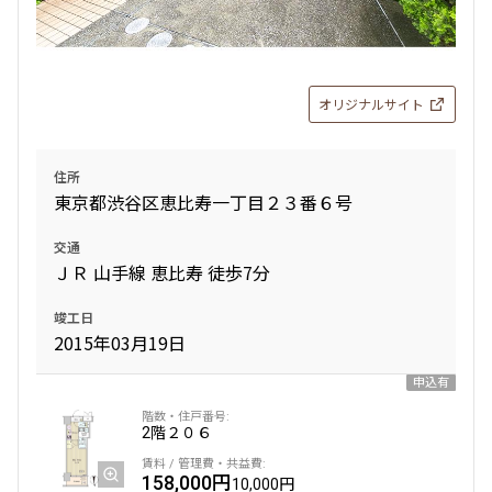
設定する
オリジナルサイト
検索対象お部屋数
住所
297
東京都渋谷区恵比寿一丁目２３番６号
件
交通
お部屋を再検索
ＪＲ 山手線 恵比寿 徒歩7分
竣工日
2015年03月19日
申込有
2階
２０６
158,000円
10,000円