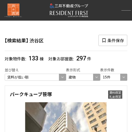
再検索ナビゲーション
区
検索結果
渋谷区
条件保存
選択中の区
渋谷区
(297)
133
297
対象物件数
棟
対象お部屋数
件
一覧から選び直す
並び替え
表示形式
表示件数
選び方を変更する
賃料改定
パークキューブ笹塚
礼金改定
検索対象お部屋数
297
件
お部屋を再検索