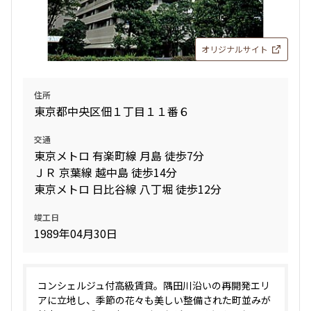
設定する
オリジナルサイト
住所
検索対象お部屋数
東京都中央区佃１丁目１１番６
366
件
交通
東京メトロ 有楽町線 月島 徒歩7分
お部屋を再検索
ＪＲ 京葉線 越中島 徒歩14分
東京メトロ 日比谷線 八丁堀 徒歩12分
竣工日
1989年04月30日
コンシェルジュ付高級賃貸。隅田川沿いの再開発エリ
アに立地し、季節の花々も美しい整備された町並みが