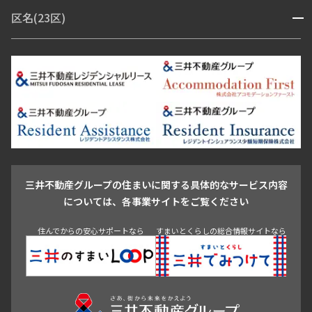
赤坂・六本木
広尾・麻布・麻布十番
虎ノ門・麻布台
区名(23区)
開閉
青山・表参道・原宿
白金・目黒
高輪・五反田・大崎
恵比寿・代官山・中目黒
渋谷・松濤・代々木上原
番町・四谷・九段
港区
渋谷区
中央区
新宿区
文京区
千代田区
目黒区
日本橋・銀座
市ヶ谷・神楽坂・飯田橋
三田・芝・浜松町
品川区
世田谷区
大田区
江東区
台東区
墨田区
中野区
芝浦・汐留・品川
月島・勝どき・豊洲
本郷・春日・小石川
豊島区
杉並区
板橋区
北区
練馬区
荒川区
足立区
新宿・代々木
目白・高田馬場・早稲田
中野・荻窪
葛飾区
江戸川区
池尻大橋・三軒茶屋
祐天寺・学芸大学・自由が丘
駒沢・用賀・二子玉川
成城・砧
池袋・板橋・王子
戸越・大井・蒲田
三井不動産グループの住まいに関する具体的なサービス内容
青山
渋谷
東京・大手町
新宿
品川
目黒・中目黒
については、各事業サイトをご覧ください
神田・御茶ノ水・秋葉原
初台・幡ヶ谷・笹塚
住んでからの安心サポートなら
すまいとくらしの総合情報サイトなら