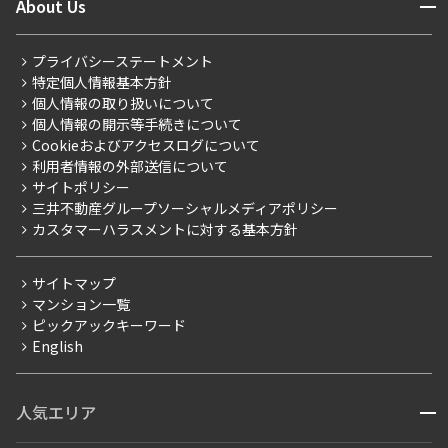
開閉
About Us
新着募集情報
会員ページ
住まいのコラム
レジデントファーストについて
RESIDENT FIRST MEMBERS登録
RESIDENT FIRST MEMBERS登録
こだわりから探す
プライバシーステートメント
会社情報
ご入居・提携サービス
特定個人情報基本方針
こだわり一覧
事業案内
個人情報の取り扱いについて
お部屋探しからご契約まで
プレミアムマンション
個人情報の開示等手続きについて
採用情報
よくあるご質問
Cookieおよびアクセスログについて
新築
ニュースリリース
社宅紹介
利用者情報の外部送信について
当社限定（港区・渋谷区）
サイトポリシー
お問い合わせ
【仲介会社様向け】当社仲介事業部取り扱い物件入居申込
三井不動産グループソーシャルメディアポリシー
当社限定（港区・渋谷区以外）
カスタマーハラスメントに対する基本方針
三井不動産企画
分譲賃貸
サイトマップ
賃料改定
マンション一覧
ピックアックキーワード
フリーレント
English
ペット可
コンシェルジュ付き
人気エリア
開閉
ブランドマンション