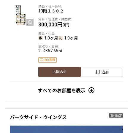
2LDK+Wic
75.88㎡
13階
１３０２
三井の賃貸
タワー
追加
300,000円
お問合せ
0円
1.0ヶ月
1.0ヶ月
38階
３８０３
2LDK
67.65㎡
三井の賃貸
970,000円
0円
追加
お問合せ
1.0ヶ月
1.0ヶ月
すべてのお部屋を表示
3LDK
152.05㎡
三井の賃貸
タワー
追加
お問合せ
賃料改定
パークサイド・ウイングス