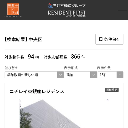
再検索ナビゲーション
区
検索結果
中央区
条件保存
選択中の区
中央区
(366)
94
366
対象物件数
棟
対象お部屋数
件
一覧から選び直す
並び替え
表示形式
表示件数
選び方を変更する
賃料改定
ニチレイ東銀座レジデンス
検索対象お部屋数
366
件
お部屋を再検索