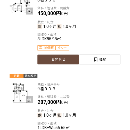
8階
８０６
450,000円
0円
1.0ヶ月
1.0ヶ月
3LDK
85.98㎡
三井の賃貸
タワー
追加
お問合せ
新着
賃料改定
9階
９０３
287,000円
0円
1.0ヶ月
1.0ヶ月
1LDK+Wic
55.65㎡