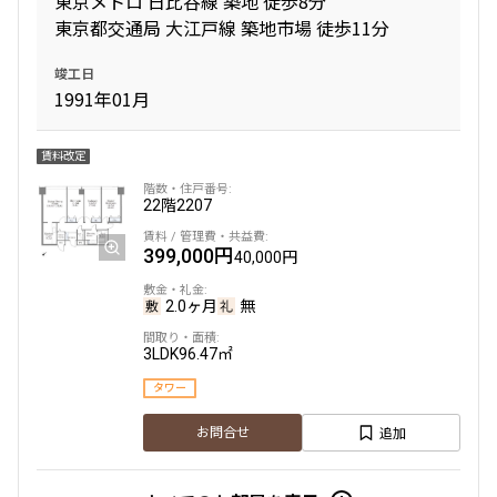
東京メトロ 日比谷線 築地 徒歩8分
東京都交通局 大江戸線 築地市場 徒歩11分
専有面積
竣工日
1991年01月
〜
賃料改定
築年数
22階
2207
指定なし
新築
399,000円
40,000円
1年以内
3年以内
5年以内
10年以内
15年以内
20年以内
2.0ヶ月
無
25年以内
30年以内
3LDK
96.47㎡
タワー
駅から徒歩
追加
お問合せ
指定なし
1分以内
3分以内
5分以内
10分以内
15分以内