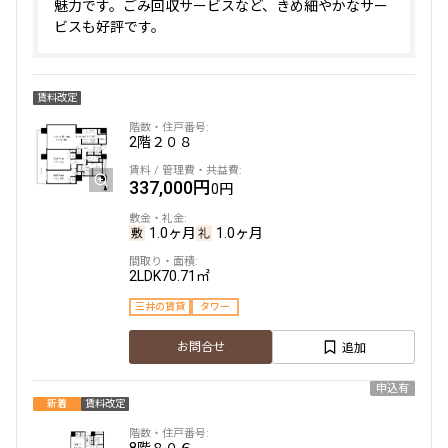
魅力です。ごみ回収サービスなど、きめ細やかなサー
ビスも好評です。
賃料改定
2階
２０８
337,000円
0円
1.0ヶ月
1.0ヶ月
2LDK
70.71㎡
三井の賃貸
タワー
追加
お問合せ
申込有
新着
賃料改定