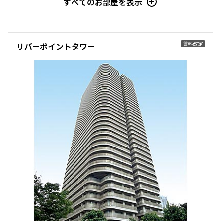
すべてのお部屋を表示
他条件
賃料改定
リバーポイントタワー
当社限定物件
専任物件
三井の賃貸物件
申込無し物件のみ表示
ペット可・相談
楽器可・相談
入居可能日
より詳細な絞り込み
建物施設やお部屋の設備、方位、階数などの絞り込みが
できます