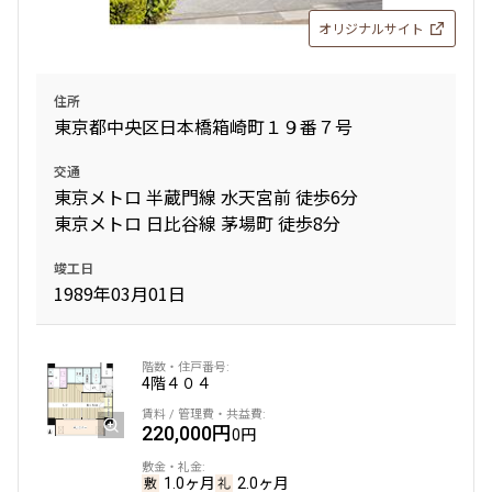
1LDK+Wic
64.64㎡
オリジナルサイト
三井の賃貸
タワー
追加
お問合せ
住所
東京都中央区日本橋箱崎町１９番７号
交通
21階
２１０８
東京メトロ 半蔵門線 水天宮前 徒歩6分
東京メトロ 日比谷線 茅場町 徒歩8分
418,000円
0円
竣工日
1.0ヶ月
1.0ヶ月
1989年03月01日
1LDK
72.69㎡
三井の賃貸
タワー
4階
４０４
追加
お問合せ
220,000円
0円
申込有
新着
1.0ヶ月
2.0ヶ月