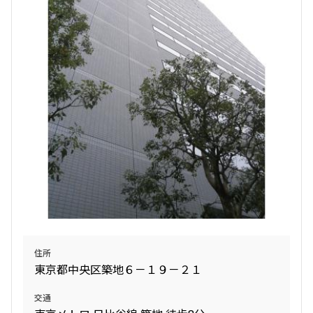
検索結果の絞り込み
賃料
〜
管理費/共益費含む
礼金なし
敷金なし
礼金１ヶ月以下
フリーレント付き
間取り
住所
東京都中央区築地６－１９－２１
1R〜1K
1DK〜1LDK
2LDK
3LDK
交通
4LDK〜