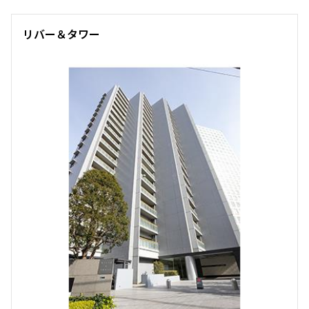
14階
１４０８
リバー＆タワー
380,000円
0円
1.0ヶ月
1.0ヶ月
1LDK
72.69㎡
三井の賃貸
タワー
追加
お問合せ
賃料改定
19階
１９０７
309,000円
0円
1.0ヶ月
無