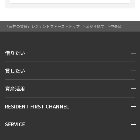
「三井の賃貸」レジデントファーストトップ
区から探す
中央区
開閉
借りたい
検索する
開閉
貸したい
人気エリアから探す
賃貸運営
区から探す
開閉
資産活用
お問い合わせ
駅・沿線から探す
販売マンション
地図から探す
開閉
RESIDENT FIRST CHANNEL
お問い合わせ
キーワードから探す
NEWS
開閉
SERVICE
新着情報から探す
マンションレポート
ニュースから探す
営業窓口
商店街のある暮らし