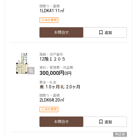
23階
２３１０
1LDK
41.11㎡
425,000円
0円
三井の賃貸
追加
1.0ヶ月
お問合せ
1.0ヶ月
2LDK+Wic
77.19㎡
三井の賃貸
タワー
12階
１２０５
追加
お問合せ
300,000円
0円
賃料改定
1.0ヶ月
2.0ヶ月
31階
３１０３
2LDK
68.20㎡
三井の賃貸
436,000円
0円
追加
お問合せ
1.0ヶ月
1.0ヶ月
申込有