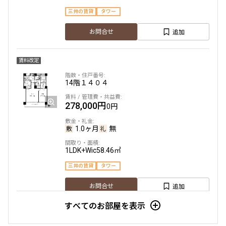
三井の賃貸
タワー
追加
お問合せ
賃料改定
14階
１４０４
278,000円
0円
1.0ヶ月
無
1LDK+Wic
58.46㎡
三井の賃貸
タワー
追加
お問合せ
すべてのお部屋を表示