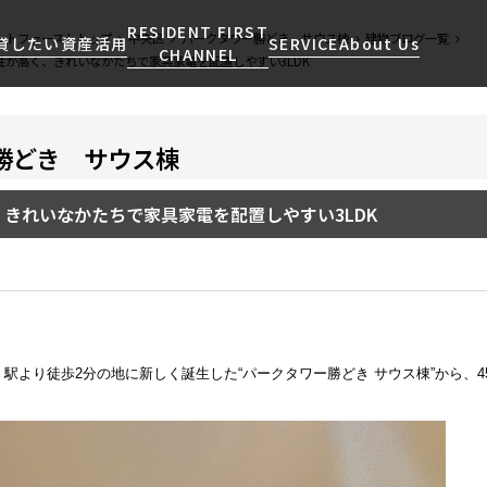
RESIDENT FIRST
ントファーストトップ
中央区
パークタワー勝どき サウス棟
建物ブログ一覧
貸したい
資産活用
SERVICE
About Us
CHANNEL
性が高く、きれいなかたちで家具家電を配置しやすい3LDK
勝どき サウス棟
検索する
こだわりから探す
レジデントファーストについて
賃貸運営
販売マンション
NEWS
営業窓口
会社情報
お問い合わせ
お問い合わせ
マンションレポート
会員ページ
人気エリアから探す
こだわり一覧
きれいなかたちで家具家電を配置しやすい3LDK
事業案内
商店街のある暮らし
RESIDENT FIRST
区から探す
プレミアムマンション
MEMBERS登録
採用情報
住まいのコラム
駅・沿線から探す
新築
ご入居・提携サービス
ニュースリリース
RESIDENT FIRST
地図から探す
当社限定(港区・渋谷区)
MEMBERS登録
お部屋探しからご契約まで
お問い合わせ
キーワードから探す
当社限定(港区・渋谷区以外)
より徒歩2分の地に新しく誕生した“パークタワー勝どき サウス棟”から、45
よくあるご質問
三井不動産企画
社宅紹介
新着情報から探す
分譲賃貸
【仲介会社様向け】当社仲介
ニュースから探す
賃料改定
事業部取り扱い物件入居申