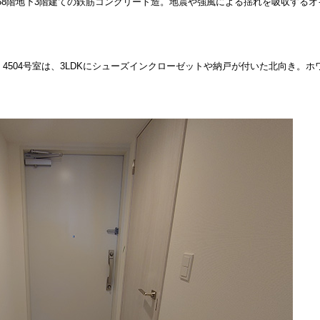
58階地下3階建ての鉄筋コンクリート造。地震や強風による揺れを吸収する
4504号室は、3LDKにシューズインクローゼットや納戸が付いた北向き。