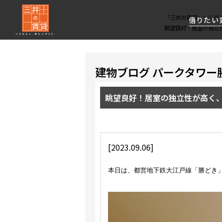
「三井の賃貸」レジデ
借りたい
眺望良好！居室の独立
About Us
借りたい
貸したい
資産活用
RESIDENT
SERVICE
建物ブログ パークタワー
FIRST CHANNEL
私たちレジデントファーストの思いや
厳選した都心の上質な賃貸マンションを数多
賃貸運営をお考えのオーナー様に
分譲マンションのご購入、売却の
レジデントファーストが提供する
眺望良好！居室の独立性が高く、
ご提供するサービスをご紹介します
くご提案します
最適なプランをご提案します
ご相談も承ります
各種サービスをご紹介します
新しい住まいと暮らしの探しに関わる
様々な情報を発信します
[2023.09.06]
本日は、都営地下鉄大江戸線「勝どき」駅