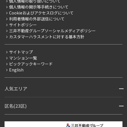
事業案内
個人情報の取り扱いについて
お部屋探しからご契約まで
プレミアムマンション
個人情報の開示等手続きについて
採用情報
よくあるご質問
Cookieおよびアクセスログについて
新築
ニュースリリース
社宅紹介
利用者情報の外部送信について
当社限定（港区・渋谷区）
サイトポリシー
お問い合わせ
【仲介会社様向け】当社仲介事業部取り扱い物件入居申込
三井不動産グループソーシャルメディアポリシー
当社限定（港区・渋谷区以外）
カスタマーハラスメントに対する基本方針
三井不動産企画
分譲賃貸
サイトマップ
賃料改定
マンション一覧
ピックアックキーワード
フリーレント
English
ペット可
コンシェルジュ付き
人気エリア
開閉
ブランドマンション
赤坂・六本木
広尾・麻布・麻布十番
虎ノ門・麻布台
区名(23区)
開閉
青山・表参道・原宿
白金・目黒
高輪・五反田・大崎
恵比寿・代官山・中目黒
渋谷・松濤・代々木上原
番町・四谷・九段
港区
渋谷区
中央区
新宿区
文京区
千代田区
目黒区
日本橋・銀座
市ヶ谷・神楽坂・飯田橋
三田・芝・浜松町
品川区
世田谷区
大田区
江東区
台東区
墨田区
中野区