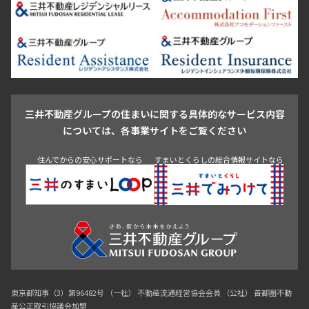
芝浦・汐留・品川
月島・勝どき・豊洲
本郷・春日・小石川
豊島区
杉並区
板橋区
北区
練馬区
荒川区
足立区
新宿・代々木
目白・高田馬場・早稲田
中野・荻窪
葛飾区
江戸川区
池尻大橋・三軒茶屋
祐天寺・学芸大学・自由が丘
駒沢・用賀・二子玉川
成城・砧
池袋・板橋・王子
戸越・大井・蒲田
三井不動産グループの住まいに関する具体的なサービス内容
青山
渋谷
東京・大手町
新宿
品川
目黒・中目黒
については、各事業サイトをご覧ください
神田・御茶ノ水・秋葉原
初台・幡ヶ谷・笹塚
住んでからの安心サポートなら
すまいとくらしの総合情報サイトなら
東京都知事（3）第96482号 （一社） 不動産流通経営協会会員 （公社） 首都圏不動
産公正取引協議会加盟