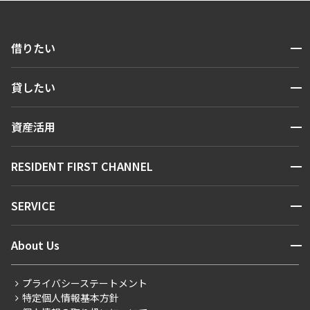
開閉
借りたい
検索する
開閉
貸したい
人気エリアから探す
賃貸運営
区から探す
開閉
資産活用
お問い合わせ
駅・沿線から探す
販売マンション
地図から探す
開閉
RESIDENT FIRST CHANNEL
お問い合わせ
キーワードから探す
NEWS
開閉
SERVICE
新着情報から探す
マンションレポート
ニュースから探す
営業窓口
商店街のある暮らし
開閉
About Us
新着募集情報
会員ページ
住まいのコラム
レジデントファーストについて
RESIDENT FIRST MEMBERS登録
RESIDENT FIRST MEMBERS登録
こだわりから探す
プライバシーステートメント
会社情報
ご入居・提携サービス
特定個人情報基本方針
こだわり一覧