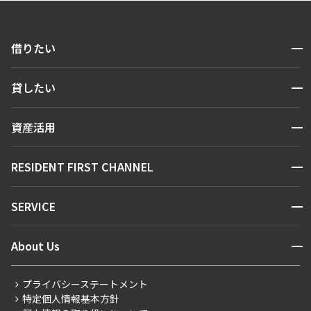
開閉
借りたい
検索する
開閉
貸したい
人気エリアから探す
賃貸運営
区から探す
開閉
資産活用
お問い合わせ
駅・沿線から探す
販売マンション
地図から探す
開閉
RESIDENT FIRST CHANNEL
お問い合わせ
キーワードから探す
NEWS
開閉
SERVICE
新着情報から探す
マンションレポート
ニュースから探す
営業窓口
商店街のある暮らし
開閉
About Us
新着募集情報
会員ページ
住まいのコラム
レジデントファーストについて
RESIDENT FIRST MEMBERS登録
RESIDENT FIRST MEMBERS登録
こだわりから探す
プライバシーステートメント
会社情報
ご入居・提携サービス
特定個人情報基本方針
こだわり一覧