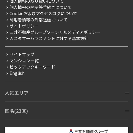
事業案内
個人情報の取り扱いについて
お部屋探しからご契約まで
プレミアムマンション
個人情報の開示等手続きについて
採用情報
よくあるご質問
Cookieおよびアクセスログについて
新築
ニュースリリース
社宅紹介
利用者情報の外部送信について
当社限定（港区・渋谷区）
サイトポリシー
お問い合わせ
【仲介会社様向け】当社仲介事業部取り扱い物件入居申込
三井不動産グループソーシャルメディアポリシー
当社限定（港区・渋谷区以外）
カスタマーハラスメントに対する基本方針
三井不動産企画
分譲賃貸
サイトマップ
賃料改定
マンション一覧
ピックアックキーワード
フリーレント
English
ペット可
コンシェルジュ付き
人気エリア
開閉
ブランドマンション
赤坂・六本木
広尾・麻布・麻布十番
虎ノ門・麻布台
区名(23区)
開閉
青山・表参道・原宿
白金・目黒
高輪・五反田・大崎
恵比寿・代官山・中目黒
渋谷・松濤・代々木上原
番町・四谷・九段
港区
渋谷区
中央区
新宿区
文京区
千代田区
目黒区
日本橋・銀座
市ヶ谷・神楽坂・飯田橋
三田・芝・浜松町
品川区
世田谷区
大田区
江東区
台東区
墨田区
中野区