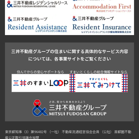
芝浦・汐留・品川
月島・勝どき・豊洲
本郷・春日・小石川
豊島区
杉並区
板橋区
北区
練馬区
荒川区
足立区
新宿・代々木
目白・高田馬場・早稲田
中野・荻窪
葛飾区
江戸川区
池尻大橋・三軒茶屋
祐天寺・学芸大学・自由が丘
駒沢・用賀・二子玉川
成城・砧
池袋・板橋・王子
戸越・大井・蒲田
三井不動産グループの住まいに関する具体的なサービス内容
青山
渋谷
東京・大手町
新宿
品川
目黒・中目黒
については、各事業サイトをご覧ください
神田・御茶ノ水・秋葉原
初台・幡ヶ谷・笹塚
住んでからの安心サポートなら
すまいとくらしの総合情報サイトなら
東京都知事（3）第96482号 （一社） 不動産流通経営協会会員 （公社） 首都圏不動
産公正取引協議会加盟