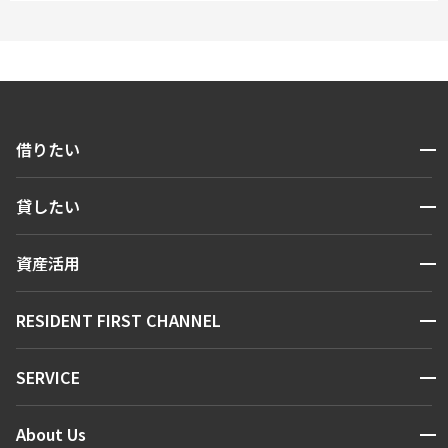
開閉
借りたい
検索する
開閉
貸したい
人気エリアから探す
賃貸運営
区から探す
開閉
資産活用
お問い合わせ
駅・沿線から探す
販売マンション
地図から探す
開閉
RESIDENT FIRST CHANNEL
お問い合わせ
キーワードから探す
NEWS
開閉
SERVICE
新着情報から探す
マンションレポート
ニュースから探す
営業窓口
商店街のある暮らし
開閉
About Us
新着募集情報
会員ページ
住まいのコラム