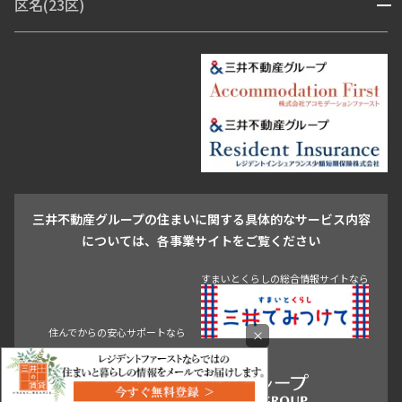
区名(23区)
開閉
青山・表参道・原宿
白金・目黒
高輪・五反田・大崎
恵比寿・代官山・中目黒
渋谷・松濤・代々木上原
番町・四谷・九段
港区
渋谷区
中央区
新宿区
文京区
千代田区
目黒区
日本橋・銀座
市ヶ谷・神楽坂・飯田橋
三田・芝・浜松町
品川区
世田谷区
大田区
江東区
台東区
墨田区
中野区
芝浦・汐留・品川
月島・勝どき・豊洲
本郷・春日・小石川
豊島区
杉並区
板橋区
北区
練馬区
荒川区
足立区
新宿・代々木
目白・高田馬場・早稲田
中野・荻窪
葛飾区
江戸川区
池尻大橋・三軒茶屋
祐天寺・学芸大学・自由が丘
駒沢・用賀・二子玉川
成城・砧
池袋・板橋・王子
戸越・大井・蒲田
三井不動産グループの住まいに関する具体的なサービス内容
青山
渋谷
東京・大手町
新宿
品川
目黒・中目黒
については、各事業サイトをご覧ください
神田・御茶ノ水・秋葉原
初台・幡ヶ谷・笹塚
すまいとくらしの総合情報サイトなら
住んでからの安心サポートなら
×