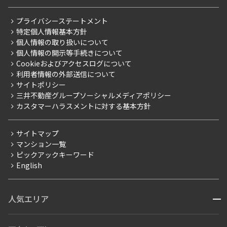
レジデントファーストについて
RESIDENT FIRST MEMBERS登録
RESIDENT FIRST MEMBERS登録
こだわりから探す
プライバシーステートメント
会社情報
ご入居・提携サービス
特定個人情報基本方針
こだわり一覧
事業案内
個人情報の取り扱いについて
お部屋探しからご契約まで
プレミアムマンション
個人情報の開示等手続きについて
採用情報
よくあるご質問
Cookieおよびアクセスログについて
新築
ニュースリリース
社宅紹介
利用者情報の外部送信について
当社限定（港区・渋谷区）
サイトポリシー
お問い合わせ
【仲介会社様向け】当社仲介事業部取り扱い物件入居申込
三井不動産グループソーシャルメディアポリシー
当社限定（港区・渋谷区以外）
カスタマーハラスメントに対する基本方針
三井不動産企画
分譲賃貸
サイトマップ
賃料改定
マンション一覧
ピックアックキーワード
フリーレント
English
ペット可
コンシェルジュ付き
人気エリア
開閉
ブランドマンション
赤坂・六本木
広尾・麻布・麻布十番
虎ノ門・麻布台