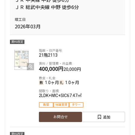
ＪＲ 総武中央線 中野 徒歩6分
1.0ヶ月
1.0ヶ月
竣工日
1LD･K+WIC+SIC
48.40㎡
2026年03月
新築
三井の賃貸
タワー
追加
賃料改定
お問合せ
21階
2113
400,000円
20,000円
1.0ヶ月
1.0ヶ月
2LDK+WIC+SIC
67.47㎡
新築
分譲賃貸
タワー
追加
お問合せ
賃料改定