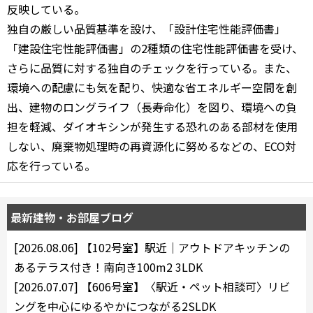
反映している。
できます
独自の厳しい品質基準を設け、「設計住宅性能評価書」
「建設住宅性能評価書」の2種類の住宅性能評価書を受け、
設定あり
さらに品質に対する独自のチェックを行っている。また、
環境への配慮にも気を配り、快適な省エネルギー空間を創
出、建物のロングライフ（長寿命化）を図り、環境への負
検索対象お部屋数
担を軽減、ダイオキシンが発生する恐れのある部材を使用
149
件
しない、廃棄物処理時の再資源化に努めるなどの、ECO対
応を行っている。
お部屋を再検索
最新建物・お部屋ブログ
[2026.08.06]
【102号室】駅近｜アウトドアキッチンの
あるテラス付き！南向き100m2 3LDK
[2026.07.07]
【606号室】〈駅近・ペット相談可〉リビ
ングを中心にゆるやかにつながる2SLDK