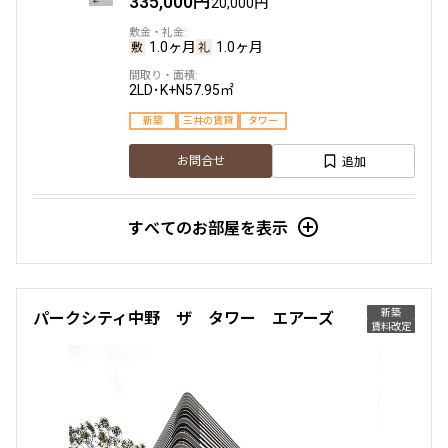
335,000円
20,000円
1.0ヶ月
1.0ヶ月
2LD･K+N
57.95㎡
新築
三井の賃貸
タワー
追加
お問合せ
すべてのお部屋を表示
4階
４０８
480,000円
20,000円
新築
パークシティ中野 ザ タワー エアーズ
賃料改定
1.0ヶ月
2.0ヶ月
3LD･K+WIC+SIC
78.61㎡
新築
三井の賃貸
タワー