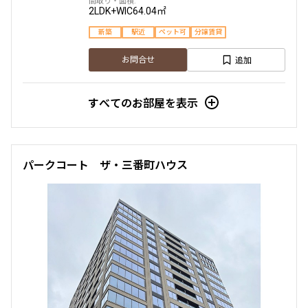
2LDK+WIC
64.04㎡
新築
駅近
ペット可
分譲賃貸
追加
お問合せ
すべてのお部屋を表示
パークコート ザ・三番町ハウス