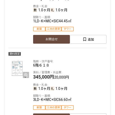
1.0ヶ月
1.0ヶ月
1LD･K+WIC+SIC
44.45㎡
新築
三井の賃貸
タワー
追加
お問合せ
賃料改定
6階
６１８
345,000円
20,000円
1.0ヶ月
1.0ヶ月
3LD･K+WIC+SIC
66.60㎡
新築
三井の賃貸
タワー