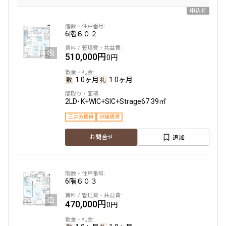
申込有
6階
６０２
510,000円
0円
1.0ヶ月
1.0ヶ月
2LD･K+WIC+SIC+Strage
67.39㎡
三井の賃貸
分譲賃貸
追加
お問合せ
6階
６０３
470,000円
0円