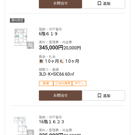
追加
お問合せ
賃料改定
6階
６１９
345,000円
20,000円
1.0ヶ月
1.0ヶ月
3LD･K+SIC
66.60㎡
新築
三井の賃貸
タワー
追加
お問合せ
16階
１６２３