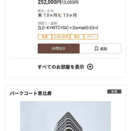
252,000円
10,000円
1.0ヶ月
1.5ヶ月
2LD･K+WTC+SIC＋Doma
60.63㎡
新築
三井の賃貸
駅近
タワー
追加
お問合せ
すべてのお部屋を表示
新築
パークコート恵比寿