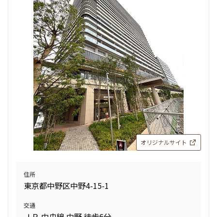
追加
お問合せ
14階
１４１６
440,000円
20,000円
1.0ヶ月
1.0ヶ月
3LD･K+2WIC+SIC
68.76㎡
新築
三井の賃貸
タワー
オリジナルサイト
追加
お問合せ
住所
東京都中野区中野4-15-1
13階
１３２４
交通
255,000円
20,000円
ＪＲ 中央線 中野 徒歩6分