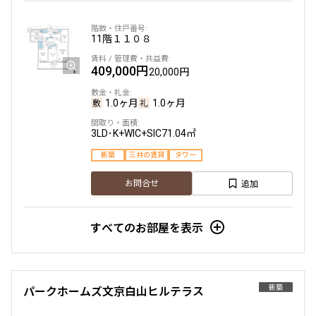
11階
１１０８
409,000円
20,000円
1.0ヶ月
1.0ヶ月
3LD･K+WIC+SIC
71.04㎡
新築
三井の賃貸
タワー
追加
お問合せ
すべてのお部屋を表示
新築
パークホームズ文京白山ヒルテラス