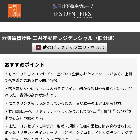
再検索ナビゲーション
検索結果の絞り込み
分譲賃貸物件 三井不動産レジデンシャル（旧分譲）
賃料
他のピックアップエリアを選ぶ
〜
おすすめポイント
管理費/共益費含む
・しっかりとしたコンセプトに基づいて企画されたマンションが多く、上質
礼金なし
で落ち着きのある住空間が特徴。
敷金なし
・落ち着いた中にもセンスのあるデザイン。細かな部材や設備などにもこだ
礼金１ヶ月以下
わった、品質の高さが魅力です。
フリーレント付き
・モニタリングもしっかりしているため、使い勝手のよい仕様も魅力。
・共用部管理や、セキュリティもしっかりとして安心。”上質”と”ゆとり”を
間取り
求める方にお勧めです。
・また、コンセプトに基づき、形状・規模・仕様を柔軟に組み合わせられる
1R〜1K
1DK〜1LDK
細かな「ブランドラインナップ」も好評。クチコミサイト人気ランキングで
2LDK
3LDK
も上位をしめる人気ブランドばかりです。※