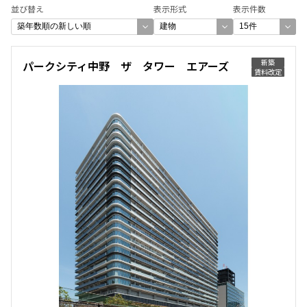
並び替え
表示形式
表示件数
新築
パークシティ中野 ザ タワー エアーズ
賃料改定