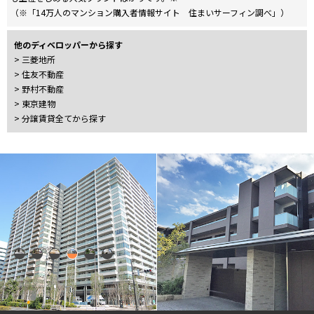
4LDK〜
（※「14万人のマンション購入者情報サイト 住まいサーフィン調べ」）
他のディベロッパーから探す
専有面積
> 三菱地所
> 住友不動産
〜
> 野村不動産
> 東京建物
> 分譲賃貸全てから探す
築年数
指定なし
新築
1年以内
3年以内
5年以内
10年以内
15年以内
20年以内
25年以内
30年以内
駅から徒歩
指定なし
1分以内
3分以内
5分以内