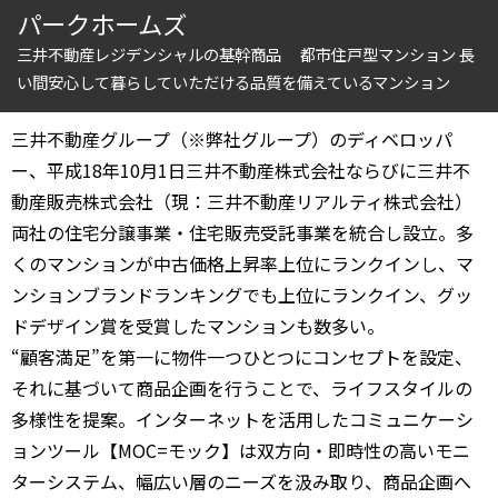
10分以内
15分以内
パークホームズ
三井不動産レジデンシャルの基幹商品 都市住戸型マンション 長
い間安心して暮らしていただける品質を備えているマンション
他条件
当社限定物件
三井不動産グループ（※弊社グループ）のディベロッパ
専任物件
ー、平成18年10月1日三井不動産株式会社ならびに三井不
三井の賃貸物件
申込無し物件のみ表示
動産販売株式会社（現：三井不動産リアルティ株式会社）
ペット可・相談
両社の住宅分譲事業・住宅販売受託事業を統合し設立。多
楽器可・相談
くのマンションが中古価格上昇率上位にランクインし、マ
ンションブランドランキングでも上位にランクイン、グッ
入居可能日
ドデザイン賞を受賞したマンションも数多い。
“顧客満足”を第一に物件一つひとつにコンセプトを設定、
それに基づいて商品企画を行うことで、ライフスタイルの
多様性を提案。インターネットを活用したコミュニケーシ
より詳細な絞り込み
ョンツール【MOC=モック】は双方向・即時性の高いモニ
ターシステム、幅広い層のニーズを汲み取り、商品企画へ
建物施設やお部屋の設備、方位、階数などの絞り込みが