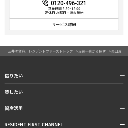
0120-496-321
営業時間 9:30~18:00
定休日 水曜日・年末年始
より詳細な絞り込み
サービス詳細
建物施設やお部屋の設備、方位、階数などの絞り込みが
できます
「三井の賃貸」レジデントファーストトップ
沿線一覧から探す
矢口渡
設定する
開閉
借りたい
検索対象お部屋数
検索する
開閉
1
貸したい
件
人気エリアから探す
賃貸運営
区から探す
お部屋を再検索
開閉
資産活用
お問い合わせ
駅・沿線から探す
販売マンション
地図から探す
開閉
RESIDENT FIRST CHANNEL
お問い合わせ