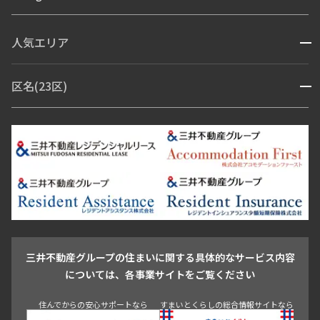
ペット可
コンシェルジュ付き
人気エリア
開閉
ブランドマンション
赤坂・六本木
広尾・麻布・麻布十番
虎ノ門・麻布台
区名(23区)
開閉
青山・表参道・原宿
白金・目黒
高輪・五反田・大崎
恵比寿・代官山・中目黒
渋谷・松濤・代々木上原
番町・四谷・九段
港区
渋谷区
中央区
新宿区
文京区
千代田区
目黒区
日本橋・銀座
市ヶ谷・神楽坂・飯田橋
三田・芝・浜松町
品川区
世田谷区
大田区
江東区
台東区
墨田区
中野区
芝浦・汐留・品川
月島・勝どき・豊洲
本郷・春日・小石川
豊島区
杉並区
板橋区
北区
練馬区
荒川区
足立区
新宿・代々木
目白・高田馬場・早稲田
中野・荻窪
葛飾区
江戸川区
池尻大橋・三軒茶屋
祐天寺・学芸大学・自由が丘
駒沢・用賀・二子玉川
成城・砧
池袋・板橋・王子
戸越・大井・蒲田
三井不動産グループの住まいに関する具体的なサービス内容
青山
渋谷
東京・大手町
新宿
品川
目黒・中目黒
については、各事業サイトをご覧ください
神田・御茶ノ水・秋葉原
初台・幡ヶ谷・笹塚
住んでからの安心サポートなら
すまいとくらしの総合情報サイトなら