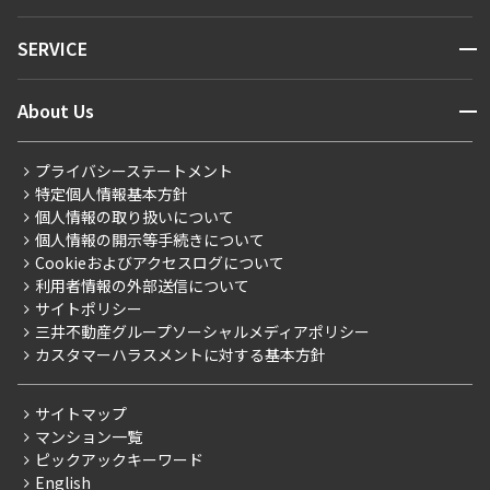
キーワードから探す
NEWS
開閉
SERVICE
新着情報から探す
マンションレポート
ニュースから探す
営業窓口
商店街のある暮らし
開閉
About Us
新着募集情報
会員ページ
住まいのコラム
レジデントファーストについて
RESIDENT FIRST MEMBERS登録
RESIDENT FIRST MEMBERS登録
こだわりから探す
プライバシーステートメント
会社情報
ご入居・提携サービス
特定個人情報基本方針
こだわり一覧
事業案内
個人情報の取り扱いについて
お部屋探しからご契約まで
プレミアムマンション
個人情報の開示等手続きについて
採用情報
よくあるご質問
Cookieおよびアクセスログについて
新築
ニュースリリース
社宅紹介
利用者情報の外部送信について
当社限定（港区・渋谷区）
サイトポリシー
お問い合わせ
【仲介会社様向け】当社仲介事業部取り扱い物件入居申込
三井不動産グループソーシャルメディアポリシー
当社限定（港区・渋谷区以外）
カスタマーハラスメントに対する基本方針
三井不動産企画
分譲賃貸
サイトマップ
賃料改定
マンション一覧
ピックアックキーワード
フリーレント
English