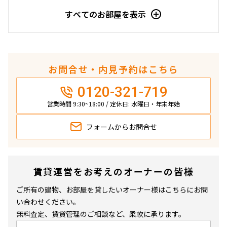
すべてのお部屋を表示
駅から徒歩
指定なし
1分以内
3分以内
5分以内
お問合せ・内見予約はこちら
10分以内
15分以内
0120-321-719
他条件
営業時間 9:30~18:00 / 定休日: 水曜日・年末年始
当社限定物件
フォームから
お問合せ
専任物件
三井の賃貸物件
申込無し物件のみ表示
ペット可・相談
賃貸運営をお考えのオーナーの皆様
楽器可・相談
ご所有の建物、お部屋を貸したいオーナー様はこちらにお問
い合わせください。
入居可能日
無料査定、賃貸管理のご相談など、柔軟に承ります。