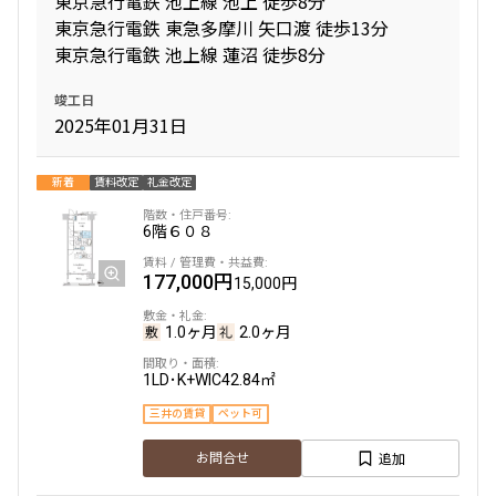
東京急行電鉄 池上線 池上 徒歩8分
東京急行電鉄 東急多摩川 矢口渡 徒歩13分
東京急行電鉄 池上線 蓮沼 徒歩8分
間取り
竣工日
1R〜1K
1DK〜1LDK
2025年01月31日
2LDK
3LDK
4LDK〜
新着
賃料改定
礼金改定
専有面積
6階
６０８
〜
177,000円
15,000円
1.0ヶ月
2.0ヶ月
築年数
1LD･K+WIC
42.84㎡
指定なし
新築
三井の賃貸
ペット可
1年以内
3年以内
5年以内
10年以内
追加
お問合せ
15年以内
20年以内
25年以内
30年以内