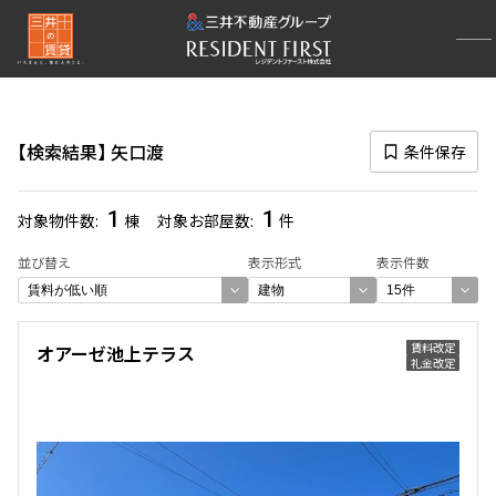
再検索ナビゲーション
路線図一覧
検索結果
矢口渡
条件保存
選択中の路線
東急多摩川
(26)
1
1
対象物件数
棟
対象お部屋数
件
一覧から選び直す
並び替え
表示形式
表示件数
選択中の駅
賃料改定
オアーゼ池上テラス
礼金改定
矢口渡
(1)
一覧から選び直す
選び方を変更する