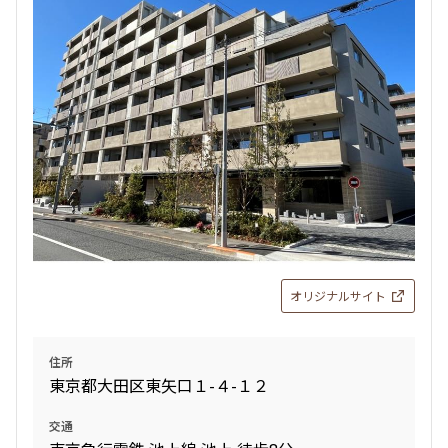
検索対象お部屋数
1
件
お部屋を再検索
検索結果の絞り込み
賃料
オリジナルサイト
〜
管理費/共益費含む
住所
礼金なし
東京都大田区東矢口１-４-１２
敷金なし
礼金１ヶ月以下
交通
フリーレント付き