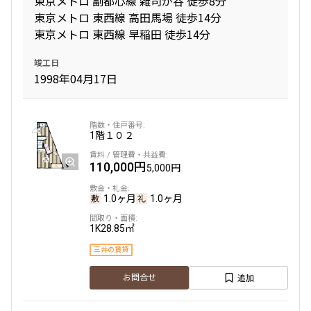
東京メトロ 副都心線 雑司が谷 徒歩8分
東京メトロ 東西線 高田馬場 徒歩14分
東京メトロ 東西線 早稲田 徒歩14分
間取り
竣工日
1R〜1K
1DK〜1LDK
1998年04月17日
2LDK
3LDK
4LDK〜
専有面積
1階
１０２
110,000円
5,000円
〜
1.0ヶ月
1.0ヶ月
築年数
1K
28.85㎡
指定なし
新築
三井の賃貸
1年以内
3年以内
5年以内
10年以内
追加
お問合せ
15年以内
20年以内
25年以内
30年以内