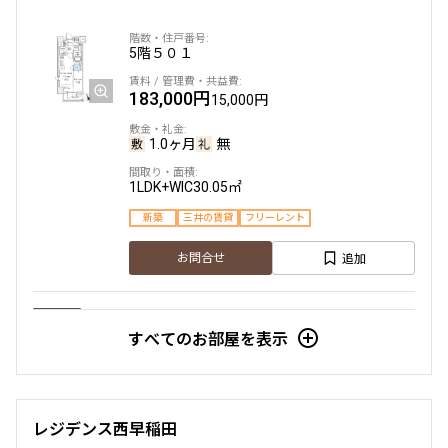
三井の賃貸
追加
お問合せ
5階
５０１
183,000円
15,000円
1.0ヶ月
無
1LDK+WIC
30.05㎡
新築
三井の賃貸
フリーレント
追加
お問合せ
賃料改定
すべてのお部屋を表示
6階
６０４
190,000円
15,000円
レジデンス西早稲田