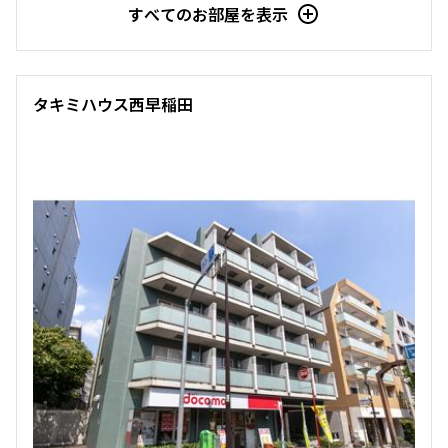
すべてのお部屋を表示
駅から徒歩
指定なし
1分以内
タキミハウス西早稲田
3分以内
5分以内
10分以内
15分以内
他条件
当社限定物件
専任物件
三井の賃貸物件
申込無し物件のみ表示
ペット可・相談
楽器可・相談
入居可能日