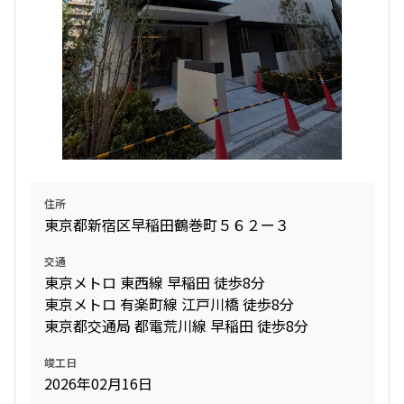
156,000円
10,000円
1.0ヶ月
無
1DK
25.30㎡
三井の賃貸
フリーレント
追加
お問合せ
住所
東京都新宿区早稲田鶴巻町５６２ー３
8階
８０８
交通
東京メトロ 東西線 早稲田 徒歩8分
158,000円
10,000円
東京メトロ 有楽町線 江戸川橋 徒歩8分
東京都交通局 都電荒川線 早稲田 徒歩8分
1.0ヶ月
無
竣工日
1DK
25.00㎡
2026年02月16日
三井の賃貸