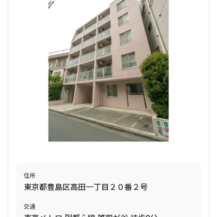
検索対象お部屋数
37
件
お部屋を再検索
検索結果の絞り込み
賃料
〜
管理費/共益費含む
住所
礼金なし
東京都豊島区高田一丁目２０番２号
敷金なし
礼金１ヶ月以下
交通
フリーレント付き