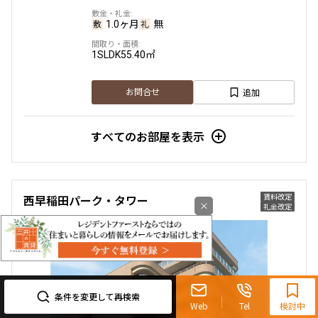
1.0ヶ月
無
1SLDK
55.40㎡
追加
お問合せ
すべてのお部屋を表示
賃料改定
西早稲田パーク・タワー
×
礼金改定
0120-321-719
9:30~18:00（水曜定休）
条件を変更して再検索
Web
Tel
検討中