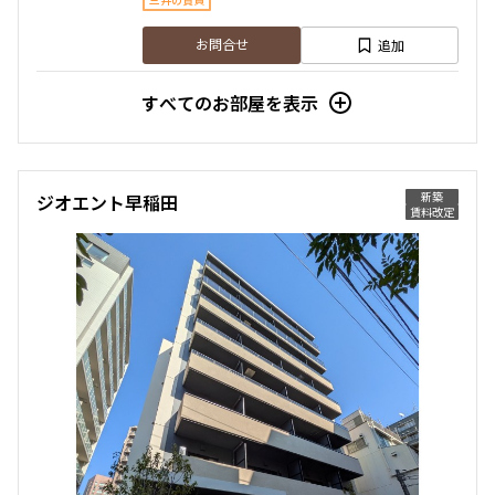
三井の賃貸
追加
お問合せ
すべてのお部屋を表示
6階
６０７
156,000円
10,000円
新築
ジオエント早稲田
賃料改定
1.0ヶ月
無
1DK
25.17㎡
三井の賃貸
追加
お問合せ
賃料改定
8階
８０６