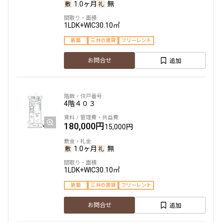
1.0ヶ月
無
245,000円
15,000円
1LDK+WIC
30.10㎡
1.0ヶ月
無
新築
三井の賃貸
フリーレント
2LDK+WIC+SIC
40.00㎡
追加
お問合せ
三井の賃貸
フリーレント
追加
お問合せ
4階
４０３
賃料改定
180,000円
15,000円
10階
１０１１
1.0ヶ月
無
245,000円
15,000円
1LDK+WIC
30.10㎡
新築
三井の賃貸
フリーレント
1.0ヶ月
無
追加
お問合せ
2LDK+WIC+SIC
40.00㎡