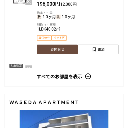
196,000円
12,000円
1.0ヶ月
1.0ヶ月
1LDK
40.02㎡
専任物件
ペット可
追加
お問合せ
礼金改定
すべてのお部屋を表示
12階
1205
198,000円
12,000円
ＷＡＳＥＤＡ ＡＰＡＲＴＭＥＮＴ
1.0ヶ月
無
1LDK
40.02㎡
専任物件
ペット可