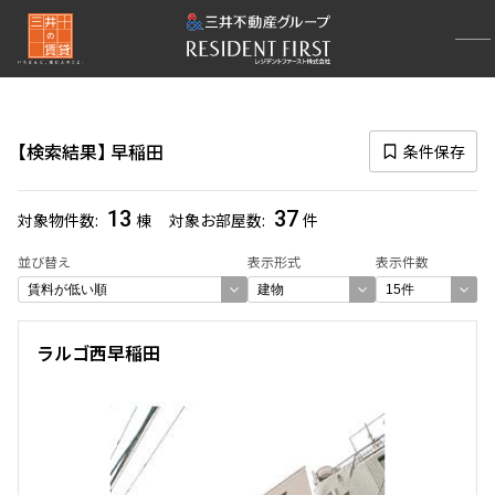
再検索ナビゲーション
路線図一覧
検索結果
早稲田
条件保存
選択中の路線
東西線
(344)
13
37
対象物件数
棟
対象お部屋数
件
一覧から選び直す
並び替え
表示形式
表示件数
選択中の駅
ラルゴ西早稲田
早稲田
(37)
一覧から選び直す
選び方を変更する