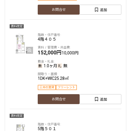
追加
お問合せ
賃料改定
4階
４０５
152,000円
10,000円
1.0ヶ月
無
1DK+WIC
25.28㎡
三井の賃貸
フリーレント
追加
お問合せ
賃料改定
5階
５０１