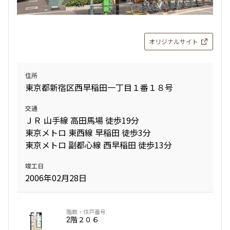
より詳細な絞り込み
オリジナルサイト
建物施設やお部屋の設備、方位、階数などの絞り込みが
できます
住所
東京都新宿区西早稲田一丁目１番１８号
設定する
交通
ＪＲ 山手線 高田馬場 徒歩19分
東京メトロ 東西線 早稲田 徒歩3分
東京メトロ 副都心線 西早稲田 徒歩13分
検索対象お部屋数
37
竣工日
件
2006年02月28日
お部屋を再検索
2階
２０６