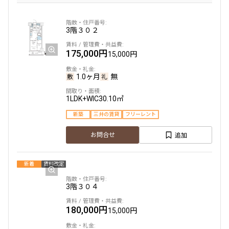
追加
お問合せ
3階
３０２
175,000円
15,000円
7階
７１０
1.0ヶ月
無
193,000円
12,000円
1LDK+WIC
30.10㎡
1.0ヶ月
無
新築
三井の賃貸
フリーレント
1LDK+WIC+SIC
30.01㎡
追加
お問合せ
三井の賃貸
新着
賃料改定
追加
お問合せ
3階
３０４
賃料改定
180,000円
15,000円
11階
１１１０