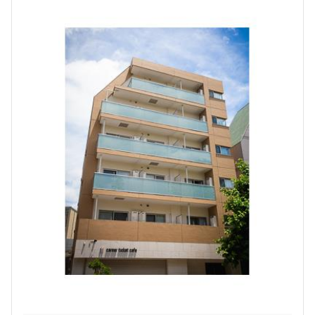
1.0ヶ月
無
1LDK+WIC
30.10㎡
新築
三井の賃貸
フリーレント
追加
お問合せ
7階
７０１
195,000円
15,000円
1.0ヶ月
無
1LDK+WIC
30.05㎡
新築
三井の賃貸
フリーレント
追加
お問合せ