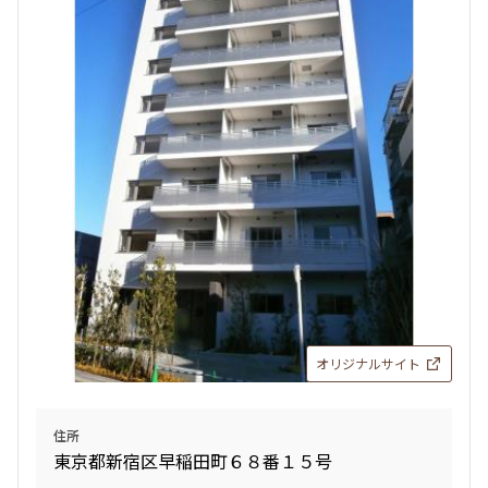
追加
お問合せ
申込有
新着
賃料改定
11階
1104
266,000円
9,000円
1.0ヶ月
1.0ヶ月
2LDK
51.21㎡
専任物件
ペット可
オリジナルサイト
追加
お問合せ
住所
東京都新宿区早稲田町６８番１５号