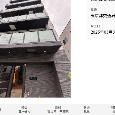
交通
東京都交通局
158,000円
7階
1.0ヶ月
1DK
竣工日
７１４
1.0ヶ月
34
12,000円
2025年03月
金改定
158,000円
8階
1.0ヶ月
1DK+S
８１５
無
34
12,000円
料改定
160,000円
9階
1.0ヶ月
St
９１７
1.0ヶ月
31
10,000円
階数
賃料
敷金
間
図
住戸番号
管理費・共益費
礼金