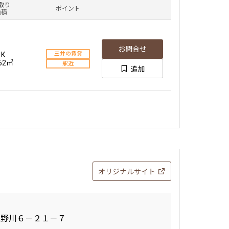
取り
ポイント
面積
お問合せ
1K
三井の賃貸
.62㎡
駅近
追加
オリジナルサイト
滝野川６－２１－７