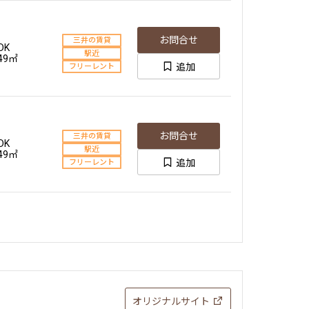
三井の賃貸
お問合せ
当社限定物件
to+SIC
お問合せ
三井の賃貸
専任物件
DK
.44㎡
駅近
追加
駅近
.49㎡
追加
フリーレント
ペット可
お問合せ
三井の賃貸
+SIC
お問合せ
三井の賃貸
駅近
DK
.44㎡
駅近
追加
ペット可
.49㎡
追加
フリーレント
三井の賃貸
お問合せ
当社限定物件
+SIC
専任物件
.46㎡
追加
駅近
ペット可
三井の賃貸
お問合せ
オリジナルサイト
当社限定物件
+SIC