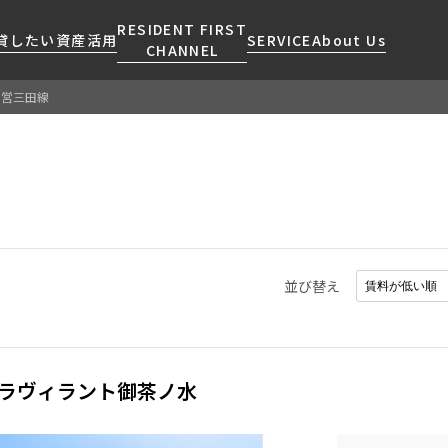
RESIDENT FIRST
貸したい
資産活用
SERVICE
About Us
CHANNEL
都営三田線
検索する
こだわりから探す
レジデントファーストについて
賃貸運営
販売マンション
NEWS
営業窓口
会社情報
お問い合わせ
お問い合わせ
マンションレポート
会員ページ
人気エリアから探す
こだわり一覧
事業案内
商店街のある暮らし
RESIDENT FIRST
区から探す
プレミアムマンション
MEMBERS登録
採用情報
住まいのコラム
駅・沿線から探す
新築
ご入居・提携サービス
並び替え
ニュースリリース
RESIDENT FIRST
地図から探す
当社限定(港区・渋谷区)
MEMBERS登録
お部屋探しからご契約まで
お問い合わせ
キーワードから探す
当社限定(港区・渋谷区以外)
よくあるご質問
三井不動産企画
ラヴィラント御茶ノ水
社宅紹介
新着情報から探す
分譲賃貸
【仲介会社様向け】当社仲介
ニュースから探す
賃料改定
事業部取り扱い物件入居申