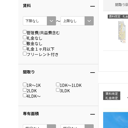
間取り
賃料
賃料改定
礼
〜
管理費/共益費含む
礼金なし
敷金なし
礼金１ヶ月以下
フリーレント付き
間取り
1R〜1K
1DK〜1LDK
2LDK
3LDK
賃料改定
4LDK〜
礼金改定
専有面積