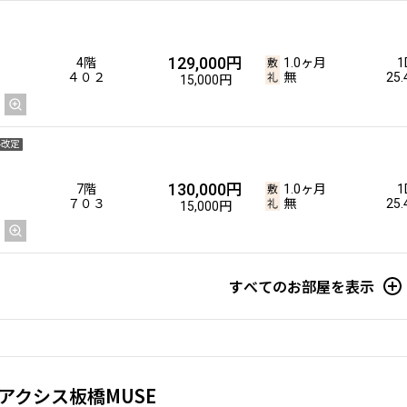
金改定
162,000円
12階
1.0ヶ月
1DK+S
129,000円
4階
1.0ヶ月
1
１２０８
無
34
12,000円
４０２
無
25
15,000円
料改定
164,000円
8階
1.0ヶ月
1DK
130,000円
7階
1.0ヶ月
1
８１７
無
34
12,000円
７０３
無
25
15,000円
すべてのお部屋を表示
166,000円
8階
1.0ヶ月
1DK
８１６
1.0ヶ月
34
12,000円
アクシス板橋MUSE
168,000円
15階
1.0ヶ月
1DK