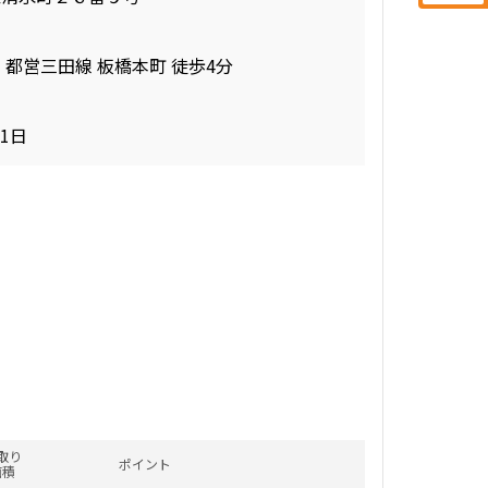
 都営三田線 板橋本町 徒歩4分
三井の賃貸
お問合せ
当社限定物件
+SIC
専任物件
.07㎡
追加
駅近
31日
ペット可
三井の賃貸
お問合せ
当社限定物件
to+SIC
専任物件
.44㎡
追加
駅近
ペット可
三井の賃貸
お問合せ
当社限定物件
udio
専任物件
.36㎡
追加
駅近
ペット可
取り
ポイント
面積