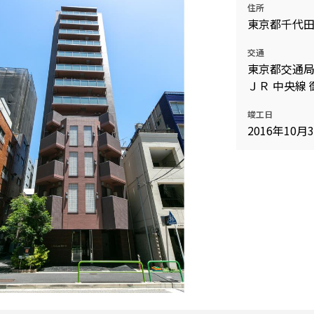
住所
込
新着募集情報
東京都千代
フリーレント
ペット可
交通
東京都交通局
コンシェルジュ付き
ＪＲ 中央線 
ブランドマンション
竣工日
2016年10月