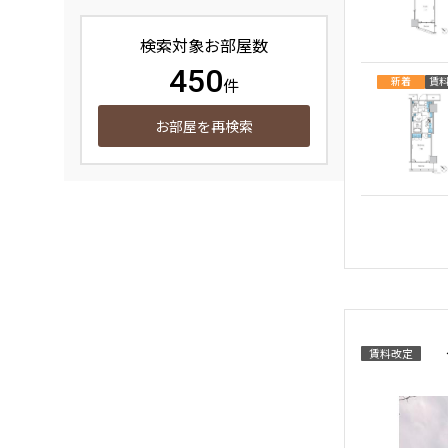
検索対象お部屋数
450
件
新着
賃
お部屋を再検索
新着
賃
賃料改定
賃料改定