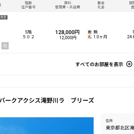
階数
賃料
敷金
間
図
住戸番号
管理費・共益費
礼金
金改定
128,000円
5階
無
５０２
1.0ヶ月
24
12,000円
すべてのお部屋を表示
パークアクシス滝野川ラ ブリーズ
住所
東京都北区