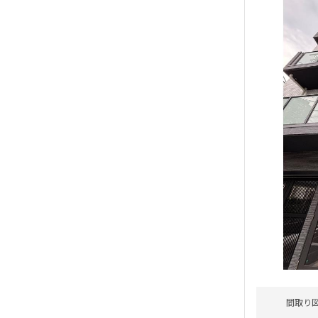
賃料改定
礼
新着
賃
間取り