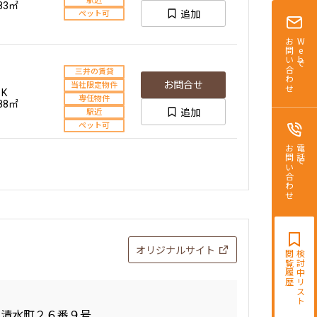
駅近
.83㎡
追加
ペット可
お問い合わせ
Webで
三井の賃貸
お問合せ
当社限定物件
1K
専任物件
.88㎡
追加
駅近
ペット可
お問い合わせ
電話で
三井の賃貸
お問合せ
当社限定物件
udio
専任物件
.72㎡
追加
駅近
ペット可
オリジナルサイト
閲覧履歴
検討中リスト
お問合せ
三井の賃貸
+SIC
駅近
.07㎡
追加
ペット可
区清水町２６番９号