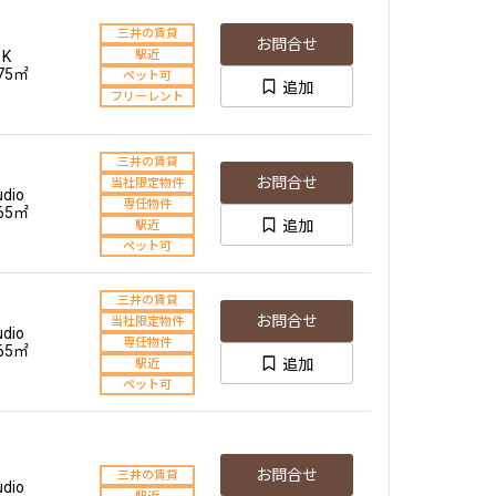
三井の賃貸
お問合せ
1K
駅近
.75㎡
ペット可
追加
フリーレント
三井の賃貸
お問合せ
当社限定物件
udio
専任物件
.65㎡
追加
駅近
ペット可
三井の賃貸
お問合せ
当社限定物件
udio
専任物件
.65㎡
追加
駅近
ペット可
お問合せ
三井の賃貸
udio