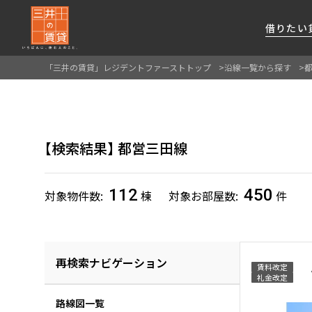
借りたい
「三井の賃貸」レジデントファーストトップ
沿線一覧から探す
About Us
借りたい
貸したい
資産活用
RESIDENT
SERVICE
FIRST CHANNEL
私たちレジデントファーストの思いや
厳選した都心の上質な賃貸マンションを数多
賃貸運営をお考えのオーナー様に
分譲マンションのご購入、売却の
レジデントファーストが提供する
検索結果
都営三田線
ご提供するサービスをご紹介します
くご提案します
最適なプランをご提案します
ご相談も承ります
各種サービスをご紹介します
新しい住まいと暮らしの探しに関わる
様々な情報を発信します
112
450
対象物件数
棟
対象お部屋数
件
再検索ナビゲーション
賃料改定
礼金改定
路線図一覧