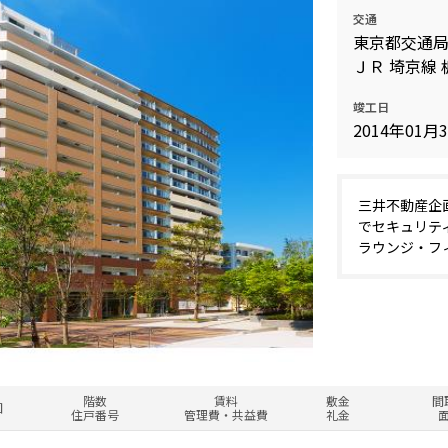
交通
東京都交通局
ＪＲ 埼京線 
竣工日
2014年01月
三井不動産企
でセキュリテ
ラウンジ・フ
階数
賃料
敷金
間
図
住戸番号
管理費・共益費
礼金