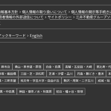
情報基本方針
個人情報の取り扱いについて
個人情報の開示等手続き
用者情報の外部送信について
サイトポリシー
三井不動産グループソ
針
アックキーワード
English
・麻布台
青山・表参道・原宿
白金・目黒
高輪・五反田・大崎
恵比寿・
楽坂・飯田橋
三田・芝・浜松町
芝浦・汐留・品川
月島・勝どき・豊洲
橋・三軒茶屋
祐天寺・学芸大学・自由が丘
駒沢・用賀・二子玉川
成城・砧
黒・中目黒
神田・御茶ノ水・秋葉原
初台・幡ヶ谷・笹塚