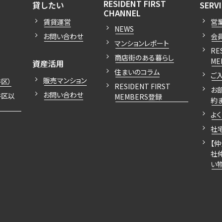
開閉
開閉
RESIDENT FIRST
貸したい
SERV
開閉
CHANNEL
賃貸運営
営
NEWS
お問い合わせ
会
マンションレポート
RE
商店街のある暮らし
開閉
ME
資産活用
住まいのコラム
ご
販売マンション
区）
RESIDENT FIRST
お
お問い合わせ
谷区以
MEMBERS登録
約
よ
社
【
社
い