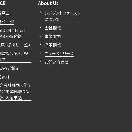
開閉
開閉
ICE
About Us
業窓口
レジデントファースト
について
員ページ
会社情報
SIDENT FIRST
MBERS登録
事業案内
入居・提携サービス
採用情報
部屋探しからご契
ニュースリリース
まで
お問い合わせ
くあるご質問
宅紹介
仲介会社様向け】当
仲介事業部取り扱
物件入居申込