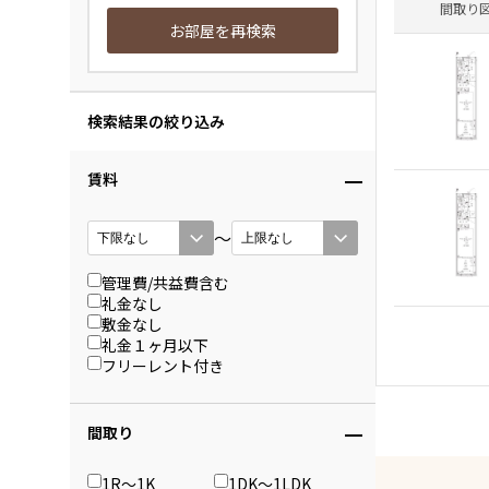
間取り
お部屋を再検索
検索結果の絞り込み
賃料
〜
管理費/共益費含む
礼金なし
敷金なし
礼金１ヶ月以下
フリーレント付き
間取り
1R〜1K
1DK〜1LDK