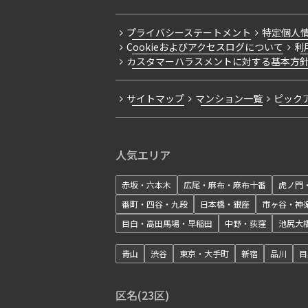
プライバシーステートメント
特定個人
Cookieおよびアクセスログについて
利
カスタマーハラスメントに対する基本方
サイトマップ
マンション一覧
ピック
人気エリア
赤坂・六本木
広尾・麻布・麻布十番
虎ノ門
番町・四谷・九段
日本橋・銀座
市ヶ谷・神
目白・高田馬場・早稲田
中野・荻窪
池尻大
青山
渋谷
東京・大手町
新宿
品川
目
区名(23区)