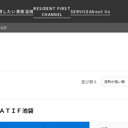
RESIDENT FIRST
貸したい
資産活用
SERVICE
About Us
CHANNEL
椎名町
検索する
こだわりから探す
レジデントファーストについて
賃貸運営
販売マンション
NEWS
営業窓口
会社情報
お問い合わせ
お問い合わせ
マンションレポート
会員ページ
人気エリアから探す
こだわり一覧
事業案内
商店街のある暮らし
RESIDENT FIRST
区から探す
プレミアムマンション
MEMBERS登録
採用情報
住まいのコラム
駅・沿線から探す
新築
ご入居・提携サービス
並び替え
ニュースリリース
RESIDENT FIRST
地図から探す
当社限定(港区・渋谷区)
MEMBERS登録
お部屋探しからご契約まで
お問い合わせ
キーワードから探す
当社限定(港区・渋谷区以外)
よくあるご質問
三井不動産企画
ＡＴＩＦ池袋
社宅紹介
新着情報から探す
分譲賃貸
【仲介会社様向け】当社仲介
ニュースから探す
賃料改定
事業部取り扱い物件入居申