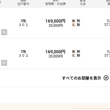
階数
賃料
敷金
間
図
住戸番号
管理費・共益費
礼金
169,000円
3階
無
1
３０１
無
37
20,000円
169,000円
3階
無
1
３０２
無
37
20,000円
すべてのお部屋を表示