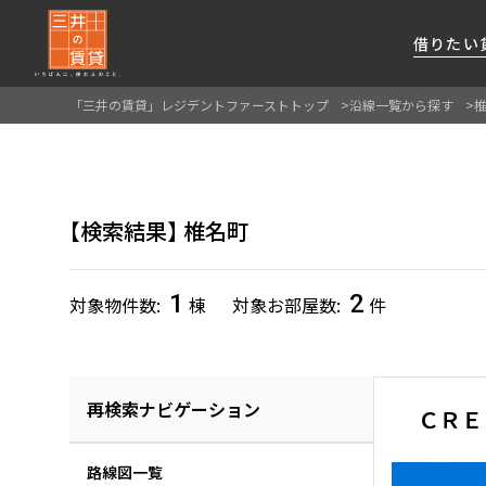
借りたい
「三井の賃貸」レジデントファーストトップ
沿線一覧から探す
About Us
借りたい
貸したい
資産活用
RESIDENT
SERVICE
FIRST CHANNEL
私たちレジデントファーストの思いや
厳選した都心の上質な賃貸マンションを数多
賃貸運営をお考えのオーナー様に
分譲マンションのご購入、売却の
レジデントファーストが提供する
検索結果
椎名町
ご提供するサービスをご紹介します
くご提案します
最適なプランをご提案します
ご相談も承ります
各種サービスをご紹介します
新しい住まいと暮らしの探しに関わる
様々な情報を発信します
1
2
対象物件数
棟
対象お部屋数
件
再検索ナビゲーション
ＣＲＥ
路線図一覧