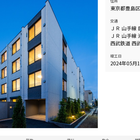
住所
込
東京都豊島
新着募集情報
フリーレント
交通
ペット可
ＪＲ 山手線 
コンシェルジュ付き
ＪＲ 山手線 
西武鉄道 西
ブランドマンション
竣工日
2024年05月