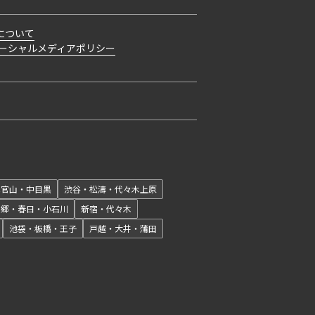
について
ーシャルメディアポリシー
開閉
代官山・中目黒
渋谷・松濤・代々木上原
本郷・春日・小石川
新宿・代々木
池袋・板橋・王子
戸越・大井・蒲田
開閉