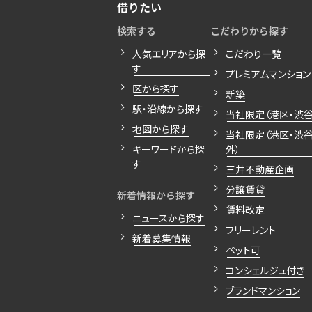
借りたい
検索する
こだわりから探す
人気エリアから探
こだわり一覧
す
プレミアムマンション
区から探す
新築
駅・沿線から探す
当社限定（港区・渋谷
地図から探す
当社限定（港区・渋
キーワードから探
外）
す
三井不動産企画
分譲賃貸
新着情報から探す
賃料改定
ニュースから探す
フリーレント
新着募集情報
ペット可
コンシェルジュ付き
ブランドマンション