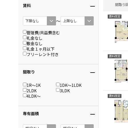
間取り
賃料
賃料改定
〜
管理費/共益費含む
礼金なし
敷金なし
礼金１ヶ月以下
フリーレント付き
賃料改定
間取り
1R〜1K
1DK〜1LDK
2LDK
3LDK
4LDK〜
賃料改定
専有面積