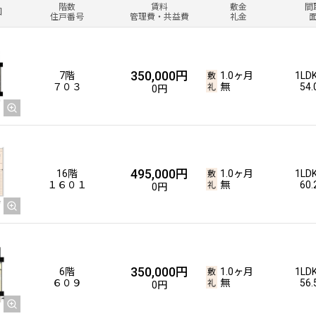
階数
賃料
敷金
間
図
住戸番号
管理費・共益費
礼金
350,000円
7階
1.0ヶ月
1LD
７０３
無
54
0円
495,000円
16階
1.0ヶ月
1LD
１６０１
無
60
0円
350,000円
6階
1.0ヶ月
1LD
６０９
無
56
0円