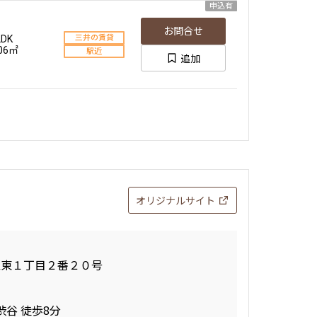
申込有
お問合せ
LDK
三井の賃貸
.06㎡
駅近
追加
オリジナルサイト
区東１丁目２番２０号
渋谷 徒歩8分