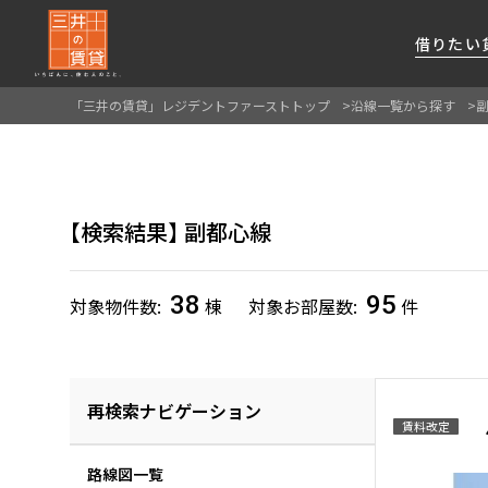
借りたい
「三井の賃貸」レジデントファーストトップ
沿線一覧から探す
About Us
借りたい
貸したい
資産活用
RESIDENT
SERVICE
FIRST CHANNEL
私たちレジデントファーストの思いや
厳選した都心の上質な賃貸マンションを数多
賃貸運営をお考えのオーナー様に
分譲マンションのご購入、売却の
レジデントファーストが提供する
検索結果
副都心線
ご提供するサービスをご紹介します
くご提案します
最適なプランをご提案します
ご相談も承ります
各種サービスをご紹介します
新しい住まいと暮らしの探しに関わる
様々な情報を発信します
38
95
対象物件数
棟
対象お部屋数
件
再検索ナビゲーション
賃料改定
路線図一覧