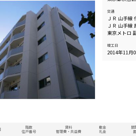
交通
ＪＲ 山手線 
ＪＲ 山手線 
東京メトロ 
竣工日
2014年11月
階数
賃料
敷金
間
図
住戸番号
管理費・共益費
礼金