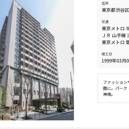
住所
込
新着募集情報
東京都渋谷
フリーレント
ペット可
交通
東京メトロ 
コンシェルジュ付き
ＪＲ 山手線 
ブランドマンション
東京メトロ 銀
竣工日
1999年03月
ファッション
圏に。パーク・ア
神南。