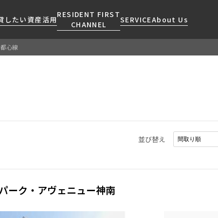
RESIDENT FIRST
貸したい
資産活用
SERVICE
About Us
CHANNEL
副都心線
検索する
こだわりから探す
レジデントファーストについて
賃貸運営
販売マンション
NEWS
営業窓口
会社情報
お問い合わせ
お問い合わせ
マンションレポート
会員ページ
人気エリアから探す
こだわり一覧
事業案内
商店街のある暮らし
RESIDENT FIRST
区から探す
プレミアムマンション
MEMBERS登録
採用情報
住まいのコラム
駅・沿線から探す
新築
ご入居・提携サービス
並び替え
ニュースリリース
RESIDENT FIRST
地図から探す
当社限定(港区・渋谷区)
MEMBERS登録
お部屋探しからご契約まで
お問い合わせ
キーワードから探す
当社限定(港区・渋谷区以外)
よくあるご質問
三井不動産企画
パーク・アヴェニュー神南
社宅紹介
新着情報から探す
分譲賃貸
【仲介会社様向け】当社仲介
ニュースから探す
賃料改定
事業部取り扱い物件入居申