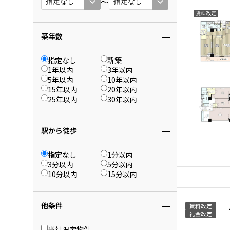
〜
賃料改定
築年数
指定なし
新築
1年以内
3年以内
5年以内
10年以内
15年以内
20年以内
25年以内
30年以内
駅から徒歩
指定なし
1分以内
3分以内
5分以内
10分以内
15分以内
他条件
賃料改定
礼金改定
当社限定物件