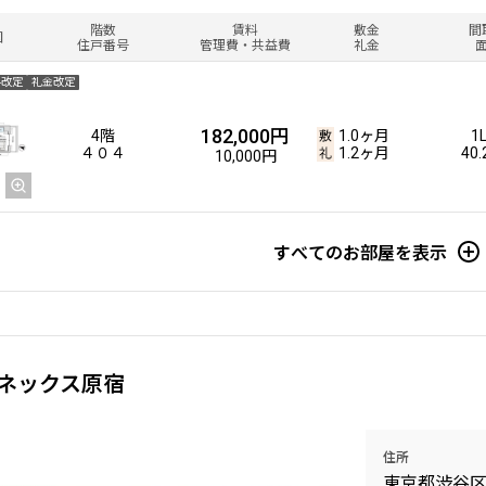
階数
賃料
敷金
間
図
住戸番号
管理費・共益費
礼金
料改定
礼金改定
182,000円
4階
1.0ヶ月
1
４０４
1.2ヶ月
40
10,000円
すべてのお部屋を表示
ネックス原宿
住所
東京都渋谷