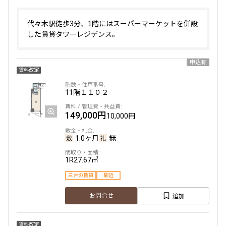
代々木駅徒歩3分、1階にはスーパーマーケットを併設
した賃貸タワーレジデンス。
申込有
賃料改定
11階
１１０２
149,000円
10,000円
1.0ヶ月
無
1R
27.67㎡
三井の賃貸
駅近
追加
お問合せ
賃料改定