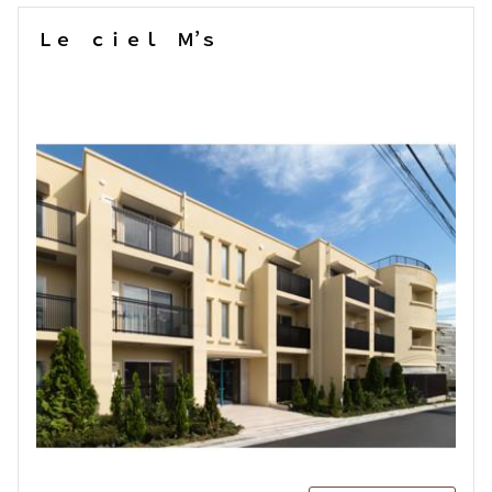
Ｌｅ ｃｉｅｌ Ｍ’ｓ