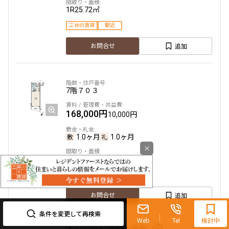
1R
25.72㎡
三井の賃貸
駅近
追加
お問合せ
7階
７０３
168,000円
10,000円
1.0ヶ月
1.0ヶ月
×
1R
25.72㎡
三井の賃貸
駅近
0120-321-719
追加
お問合せ
9:30~18:00（水曜定休）
条件を変更して再検索
Web
Tel
検討中