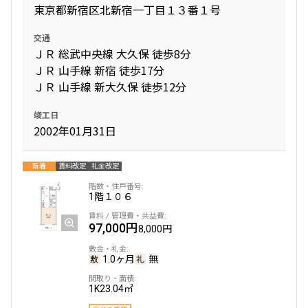
東京都新宿区北新宿一丁目１３番１号
交通
ＪＲ 総武中央線 大久保 徒歩8分
ＪＲ 山手線 新宿 徒歩17分
ＪＲ 山手線 新大久保 徒歩12分
竣工日
2002年01月31日
新着
賃料改定
礼金改定
1階
１０６
97,000円
8,000円
1.0ヶ月
無
1K
23.04㎡