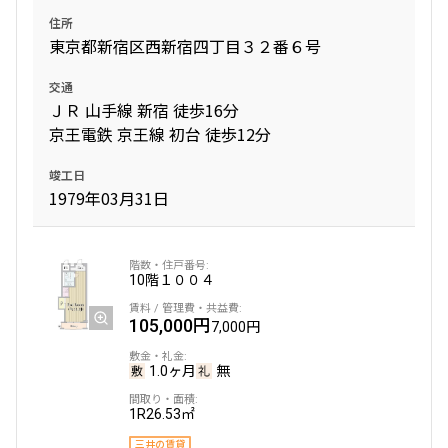
住所
東京都新宿区西新宿四丁目３２番６号
交通
ＪＲ 山手線 新宿 徒歩16分
京王電鉄 京王線 初台 徒歩12分
竣工日
1979年03月31日
10階
１００４
105,000円
7,000円
1.0ヶ月
無
1R
26.53㎡
三井の賃貸