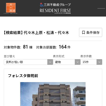
再検索ナビゲーション
エリア
検索結果
代々木上原・松濤・代々木
条件保存
選択中のエリア
代々木上原・松濤・代々木
(164)
81
164
対象物件数
棟
対象お部屋数
件
一覧から選び直す
並び替え
表示形式
表示件数
選び方を変更する
フォレスタ御苑前
検索対象お部屋数
164
件
お部屋を再検索