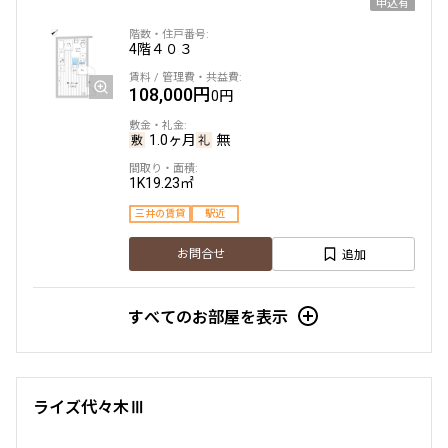
申込有
4階
４０３
108,000円
0円
1.0ヶ月
無
1K
19.23㎡
三井の賃貸
駅近
追加
お問合せ
すべてのお部屋を表示
ライズ代々木Ⅲ