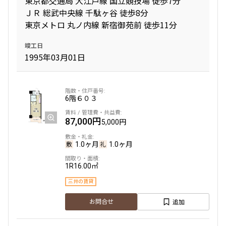
東京都交通局 大江戸線 国立競技場 徒歩7分
ＪＲ 総武中央線 千駄ヶ谷 徒歩8分
東京メトロ 丸ノ内線 新宿御苑前 徒歩11分
専有面積
竣工日
〜
1995年03月01日
築年数
6階
６０３
指定なし
新築
1年以内
3年以内
87,000円
5,000円
5年以内
10年以内
15年以内
20年以内
1.0ヶ月
1.0ヶ月
25年以内
30年以内
1R
16.00㎡
駅から徒歩
三井の賃貸
指定なし
1分以内
追加
お問合せ
3分以内
5分以内
10分以内
15分以内