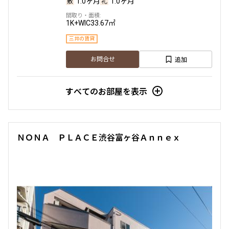
1.0ヶ月
1.0ヶ月
1K+WIC
33.67㎡
三井の賃貸
追加
お問合せ
すべてのお部屋を表示
ＮＯＮＡ ＰＬＡＣＥ渋谷富ヶ谷Ａｎｎｅｘ