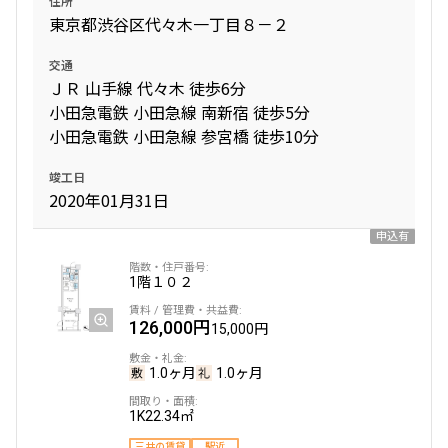
住所
東京都渋谷区代々木一丁目８－２
交通
ＪＲ 山手線 代々木 徒歩6分
小田急電鉄 小田急線 南新宿 徒歩5分
小田急電鉄 小田急線 参宮橋 徒歩10分
竣工日
2020年01月31日
申込有
1階
１０２
126,000円
15,000円
1.0ヶ月
1.0ヶ月
1K
22.34㎡
三井の賃貸
駅近