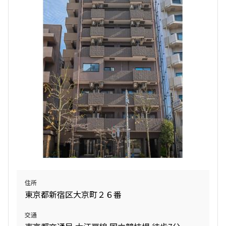
検索結果の絞り込み
賃料
〜
管理費/共益費含む
礼金なし
敷金なし
礼金１ヶ月以下
フリーレント付き
間取り
住所
東京都新宿区大京町２６番
1R〜1K
1DK〜1LDK
2LDK
3LDK
交通
4LDK〜