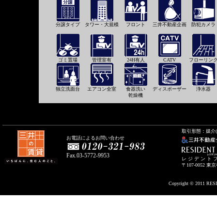
分譲タイプ
タワー・大規模
フロント
三井不動産企画
防犯カメラ
ゴミ置場
管理室有
24H有人
CATV
フローリン
独立洗面台
エアコン全室
食器洗い
ディスポーザー
浄水器
乾燥機
取引形態：媒介(
お電話によるお問い合わせ
Fax.03-5772-9953
レ ジ デ ン ト
〒107-0052 
Copyright © 2011 RESI