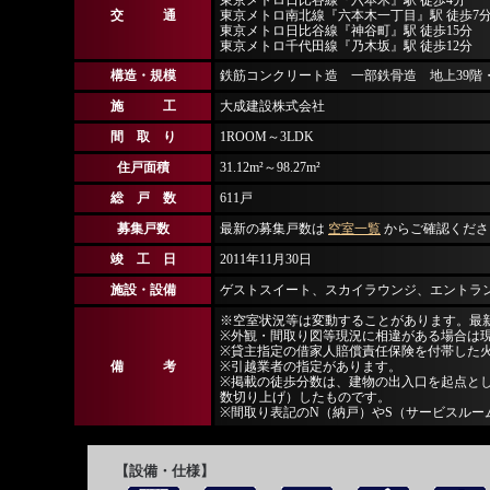
東京メトロ日比谷線『六本木』駅 徒歩4分
交 通
東京メトロ南北線『六本木一丁目』駅 徒歩7
東京メトロ日比谷線『神谷町』駅 徒歩15分
東京メトロ千代田線『乃木坂』駅 徒歩12分
構造・規模
鉄筋コンクリート造 一部鉄骨造 地上39階
施 工
大成建設株式会社
間 取 り
1ROOM～3LDK
住戸面積
31.12m²～98.27m²
総 戸 数
611戸
募集戸数
最新の募集戸数は
空室一覧
からご確認くださ
竣 工 日
2011年11月30日
施設・設備
ゲストスイート、スカイラウンジ、エントラ
※空室状況等は変動することがあります。最
※外観・間取り図等現況に相違がある場合は
※貸主指定の借家人賠償責任保険を付帯した
備 考
※引越業者の指定があります。
※掲載の徒歩分数は、建物の出入口を起点とし
数切り上げ）したものです。
※間取り表記のN（納戸）やS（サービスルー
【設備・仕様】