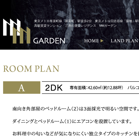
東京メトロ有楽町線「新富町」駅徒歩2分 東京メトロ日比谷線「築地」駅
高級賃貸マンション 三井の賃貸レジデンス MMガーデン