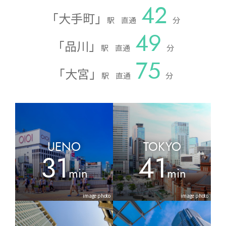
42
「
大手町
」
駅
直通
分
49
「
品川
」
駅
直通
分
75
「
大宮
」
駅
直通
分
UENO
TOKYO
31
41
min
min
image photo
image photo