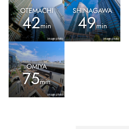
OTEMACHI
SHINAGAWA
42
49
min
min
image photo
image photo
OMIYA
75
min
image photo