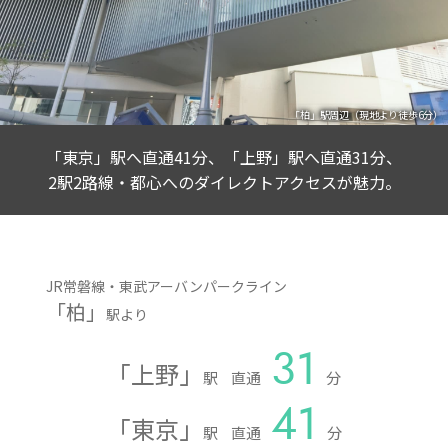
「柏」駅周辺（現地より徒歩6分）
「
東京
」
駅へ直通41分、
「
上野
」
駅へ直通31分、
2駅2路線・都心へのダイレクトアクセスが魅力。
JR常磐線・東武アーバンパークライン
「
柏
」
駅より
31
「
上野
」
駅
直通
分
41
「
東京
」
駅
直通
分