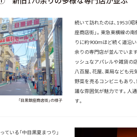
① 新旧170余りの多様な専門店が並ぶ
続いて訪れたのは、1953（昭
座商店街」。東急東横線の南
りに約900ｍほど続く道沿い
余りの専門店が並んでいま
ッシュなアパレルや雑貨の
八百屋、花屋、薬局なども元
野菜を売るコンビニもあり
議な雰囲気が魅力です。人
「目黒銀座商店街」の様子
す。
っている「中目黒夏まつり」