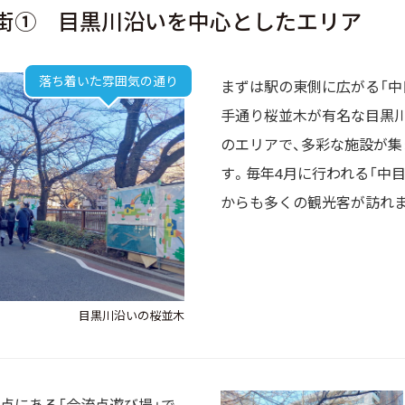
街① 目黒川沿いを中心としたエリア
落ち着いた雰囲気の通り
まずは駅の東側に広がる「中
手通り桜並木が有名な目黒川
のエリアで、多彩な施設が集
す。毎年4月に行われる「中
からも多くの観光客が訪れ
目黒川沿いの桜並木
点にある「合流点遊び場」で