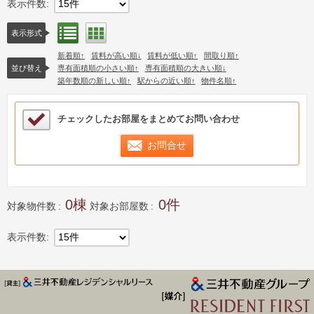
表示件数
15件
リスト表示
間取り表示
表示形式
新着順
賃料が高い順
賃料が低い順
間取り順
並び替え
専有面積順の小さい順
専有面積順の大きい順
築年数順の新しい順
駅からの近い順
物件名順
検討中リストサンプル
チェックしたお部屋をまとめてお問い合わせ
お問合せ
0
0
対象物件数
対象お部屋数
表示件数
15件