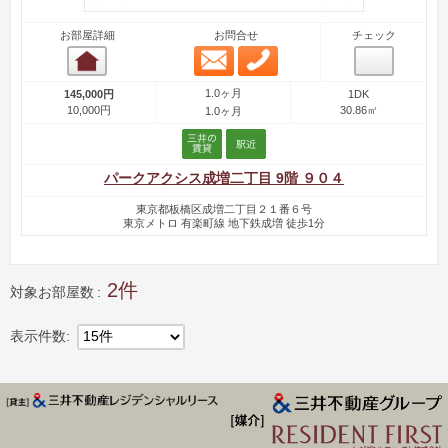
お部屋詳細
お問合せ
チェック
メール問合せ
お電話問合せ
お部屋詳細
1.0ヶ月
145,000円
1DK
10,000円
30.86㎡
1.0ヶ月
パークアクシス成増二丁目 9階 ９０４
東京都板橋区成増二丁目２１番６号
東京メトロ 有楽町線 地下鉄成増 徒歩1分
2
対象お部屋数
表示件数
15件