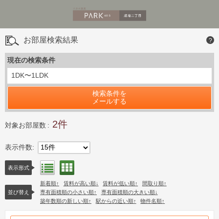
お部屋検索結果
?
現在の検索条件
1DK〜1LDK
検索条件を
メールする
2
対象お部屋数
表示件数
15件
間取り表示
リスト表示
表示形式
新着順
賃料が高い順
賃料が低い順
間取り順
並び替え
専有面積順の小さい順
専有面積順の大きい順
築年数順の新しい順
駅からの近い順
物件名順