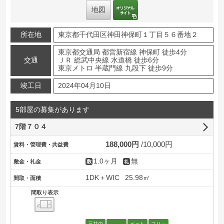
オリジナルサイト
地図
所在地
東京都千代田区神田神保町１丁目５６番地２
東京都交通局 都営新宿線 神保町 徒歩4分
交通
ＪＲ 総武中央線 水道橋 徒歩6分
東京メトロ 半蔵門線 九段下 徒歩9分
竣工日
2024年04月10日
5部屋の募集があります
7階７０４
188,000円
10,000円
賃料・管理費・共益費
1.0ヶ月
無
敷金・礼金
1DK＋WIC
25.98㎡
間取・面積
間取り表示
間取り表示