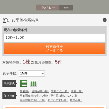
お部屋検索結果
?
現在の検索条件
1DK〜1LDK
検索条件を
メールする
1
5
対象物件数
対象お部屋数
表示件数
15件
リスト表示
間取り表示
表示形式
新着順
賃料が高い順
賃料が低い順
間取り順
並び替え
専有面積順の小さい順
専有面積順の大きい順
築年数順の新しい順
駅からの近い順
物件名順