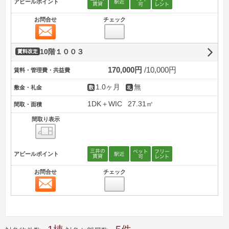
アピールポイント
お問合せ
チェック
お問合せ
10階１００３
賃料改定
170,000円
10,000円
賃料・管理費・共益費
1.0ヶ月
無
敷金・礼金
1DK＋WIC
27.31㎡
間取・面積
間取り表示
間取り表示
アピールポイント
お問合せ
チェック
お問合せ