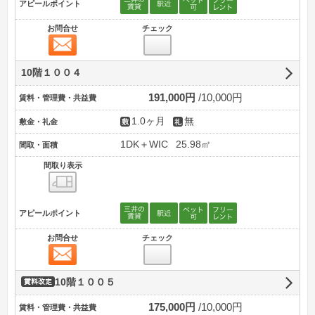
アピールポイント
お問合せ
チェック
お問合せ
10階１００４
191,000円
10,000円
賃料・管理費・共益費
1.0ヶ月
無
敷金・礼金
1DK＋WIC
25.98㎡
間取・面積
間取り表示
間取り表示
アピールポイント
お問合せ
チェック
お問合せ
10階１００５
賃料改定
175,000円
10,000円
賃料・管理費・共益費