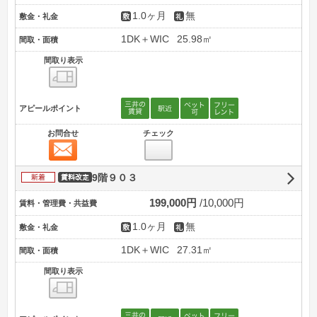
1.0ヶ月
無
敷金・礼金
1DK＋WIC
25.98㎡
間取・面積
間取り表示
間取り表示
アピールポイント
お問合せ
チェック
お問合せ
新着
9階９０３
賃料改定
199,000円
10,000円
賃料・管理費・共益費
1.0ヶ月
無
敷金・礼金
1DK＋WIC
27.31㎡
間取・面積
間取り表示
間取り表示