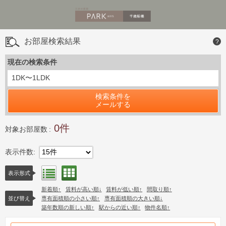
お部屋検索結果
?
現在の検索条件
1DK〜1LDK
検索条件を
メールする
0
対象お部屋数
表示件数
15件
間取り表示
リスト表示
表示形式
新着順
賃料が高い順
賃料が低い順
間取り順
並び替え
専有面積順の小さい順
専有面積順の大きい順
築年数順の新しい順
駅からの近い順
物件名順