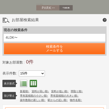
お部屋検索結果
?
現在の検索条件
4LDK〜
検索条件を
メールする
0
対象お部屋数
表示件数
15件
間取り表示
リスト表示
表示形式
新着順
賃料が高い順
賃料が低い順
間取り順
並び替え
専有面積順の小さい順
専有面積順の大きい順
築年数順の新しい順
駅からの近い順
物件名順