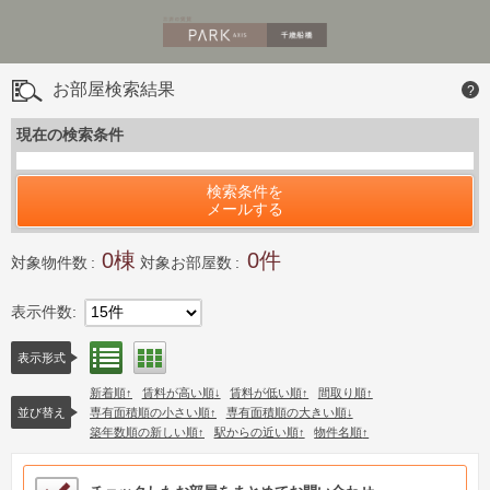
お部屋検索結果
?
現在の検索条件
検索条件を
メールする
0
0
対象物件数
対象お部屋数
表示件数
15件
リスト表示
間取り表示
表示形式
新着順
賃料が高い順
賃料が低い順
間取り順
並び替え
専有面積順の小さい順
専有面積順の大きい順
築年数順の新しい順
駅からの近い順
物件名順
検討中リストサンプル