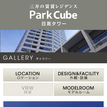
三井の賃貸レジデン
【公式
LOCATION 周辺環境
D
VIEW 眺望
M