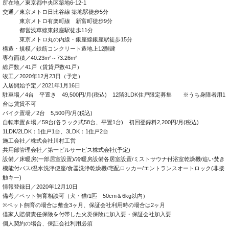
所在地／東京都中央区築地6-12-1
交通／東京メトロ日比谷線 築地駅徒歩5分
東京メトロ有楽町線 新富町徒歩9分
都営浅草線東銀座駅徒歩11分
東京メトロ丸の内線・銀座線銀座駅徒歩15分
構造・規模／鉄筋コンクリート造地上12階建
専有面積／40.23m²～73.26m²
総戸数／41戸（賃貸戸数41戸）
竣工／2020年12月23日（予定）
入居開始予定／2021年1月16日
駐車場／4台 平置き 49,500円/月(税込) 12階3LDK住戸限定募集 ※うち身障者用1
台は賃貸不可
バイク置場／2台 5,500円/月(税込)
自転車置き場／59台(各ラック式58台、平置1台) 初回登録料2,200円/月(税込)
1LDK/2LDK：1住戸1台、3LDK：1住戸2台
施工会社／株式会社川村工営
共用部管理会社／第一ビルサービス株式会社(予定)
設備／床暖房(一部居室設置)/冷暖房設備各居室設置/ミストサウナ付浴室乾燥機/追い焚き
機能付バス/温水洗浄便座/食器洗浄乾燥機/宅配ロッカー/エントランスオートロック(非接
触キー)
情報登録日／2020年12月10日
備考／ペット飼育相談可（犬・猫/1匹 50cm＆6kg以内）
※ペット飼育の場合は敷金3ヶ月、保証会社利用時の場合は2ヶ月
借家人賠償責任保険を付帯した火災保険に加入要・保証会社加入要
個人契約の場合、保証会社利用必須