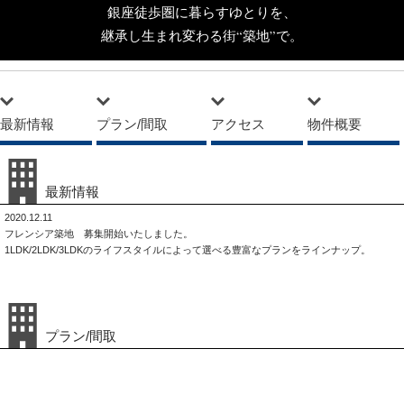
銀座徒歩圏に暮らすゆとりを、
継承し生まれ変わる街“築地”で。
最新情報
プラン/間取
アクセス
物件概要
最新情報
2020.12.11
フレンシア築地 募集開始いたしました。
1LDK/2LDK/3LDKのライフスタイルによって選べる豊富なプランをラインナップ。
プラン/間取
Atype 2LDK+W 55.61m²
Btype 3LDK+W 67.49m²
Ctype 1LDK+W+Sc 40.23m²