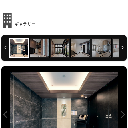
Dtype 2LDK+W 54.95m²
Etype 3LDK+W+Sc 73.01m²
Ftype 3LDK+W+N 73.26m²
ギャラリー