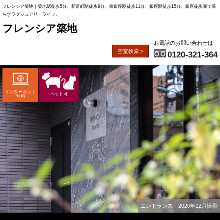
フレンシア築地｜築地駅徒歩5分、新富町駅徒歩9分、東銀座駅徒歩11分、銀座駅徒歩15分。銀座徒歩圏で暮
らすラグジュアリーライフ。
フレンシア築地
お電話のお問い合わせは
空室検索 >
0120-321-364
インターネット
ペット可
無料
エントランス 2020年12月撮影