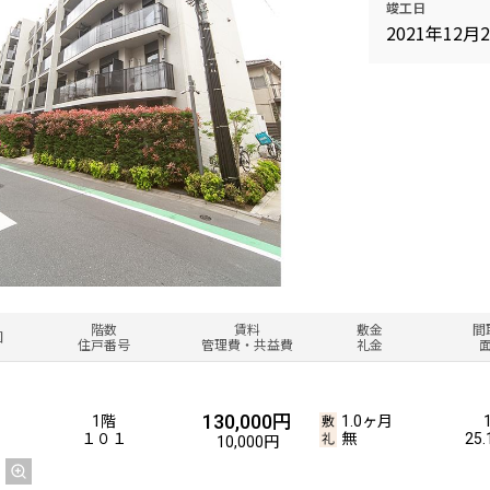
竣工日
2021年12月
階数
賃料
敷金
間
図
住戸番号
管理費・共益費
礼金
130,000円
1階
1.0ヶ月
１０１
無
25
10,000円