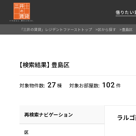
借りたい
「三井の賃貸」レジデントファーストトップ
区から探す
豊島区
About Us
借りたい
貸したい
資産活用
RESIDENT
SERVICE
FIRST CHANNEL
私たちレジデントファーストの思いや
厳選した都心の上質な賃貸マンションを数多
賃貸運営をお考えのオーナー様に
分譲マンションのご購入、売却の
レジデントファーストが提供する
検索結果
豊島区
ご提供するサービスをご紹介します
くご提案します
最適なプランをご提案します
ご相談も承ります
各種サービスをご紹介します
新しい住まいと暮らしの探しに関わる
様々な情報を発信します
27
102
対象物件数
棟
対象お部屋数
件
再検索ナビゲーション
ラルゴ
区