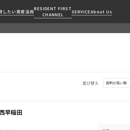
RESIDENT FIRST
貸したい
資産活用
SERVICE
About Us
CHANNEL
検索する
こだわりから探す
レジデントファーストについて
賃貸運営
販売マンション
NEWS
営業窓口
会社情報
お問い合わせ
お問い合わせ
マンションレポート
会員ページ
人気エリアから探す
こだわり一覧
事業案内
商店街のある暮らし
RESIDENT FIRST
区から探す
プレミアムマンション
MEMBERS登録
採用情報
住まいのコラム
駅・沿線から探す
新築
ご入居・提携サービス
並び替え
ニュースリリース
RESIDENT FIRST
地図から探す
当社限定(港区・渋谷区)
MEMBERS登録
お部屋探しからご契約まで
お問い合わせ
キーワードから探す
当社限定(港区・渋谷区以外)
よくあるご質問
三井不動産企画
西早稲田
社宅紹介
新着情報から探す
分譲賃貸
【仲介会社様向け】当社仲介
ニュースから探す
賃料改定
事業部取り扱い物件入居申