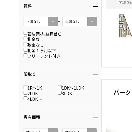
間取り
賃料
〜
管理費/共益費含む
礼金なし
敷金なし
礼金１ヶ月以下
フリーレント付き
間取り
1R〜1K
1DK〜1LDK
パーク
2LDK
3LDK
4LDK〜
専有面積