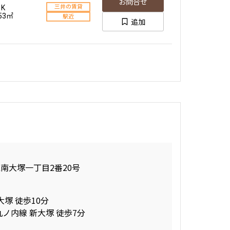
お問合せ
1K
三井の賃貸
.53㎡
駅近
追加
南大塚一丁目2番20号
大塚 徒歩10分
丸ノ内線 新大塚 徒歩7分