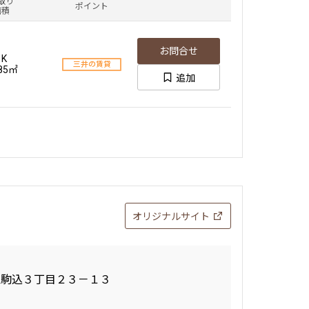
取り
ポイント
面積
お問合せ
1K
三井の賃貸
.85㎡
追加
オリジナルサイト
区駒込３丁目２３－１３