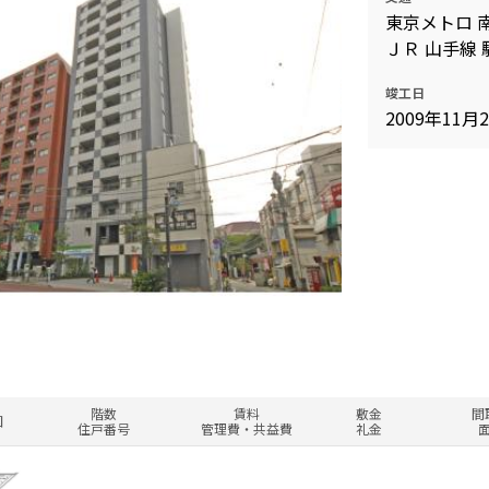
東京メトロ 南
ＪＲ 山手線 
竣工日
2009年11月
階数
賃料
敷金
間
図
住戸番号
管理費・共益費
礼金