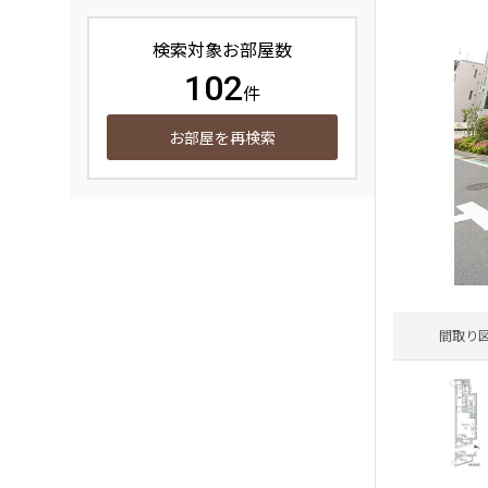
検索対象お部屋数
102
件
お部屋を再検索
間取り