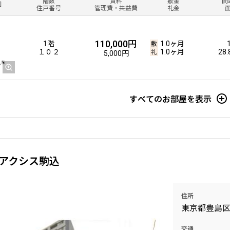
階数
賃料
敷金
間
図
住戸番号
管理費・共益費
礼金
110,000円
1階
1.0ヶ月
１０２
1.0ヶ月
28
5,000円
すべてのお部屋を表示
アクシス駒込
住所
東京都豊島
交通