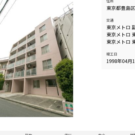
住所
込
東京都豊島
新着募集情報
フリーレント
交通
ペット可
東京メトロ 
コンシェルジュ付き
東京メトロ 東
東京メトロ 東
ブランドマンション
竣工日
1998年04月